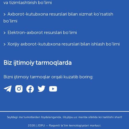
va tizimlashtirish bo‘limi
Axborot-kutubxona resurslari bilan xizmat ko‘rsatish
bo‘limi
Elektron-axborot resurslari bo‘limi
Xorijiy axborot-kutubxona resurslari bilan ishlash bo‘limi
Biz ijtimoiy tarmoqlarda
Bizni ijtimoiy tarmoqlar orqali kuzatib boring:
Saytdagi ma'lumotlardan foydalanganda, lib.jdpu.uz manba sifatida ko'rsatilishi shart!
2026 | JDPU — Raqamli ta'lim texnologiyalari markazi.