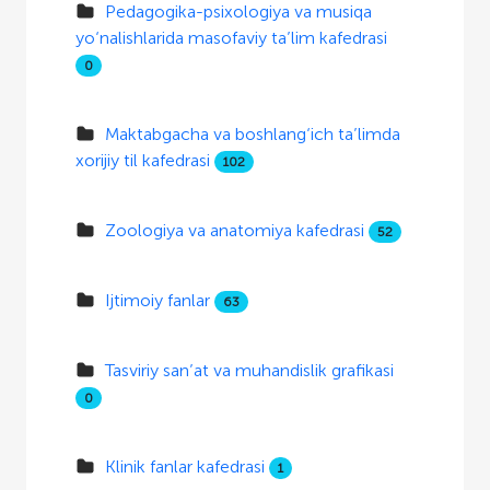
Pedagogika-psixologiya va musiqa
yo‘nalishlarida masofaviy ta’lim kafedrasi
0
Maktabgacha va boshlang‘ich ta’limda
xorijiy til kafedrasi
102
Zoologiya va anatomiya kafedrasi
52
Ijtimoiy fanlar
63
Tasviriy san’at va muhandislik grafikasi
0
Klinik fanlar kafedrasi
1