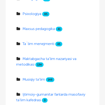
Psixologiya
85
Maxsus pedagogika
41
Ta`lim menejmenti
45
Maktabgacha ta’lim nazariyasi va
metodikasi
134
Musiqiy ta’lim
146
Ijtimoiy-gumanitar fanlarda masofaviy
ta’lim kafedrasi
0