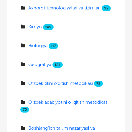
Axborot texnologiyalari va tizimlari
92
Kimyo
149
Biologiya
117
Geografiya
124
O‘zbek tilini o‘qitish metodikasi
78
O‘zbek adabiyotini o`qitish metodikasi
76
Boshlang‘ich ta’lim nazariyasi va