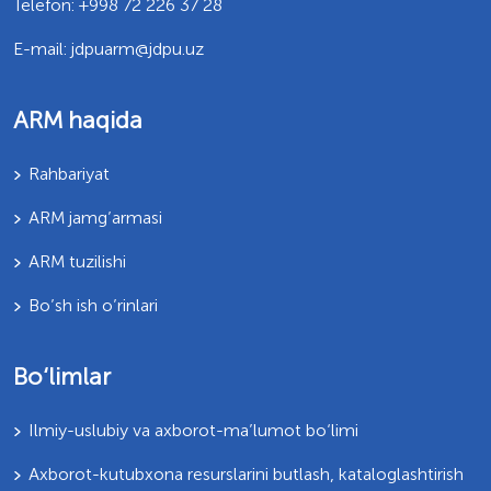
Telefon: +998 72 226 37 28
E-mail: jdpuarm@jdpu.uz
ARM haqida
Rahbariyat
ARM jamg’armasi
ARM tuzilishi
Bo’sh ish o’rinlari
Bo‘limlar
Ilmiy-uslubiy va axborot-ma’lumot bo‘limi
Axborot-kutubxona resurslarini butlash, kataloglashtirish