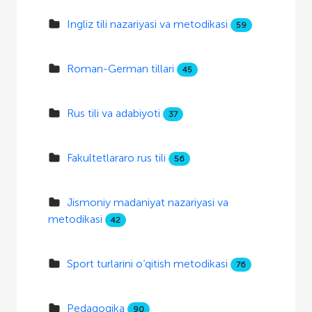
Ingliz tili nazariyasi va metodikasi
59
Roman-German tillari
45
Rus tili va adabiyoti
37
Fakultetlararo rus tili
56
Jismoniy madaniyat nazariyasi va
metodikasi
42
Sport turlarini o‘qitish metodikasi
76
Pedagogika
90