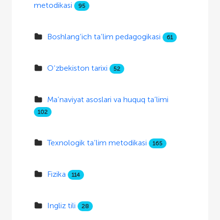
metodikasi
95
Boshlang‘ich ta’lim pedagogikasi
61
O‘zbekiston tarixi
52
Ma’naviyat asoslari va huquq ta’limi
102
Texnologik ta’lim metodikasi
165
Fizika
114
Ingliz tili
28