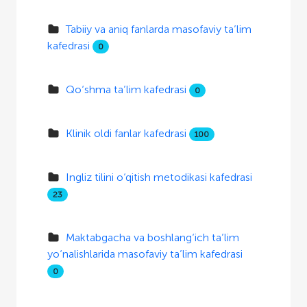
Tabiiy va aniq fanlarda masofaviy ta’lim
kafedrasi
0
Qo‘shma ta’lim kafedrasi
0
Klinik oldi fanlar kafedrasi
100
Ingliz tilini o‘qitish metodikasi kafedrasi
23
Maktabgacha va boshlang‘ich ta’lim
yo‘nalishlarida masofaviy ta’lim kafedrasi
0