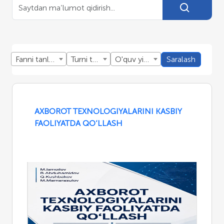
Fanni tanlang
Turni tanlang
O'quv yillini tanlang
Saralash
AXBOROT TEXNOLOGIYALARINI KASBIY
FAOLIYATDA QO‘LLASH