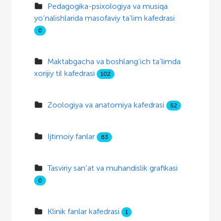
Pedagogika-psixologiya va musiqa
yo‘nalishlarida masofaviy ta’lim kafedrasi
0
Maktabgacha va boshlang‘ich ta’limda
xorijiy til kafedrasi
102
Zoologiya va anatomiya kafedrasi
52
Ijtimoiy fanlar
63
Tasviriy san’at va muhandislik grafikasi
0
Klinik fanlar kafedrasi
1