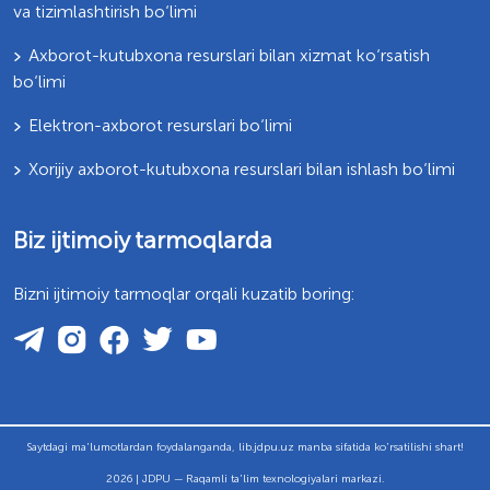
va tizimlashtirish bo‘limi
Axborot-kutubxona resurslari bilan xizmat ko‘rsatish
bo‘limi
Elektron-axborot resurslari bo‘limi
Xorijiy axborot-kutubxona resurslari bilan ishlash bo‘limi
Biz ijtimoiy tarmoqlarda
Bizni ijtimoiy tarmoqlar orqali kuzatib boring:
Saytdagi ma'lumotlardan foydalanganda, lib.jdpu.uz manba sifatida ko'rsatilishi shart!
2026 | JDPU — Raqamli ta'lim texnologiyalari markazi.