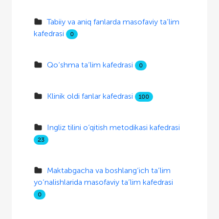
Tabiiy va aniq fanlarda masofaviy ta’lim
kafedrasi
0
Qo‘shma ta’lim kafedrasi
0
Klinik oldi fanlar kafedrasi
100
Ingliz tilini o‘qitish metodikasi kafedrasi
23
Maktabgacha va boshlang‘ich ta’lim
yo‘nalishlarida masofaviy ta’lim kafedrasi
0