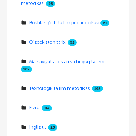
metodikasi
95
Boshlang‘ich ta’lim pedagogikasi
61
O‘zbekiston tarixi
52
Ma’naviyat asoslari va huquq ta’limi
102
Texnologik ta’lim metodikasi
165
Fizika
114
Ingliz tili
28