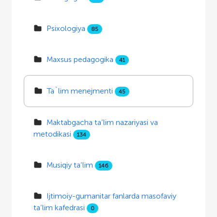
Psixologiya
85
Maxsus pedagogika
41
Ta`lim menejmenti
45
Maktabgacha ta’lim nazariyasi va
metodikasi
134
Musiqiy ta’lim
146
Ijtimoiy-gumanitar fanlarda masofaviy
ta’lim kafedrasi
0