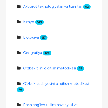
Axborot texnologiyalari va tizimlari
92
Kimyo
149
Biologiya
117
Geografiya
124
O‘zbek tilini o‘qitish metodikasi
78
O‘zbek adabiyotini o`qitish metodikasi
76
Boshlang‘ich ta’lim nazariyasi va