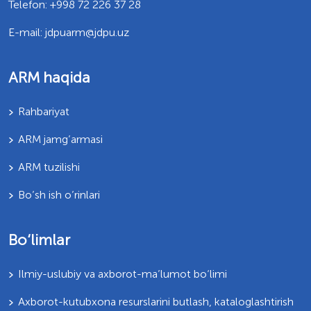
Telefon: +998 72 226 37 28
E-mail: jdpuarm@jdpu.uz
ARM haqida
Rahbariyat
ARM jamg’armasi
ARM tuzilishi
Bo’sh ish o’rinlari
Bo‘limlar
Ilmiy-uslubiy va axborot-ma’lumot bo‘limi
Axborot-kutubxona resurslarini butlash, kataloglashtirish