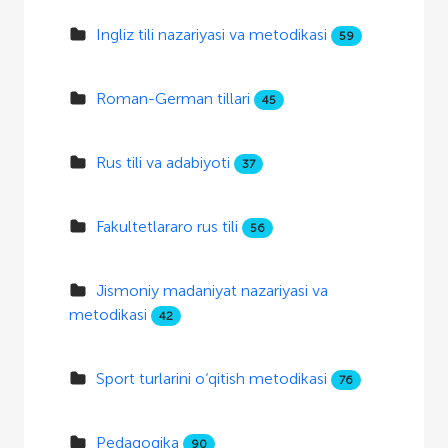
Ingliz tili nazariyasi va metodikasi
59
Roman-German tillari
45
Rus tili va adabiyoti
37
Fakultetlararo rus tili
56
Jismoniy madaniyat nazariyasi va
metodikasi
42
Sport turlarini o‘qitish metodikasi
76
Pedagogika
90