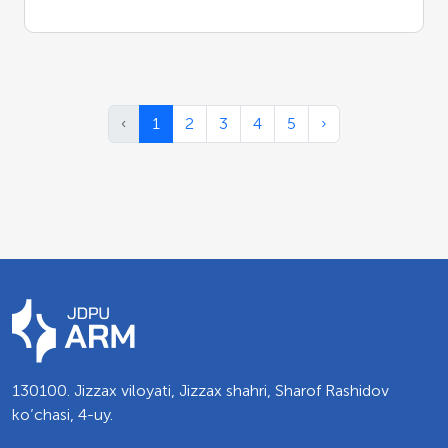
‹
1
2
3
4
5
›
130100. Jizzax viloyati, Jizzax shahri, Sharof Rashidov
ko’chasi, 4-uy.