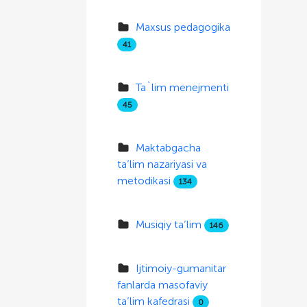
Maxsus pedagogika
41
Ta`lim menejmenti
45
Maktabgacha
ta’lim nazariyasi va
metodikasi
134
Musiqiy ta’lim
146
Ijtimoiy-gumanitar
fanlarda masofaviy
ta’lim kafedrasi
0