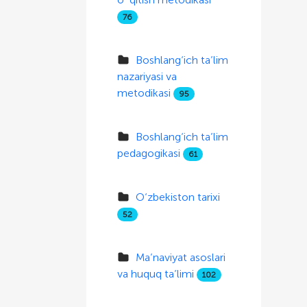
76
Boshlang‘ich ta’lim
nazariyasi va
metodikasi
95
Boshlang‘ich ta’lim
pedagogikasi
61
O‘zbekiston tarixi
52
Ma’naviyat asoslari
va huquq ta’limi
102