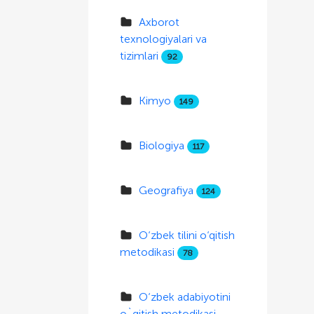
Axborot
texnologiyalari va
tizimlari
92
Kimyo
149
Biologiya
117
Geografiya
124
O‘zbek tilini o‘qitish
metodikasi
78
O‘zbek adabiyotini
o`qitish metodikasi