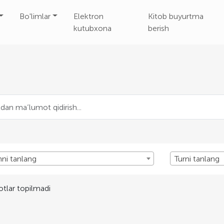
Bo'limlar
Elektron
Kitob buyurtma
kutubxona
berish
nni tanlang
Turni tanlang
tlar topilmadi