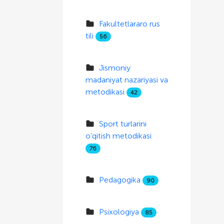
Fakultetlararo rus
tili
56
Jismoniy
madaniyat nazariyasi va
metodikasi
42
Sport turlarini
o‘qitish metodikasi
76
Pedagogika
90
Psixologiya
85