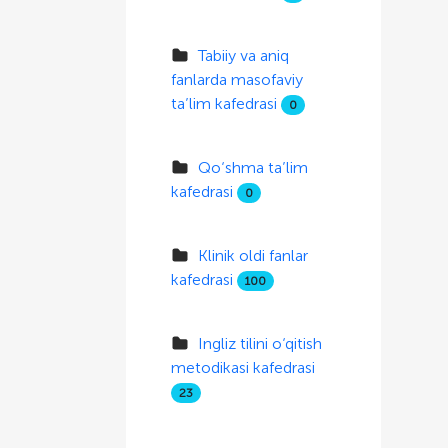
Tabiiy va aniq
fanlarda masofaviy
ta’lim kafedrasi
0
Qo‘shma ta’lim
kafedrasi
0
Klinik oldi fanlar
kafedrasi
100
Ingliz tilini o‘qitish
metodikasi kafedrasi
23