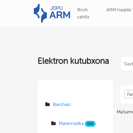
Bosh
ARM haqida
sahifa
Elektron kutubxona
Fa
Barchasi
Ma'lumo
Matematika
130