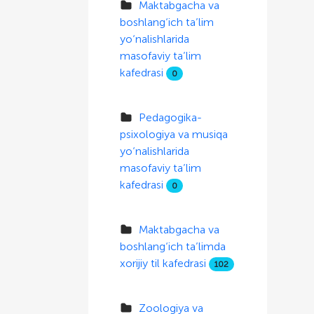
Maktabgacha va
boshlang‘ich ta’lim
yo‘nalishlarida
masofaviy ta’lim
kafedrasi
0
Pedagogika-
psixologiya va musiqa
yo‘nalishlarida
masofaviy ta’lim
kafedrasi
0
Maktabgacha va
boshlang‘ich ta’limda
xorijiy til kafedrasi
102
Zoologiya va