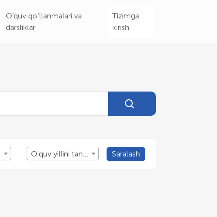
O‘quv qo‘llanmalari va
Tizimga
darsliklar
kirish
O'quv yillini tanlang
Saralash