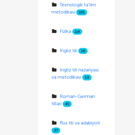
Texnologik ta’lim
metodikasi
165
Fizika
114
Ingliz tili
28
Ingliz tili nazariyasi
va metodikasi
59
Roman-German
tillari
45
Rus tili va adabiyoti
37