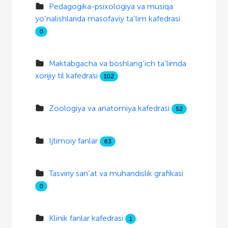
Pedagogika-psixologiya va musiqa
yo‘nalishlarida masofaviy ta’lim kafedrasi
0
Maktabgacha va boshlang‘ich ta’limda
xorijiy til kafedrasi
102
Zoologiya va anatomiya kafedrasi
52
Ijtimoiy fanlar
63
Tasviriy san’at va muhandislik grafikasi
0
Klinik fanlar kafedrasi
1