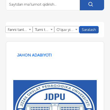
Fanni tanlang
Turni tanlang
O'quv yillini tanlang
Saralash
JAHON ADABIYOTI