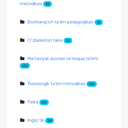
metodikasi
95
Boshlang‘ich ta’lim pedagogikasi
61
O‘zbekiston tarixi
52
Ma’naviyat asoslari va huquq ta’limi
102
Texnologik ta’lim metodikasi
165
Fizika
114
Ingliz tili
28