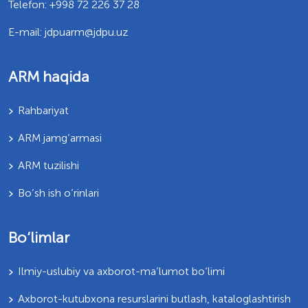
Telefon: +998 72 226 37 28
E-mail: jdpuarm@jdpu.uz
ARM haqida
Rahbariyat
ARM jamg’armasi
ARM tuzilishi
Bo’sh ish o’rinlari
Bo‘limlar
Ilmiy-uslubiy va axborot-ma’lumot bo‘limi
Axborot-kutubxona resurslarini butlash, kataloglashtirish