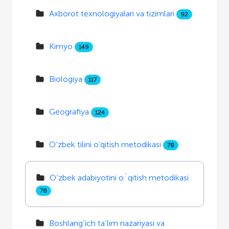
Axborot texnologiyalari va tizimlari
92
Kimyo
149
Biologiya
117
Geografiya
124
O‘zbek tilini o‘qitish metodikasi
78
O‘zbek adabiyotini o`qitish metodikasi
76
Boshlang‘ich ta’lim nazariyasi va