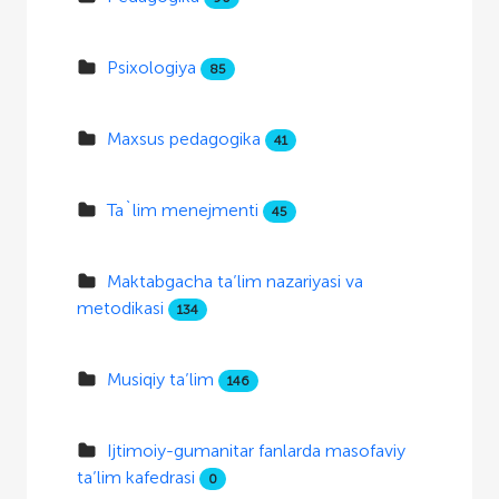
Psixologiya
85
Maxsus pedagogika
41
Ta`lim menejmenti
45
Maktabgacha ta’lim nazariyasi va
metodikasi
134
Musiqiy ta’lim
146
Ijtimoiy-gumanitar fanlarda masofaviy
ta’lim kafedrasi
0