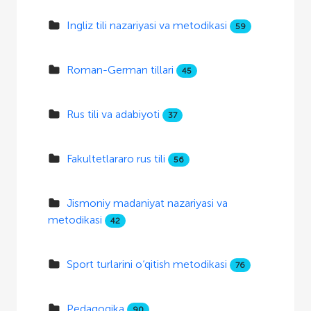
Ingliz tili nazariyasi va metodikasi
59
Roman-German tillari
45
Rus tili va adabiyoti
37
Fakultetlararo rus tili
56
Jismoniy madaniyat nazariyasi va
metodikasi
42
Sport turlarini o‘qitish metodikasi
76
Pedagogika
90