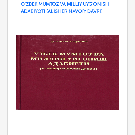
O'ZBEK MUMTOZ VA MILLIY UYG'ONISH
ADABIYOTI (ALISHER NAVOIY DAVRI)