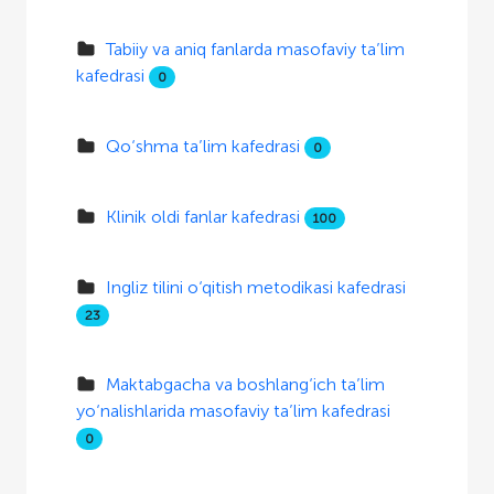
Tabiiy va aniq fanlarda masofaviy ta’lim
kafedrasi
0
Qo‘shma ta’lim kafedrasi
0
Klinik oldi fanlar kafedrasi
100
Ingliz tilini o‘qitish metodikasi kafedrasi
23
Maktabgacha va boshlang‘ich ta’lim
yo‘nalishlarida masofaviy ta’lim kafedrasi
0