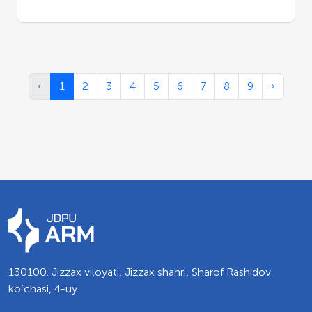
‹
1
2
3
4
5
6
7
8
9
›
130100. Jizzax viloyati, Jizzax shahri, Sharof Rashidov
ko’chasi, 4-uy.