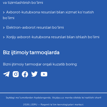
va tizimlashtirish bo‘limi
Axborot-kutubxona resurslari bilan xizmat ko‘rsatish
bo‘limi
Elektron-axborot resurslari bo‘limi
Xorijiy axborot-kutubxona resurslari bilan ishlash bo‘limi
Biz ijtimoiy tarmoqlarda
Bizni ijtimoiy tarmoqlar orqali kuzatib boring:
Saytdagi ma'lumotlardan foydalanganda, lib.jdpu.uz manba sifatida ko'rsatilishi shart!
2026 | JDPU — Raqamli ta'lim texnologiyalari markazi.