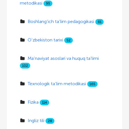
metodikasi
95
Boshlang‘ich ta’lim pedagogikasi
61
O‘zbekiston tarixi
52
Ma’naviyat asoslari va huquq ta’limi
102
Texnologik ta’lim metodikasi
165
Fizika
114
Ingliz tili
28