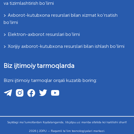
va tizimlashtirish bo‘limi
Axborot-kutubxona resurslari bilan xizmat ko‘rsatish
bo‘limi
Elektron-axborot resurslari bo‘limi
Xorijiy axborot-kutubxona resurslari bilan ishlash bo‘limi
Biz ijtimoiy tarmoqlarda
Bizni ijtimoiy tarmoqlar orqali kuzatib boring:
Saytdagi ma'lumotlardan foydalanganda, lib.jdpu.uz manba sifatida ko'rsatilishi shart!
2026 | JDPU — Raqamli ta'lim texnologiyalari markazi.