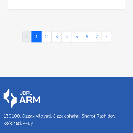
‹
1
2
3
4
5
6
7
›
130100. Jizzax viloyati, Jizzax shahri, Sharof Rashidov
ko’chasi, 4-uy.