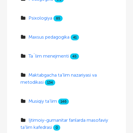
Psixologiya
85
Maxsus pedagogika
41
Ta`lim menejmenti
45
Maktabgacha ta’lim nazariyasi va
metodikasi
134
Musiqiy ta’lim
146
Ijtimoiy-gumanitar fanlarda masofaviy
ta’lim kafedrasi
0