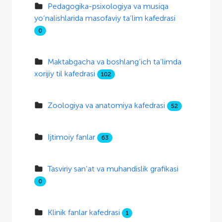
Pedagogika-psixologiya va musiqa
yo‘nalishlarida masofaviy ta’lim kafedrasi
0
Maktabgacha va boshlang‘ich ta’limda
xorijiy til kafedrasi
102
Zoologiya va anatomiya kafedrasi
52
Ijtimoiy fanlar
63
Tasviriy san’at va muhandislik grafikasi
0
Klinik fanlar kafedrasi
1