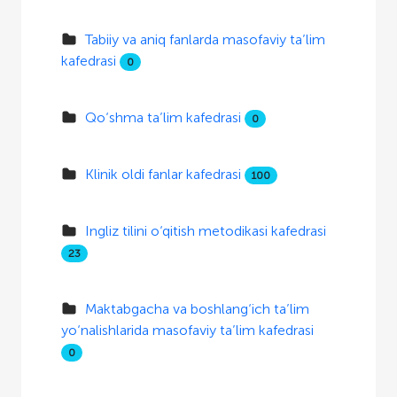
Tabiiy va aniq fanlarda masofaviy ta’lim
kafedrasi
0
Qo‘shma ta’lim kafedrasi
0
Klinik oldi fanlar kafedrasi
100
Ingliz tilini o‘qitish metodikasi kafedrasi
23
Maktabgacha va boshlang‘ich ta’lim
yo‘nalishlarida masofaviy ta’lim kafedrasi
0