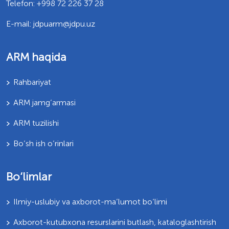
Telefon: +998 72 226 37 28
E-mail: jdpuarm@jdpu.uz
ARM haqida
Rahbariyat
ARM jamg’armasi
ARM tuzilishi
Bo’sh ish o’rinlari
Bo‘limlar
Ilmiy-uslubiy va axborot-ma’lumot bo‘limi
Axborot-kutubxona resurslarini butlash, kataloglashtirish