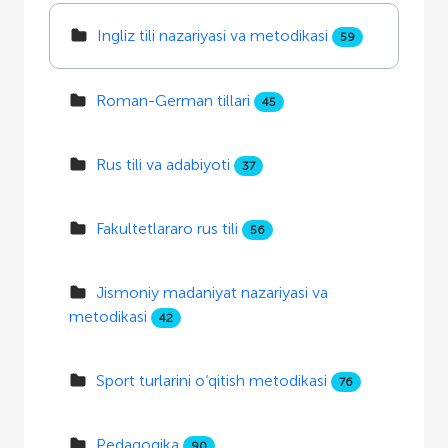
Ingliz tili nazariyasi va metodikasi
59
Roman-German tillari
45
Rus tili va adabiyoti
37
Fakultetlararo rus tili
56
Jismoniy madaniyat nazariyasi va
metodikasi
42
Sport turlarini o‘qitish metodikasi
76
Pedagogika
90