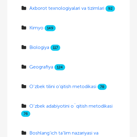
Axborot texnologiyalari va tizimlari
92
Kimyo
149
Biologiya
117
Geografiya
124
O‘zbek tilini o‘qitish metodikasi
78
O‘zbek adabiyotini o`qitish metodikasi
76
Boshlang‘ich ta’lim nazariyasi va