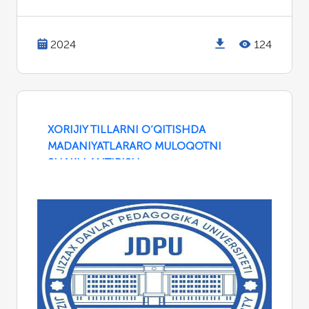
2024
124
XORIJIY TILLARNI O‘QITISHDA
MADANIYATLARARO MULOQOTNI
SHAKLLANTIRISH