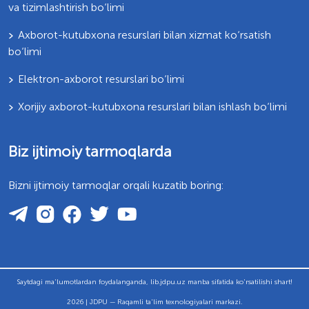
va tizimlashtirish bo‘limi
Axborot-kutubxona resurslari bilan xizmat ko‘rsatish
bo‘limi
Elektron-axborot resurslari bo‘limi
Xorijiy axborot-kutubxona resurslari bilan ishlash bo‘limi
Biz ijtimoiy tarmoqlarda
Bizni ijtimoiy tarmoqlar orqali kuzatib boring:
Saytdagi ma'lumotlardan foydalanganda, lib.jdpu.uz manba sifatida ko'rsatilishi shart!
2026 | JDPU — Raqamli ta'lim texnologiyalari markazi.