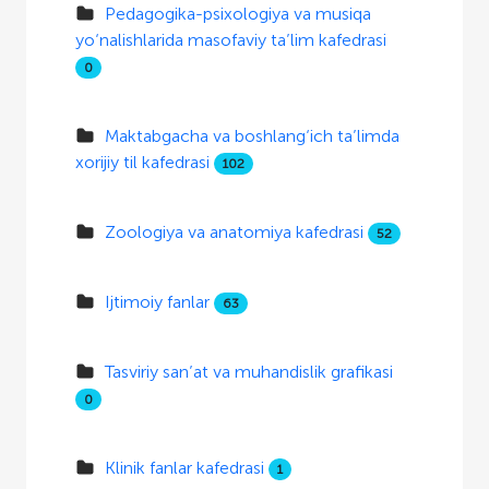
Pedagogika-psixologiya va musiqa
yo‘nalishlarida masofaviy ta’lim kafedrasi
0
Maktabgacha va boshlang‘ich ta’limda
xorijiy til kafedrasi
102
Zoologiya va anatomiya kafedrasi
52
Ijtimoiy fanlar
63
Tasviriy san’at va muhandislik grafikasi
0
Klinik fanlar kafedrasi
1