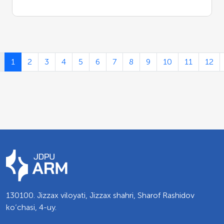
1
2
3
4
5
6
7
8
9
10
11
12
130100. Jizzax viloyati, Jizzax shahri, Sharof Rashidov
ko’chasi, 4-uy.