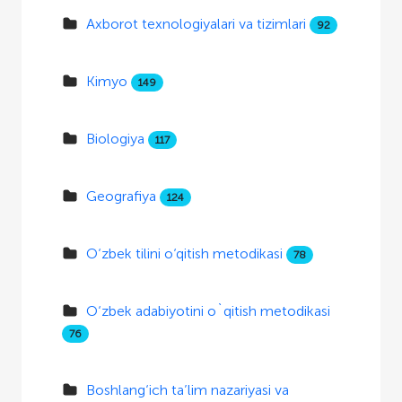
Axborot texnologiyalari va tizimlari
92
Kimyo
149
Biologiya
117
Geografiya
124
O‘zbek tilini o‘qitish metodikasi
78
O‘zbek adabiyotini o`qitish metodikasi
76
Boshlang‘ich ta’lim nazariyasi va