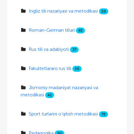
Ingliz tili nazariyasi va metodikasi
59
Roman-German tillari
45
Rus tili va adabiyoti
37
Fakultetlararo rus tili
56
Jismoniy madaniyat nazariyasi va
metodikasi
42
Sport turlarini o‘qitish metodikasi
76
Pedagogika
90