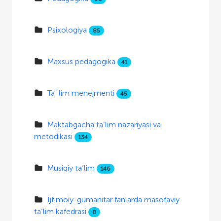
Psixologiya
85
Maxsus pedagogika
41
Ta`lim menejmenti
45
Maktabgacha ta’lim nazariyasi va
metodikasi
134
Musiqiy ta’lim
146
Ijtimoiy-gumanitar fanlarda masofaviy
ta’lim kafedrasi
0