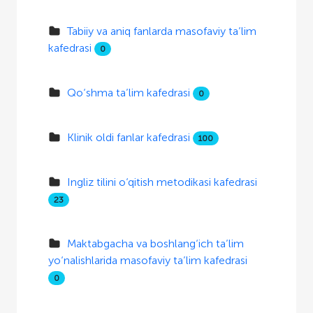
Tabiiy va aniq fanlarda masofaviy ta’lim
kafedrasi
0
Qo‘shma ta’lim kafedrasi
0
Klinik oldi fanlar kafedrasi
100
Ingliz tilini o‘qitish metodikasi kafedrasi
23
Maktabgacha va boshlang‘ich ta’lim
yo‘nalishlarida masofaviy ta’lim kafedrasi
0