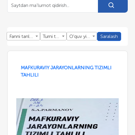
Fanni tanlang
Turni tanlang
O'quv yillini tanlang
Saralash
MAFKURAVIY JARAYONLARNING TIZIMLI
TAHLILI