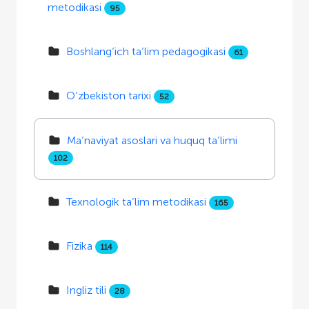
metodikasi
95
Boshlang‘ich ta’lim pedagogikasi
61
O‘zbekiston tarixi
52
Ma’naviyat asoslari va huquq ta’limi
102
Texnologik ta’lim metodikasi
165
Fizika
114
Ingliz tili
28