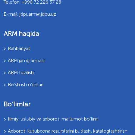
Telefon: +998 72 226 37 28
E-mail: jdpuarm@jdpu.uz
ARM haqida
Rahbariyat
ARM jamg’armasi
ARM tuzilishi
Bo’sh ish o’rinlari
Bo‘limlar
Ilmiy-uslubiy va axborot-ma’lumot bo‘limi
Axborot-kutubxona resurslarini butlash, kataloglashtirish