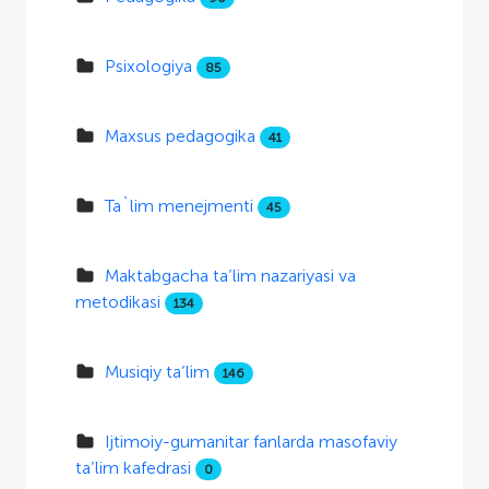
Psixologiya
85
Maxsus pedagogika
41
Ta`lim menejmenti
45
Maktabgacha ta’lim nazariyasi va
metodikasi
134
Musiqiy ta’lim
146
Ijtimoiy-gumanitar fanlarda masofaviy
ta’lim kafedrasi
0