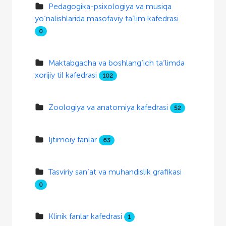
Pedagogika-psixologiya va musiqa
yo‘nalishlarida masofaviy ta’lim kafedrasi
0
Maktabgacha va boshlang‘ich ta’limda
xorijiy til kafedrasi
102
Zoologiya va anatomiya kafedrasi
52
Ijtimoiy fanlar
63
Tasviriy san’at va muhandislik grafikasi
0
Klinik fanlar kafedrasi
1