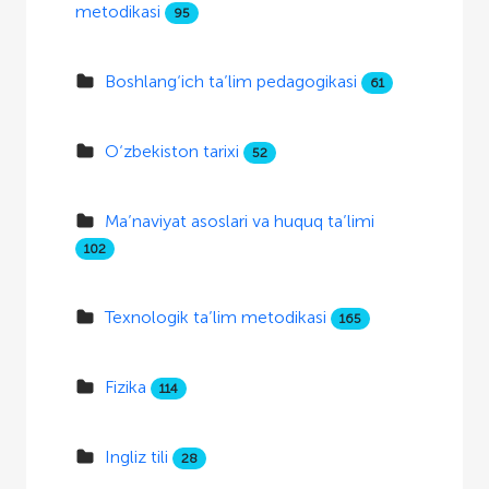
metodikasi
95
Boshlang‘ich ta’lim pedagogikasi
61
O‘zbekiston tarixi
52
Ma’naviyat asoslari va huquq ta’limi
102
Texnologik ta’lim metodikasi
165
Fizika
114
Ingliz tili
28