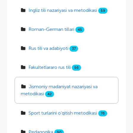
Ingliz tili nazariyasi va metodikasi
59
Roman-German tillari
45
Rus tili va adabiyoti
37
Fakultetlararo rus tili
56
Jismoniy madaniyat nazariyasi va
metodikasi
42
Sport turlarini o‘qitish metodikasi
76
Pedagogika
90