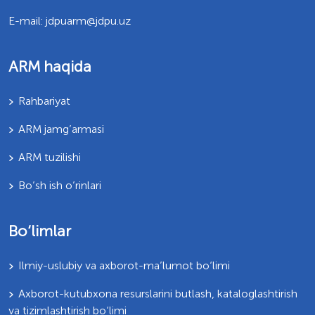
E-mail: jdpuarm@jdpu.uz
ARM haqida
Rahbariyat
ARM jamg’armasi
ARM tuzilishi
Bo’sh ish o’rinlari
Bo‘limlar
Ilmiy-uslubiy va axborot-ma’lumot bo‘limi
Axborot-kutubxona resurslarini butlash, kataloglashtirish
va tizimlashtirish bo‘limi