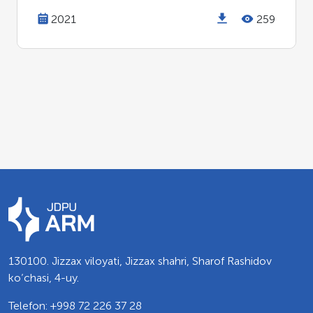
2021
259
130100. Jizzax viloyati, Jizzax shahri, Sharof Rashidov
ko’chasi, 4-uy.
Telefon: +998 72 226 37 28