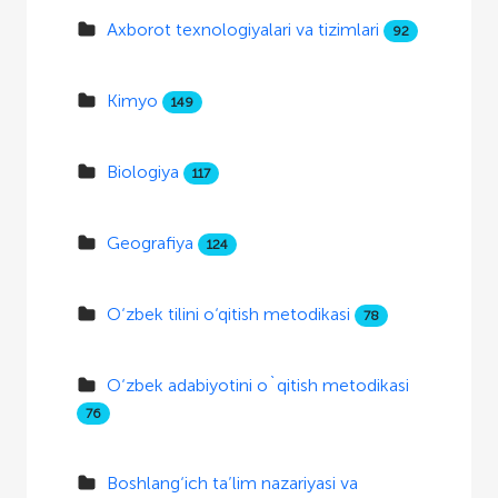
Axborot texnologiyalari va tizimlari
92
Kimyo
149
Biologiya
117
Geografiya
124
O‘zbek tilini o‘qitish metodikasi
78
O‘zbek adabiyotini o`qitish metodikasi
76
Boshlang‘ich ta’lim nazariyasi va