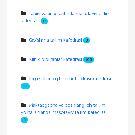
Tabiiy va aniq fanlarda masofaviy ta’lim
kafedrasi
0
Qo‘shma ta’lim kafedrasi
0
Klinik oldi fanlar kafedrasi
100
Ingliz tilini o‘qitish metodikasi kafedrasi
23
Maktabgacha va boshlang‘ich ta’lim
yo‘nalishlarida masofaviy ta’lim kafedrasi
0