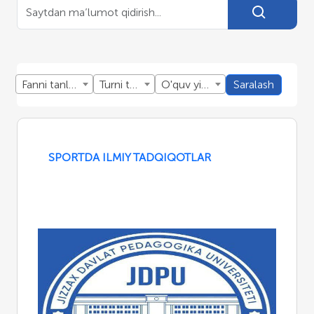
Fanni tanlang
Turni tanlang
O'quv yillini tanlang
Saralash
SPORTDA ILMIY TADQIQOTLAR