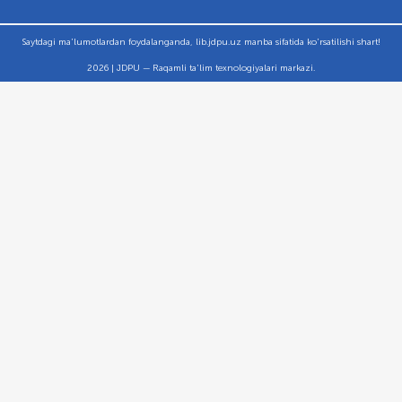
Saytdagi ma'lumotlardan foydalanganda, lib.jdpu.uz manba sifatida ko'rsatilishi shart!
2026 | JDPU — Raqamli ta'lim texnologiyalari markazi.