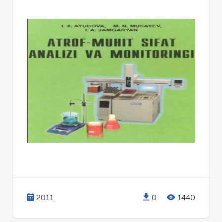
2011
0
1440