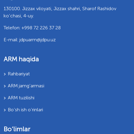
130100. Jizzax viloyati, Jizzax shahri, Sharof Rashidov
ko’chasi, 4-uy.
Telefon: +998 72 226 37 28
E-mail: jdpuarm@jdpu.uz
ARM haqida
Rahbariyat
ARM jamg’armasi
ARM tuzilishi
Bo’sh ish o’rinlari
Bo‘limlar