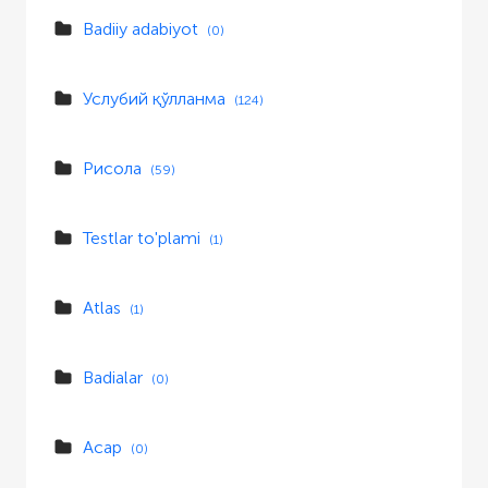
Badiiy adabiyot
(0)
Услубий қўлланма
(124)
Рисола
(59)
Testlar to'plami
(1)
Atlas
(1)
Badialar
(0)
Асар
(0)