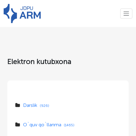
Elektron kutubxona
Darslik
(926)
O`quv qo`llanma
(1465)