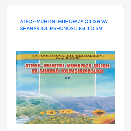
ATROF-MUHITNI MUHOFAZA QILISH VA
SHAHAR IQLIMSHUNOSLLIGI II QISM