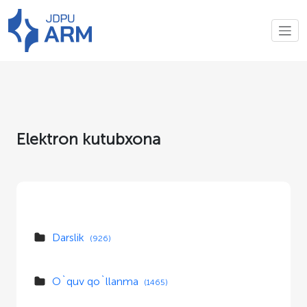
Elektron kutubxona
Darslik
(926)
O`quv qo`llanma
(1465)