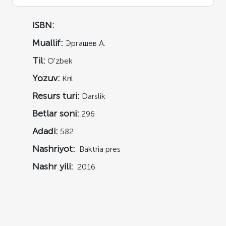
ISBN:
Muallif:
Эргашев A.
Til:
O'zbek
Yozuv:
Kril
Resurs turi:
Darslik
Betlar soni:
296
Adadi:
582
Nashriyot:
Baktria pres
Nashr yili:
2016