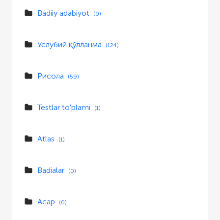
Badiiy adabiyot
(0)
Услубий қўлланма
(124)
Рисола
(59)
Testlar to'plami
(1)
Atlas
(1)
Badialar
(0)
Асар
(0)