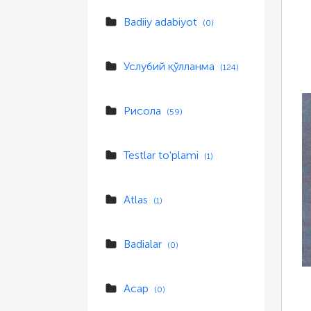
Badiiy adabiyot
(0)
Услубий қўлланма
(124)
Рисола
(59)
Testlar to'plami
(1)
Atlas
(1)
Badialar
(0)
Асар
(0)