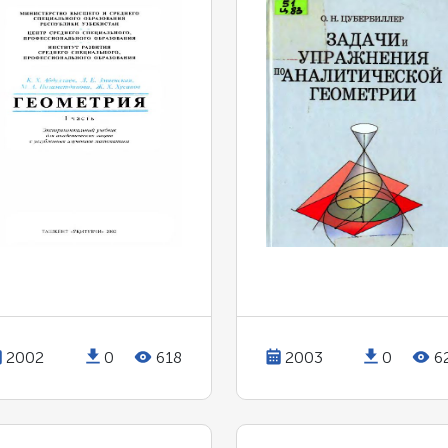
2002
0
618
2003
0
6