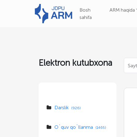
Bosh
ARM haqida
sahifa
Elektron kutubxona
Darslik
(926)
O`quv qo`llanma
(1465)