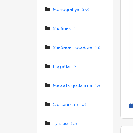
Monografiya
(172)
Учебник
(5)
Учебное пособие
(21)
Lug'atlar
(3)
Metodik qo'llanma
(120)
Qo'llanma
(992)
Тўплам
(57)