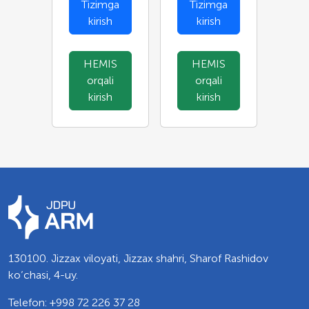
Tizimga
Tizimga
kirish
kirish
HEMIS
HEMIS
orqali
orqali
kirish
kirish
130100. Jizzax viloyati, Jizzax shahri, Sharof Rashidov
ko’chasi, 4-uy.
Telefon: +998 72 226 37 28