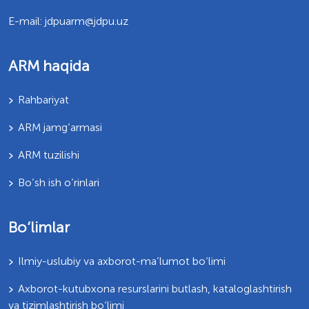
E-mail: jdpuarm@jdpu.uz
ARM haqida
Rahbariyat
ARM jamg’armasi
ARM tuzilishi
Bo’sh ish o’rinlari
Bo‘limlar
Ilmiy-uslubiy va axborot-ma’lumot bo‘limi
Axborot-kutubxona resurslarini butlash, kataloglashtirish
va tizimlashtirish bo‘limi