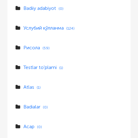
Badiiy adabiyot
(0)
Услубий қўлланма
(124)
Рисола
(59)
Testlar to'plami
(1)
Atlas
(1)
Badialar
(0)
Асар
(0)