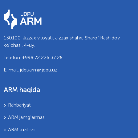
130100. Jizzax viloyati, Jizzax shahri, Sharof Rashidov
ko’chasi, 4-uy.
Telefon: +998 72 226 37 28
E-mail: jdpuarm@jdpu.uz
ARM haqida
Rahbariyat
ARM jamg’armasi
ARM tuzilishi