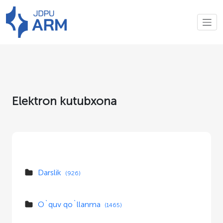
Elektron kutubxona
Darslik
(926)
O`quv qo`llanma
(1465)