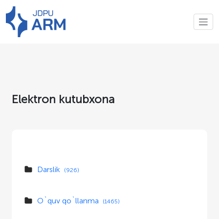
Elektron kutubxona
Darslik
(926)
O`quv qo`llanma
(1465)