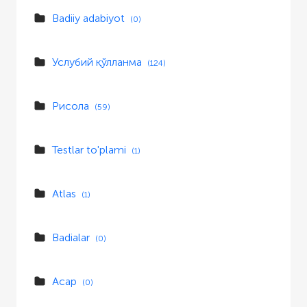
Badiiy adabiyot
(0)
Услубий қўлланма
(124)
Рисола
(59)
Testlar to'plami
(1)
Atlas
(1)
Badialar
(0)
Асар
(0)