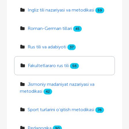
Ingliz tili nazariyasi va metodikasi
59
Roman-German tillari
45
Rus tili va adabiyoti
37
Fakultetlararo rus tili
56
Jismoniy madaniyat nazariyasi va
metodikasi
42
Sport turlarini o‘qitish metodikasi
76
Pedagogika
90