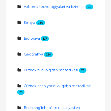
Axborot texnologiyalari va tizimlari
92
Kimyo
149
Biologiya
117
Geografiya
124
O‘zbek tilini o‘qitish metodikasi
78
O‘zbek adabiyotini o`qitish metodikasi
76
Boshlang‘ich ta’lim nazariyasi va