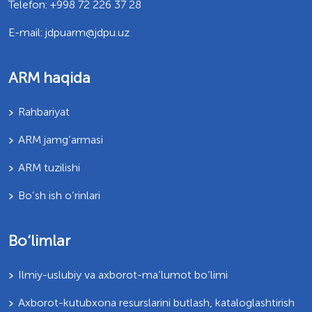
Telefon: +998 72 226 37 28
E-mail: jdpuarm@jdpu.uz
ARM haqida
Rahbariyat
ARM jamg’armasi
ARM tuzilishi
Bo’sh ish o’rinlari
Bo‘limlar
Ilmiy-uslubiy va axborot-ma’lumot bo‘limi
Axborot-kutubxona resurslarini butlash, kataloglashtirish