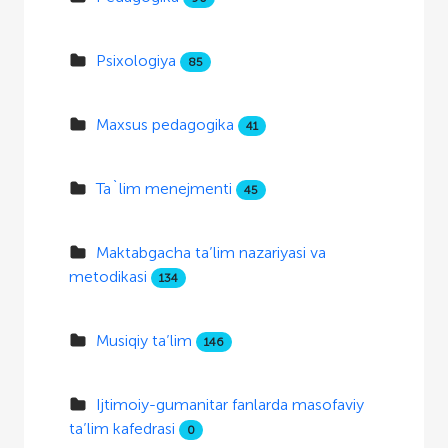
Psixologiya
85
Maxsus pedagogika
41
Ta`lim menejmenti
45
Maktabgacha ta’lim nazariyasi va
metodikasi
134
Musiqiy ta’lim
146
Ijtimoiy-gumanitar fanlarda masofaviy
ta’lim kafedrasi
0