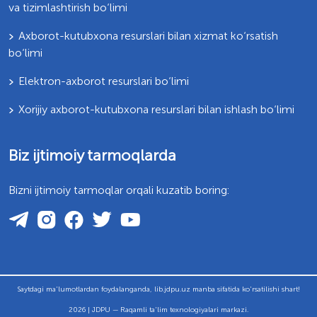
va tizimlashtirish bo‘limi
Axborot-kutubxona resurslari bilan xizmat ko‘rsatish
bo‘limi
Elektron-axborot resurslari bo‘limi
Xorijiy axborot-kutubxona resurslari bilan ishlash bo‘limi
Biz ijtimoiy tarmoqlarda
Bizni ijtimoiy tarmoqlar orqali kuzatib boring:
Saytdagi ma'lumotlardan foydalanganda, lib.jdpu.uz manba sifatida ko'rsatilishi shart!
2026 | JDPU — Raqamli ta'lim texnologiyalari markazi.