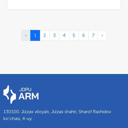
‹
1
2
3
4
5
6
7
›
130100. Jizzax viloyati, Jizzax shahri, Sharof Rashidov
ko’chasi, 4-uy.