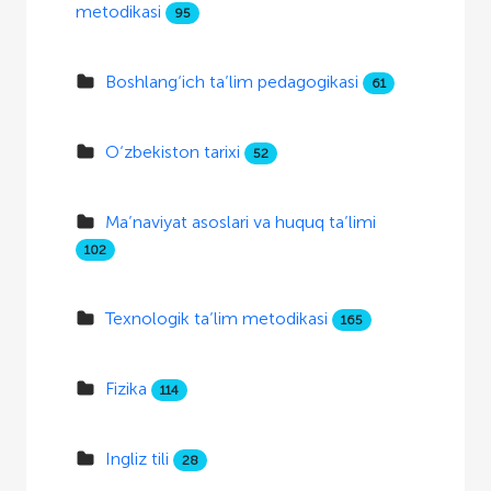
metodikasi
95
Boshlang‘ich ta’lim pedagogikasi
61
O‘zbekiston tarixi
52
Ma’naviyat asoslari va huquq ta’limi
102
Texnologik ta’lim metodikasi
165
Fizika
114
Ingliz tili
28