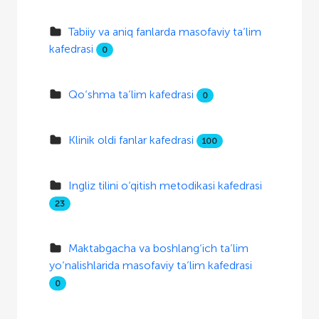
Tabiiy va aniq fanlarda masofaviy ta’lim
kafedrasi
0
Qo‘shma ta’lim kafedrasi
0
Klinik oldi fanlar kafedrasi
100
Ingliz tilini o‘qitish metodikasi kafedrasi
23
Maktabgacha va boshlang‘ich ta’lim
yo‘nalishlarida masofaviy ta’lim kafedrasi
0