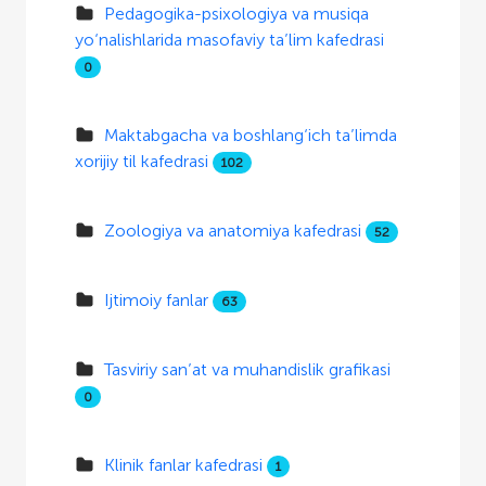
Pedagogika-psixologiya va musiqa
yo‘nalishlarida masofaviy ta’lim kafedrasi
0
Maktabgacha va boshlang‘ich ta’limda
xorijiy til kafedrasi
102
Zoologiya va anatomiya kafedrasi
52
Ijtimoiy fanlar
63
Tasviriy san’at va muhandislik grafikasi
0
Klinik fanlar kafedrasi
1