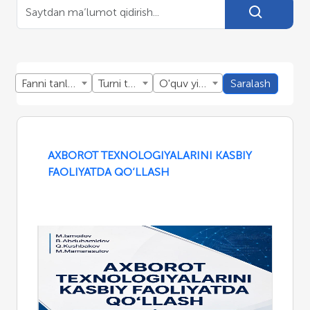
Fanni tanlang
Turni tanlang
O'quv yillini tanlang
Saralash
AXBOROT TEXNOLOGIYALARINI KASBIY
FAOLIYATDA QO‘LLASH