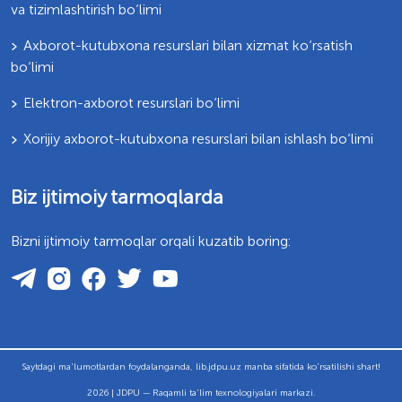
va tizimlashtirish bo‘limi
Axborot-kutubxona resurslari bilan xizmat ko‘rsatish
bo‘limi
Elektron-axborot resurslari bo‘limi
Xorijiy axborot-kutubxona resurslari bilan ishlash bo‘limi
Biz ijtimoiy tarmoqlarda
Bizni ijtimoiy tarmoqlar orqali kuzatib boring:
Saytdagi ma'lumotlardan foydalanganda, lib.jdpu.uz manba sifatida ko'rsatilishi shart!
2026 | JDPU — Raqamli ta'lim texnologiyalari markazi.