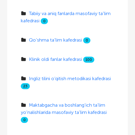
Tabiiy va aniq fanlarda masofaviy ta’lim
kafedrasi
0
Qo‘shma ta’lim kafedrasi
0
Klinik oldi fanlar kafedrasi
100
Ingliz tilini o‘qitish metodikasi kafedrasi
23
Maktabgacha va boshlang‘ich ta’lim
yo‘nalishlarida masofaviy ta’lim kafedrasi
0