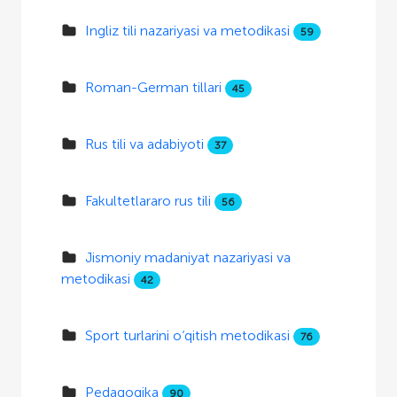
Ingliz tili nazariyasi va metodikasi
59
Roman-German tillari
45
Rus tili va adabiyoti
37
Fakultetlararo rus tili
56
Jismoniy madaniyat nazariyasi va
metodikasi
42
Sport turlarini o‘qitish metodikasi
76
Pedagogika
90