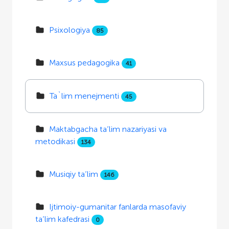
Psixologiya
85
Maxsus pedagogika
41
Ta`lim menejmenti
45
Maktabgacha ta’lim nazariyasi va
metodikasi
134
Musiqiy ta’lim
146
Ijtimoiy-gumanitar fanlarda masofaviy
ta’lim kafedrasi
0