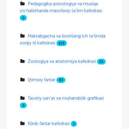
Pedagogika-psixologiya va musiqa
yo‘nalishlarida masofaviy ta’lim kafedrasi
0
Maktabgacha va boshlang‘ich ta’limda
xorijiy til kafedrasi
102
Zoologiya va anatomiya kafedrasi
52
Ijtimoiy fanlar
63
Tasviriy san’at va muhandislik grafikasi
0
Klinik fanlar kafedrasi
1