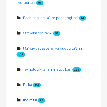
metodikasi
95
Boshlang‘ich ta’lim pedagogikasi
61
O‘zbekiston tarixi
52
Ma’naviyat asoslari va huquq ta’limi
102
Texnologik ta’lim metodikasi
165
Fizika
114
Ingliz tili
28