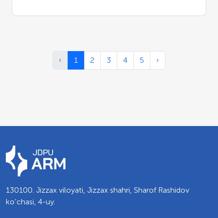
‹
1
2
3
4
5
›
130100. Jizzax viloyati, Jizzax shahri, Sharof Rashidov
ko’chasi, 4-uy.