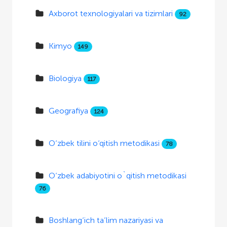
Axborot texnologiyalari va tizimlari
92
Kimyo
149
Biologiya
117
Geografiya
124
O‘zbek tilini o‘qitish metodikasi
78
O‘zbek adabiyotini o`qitish metodikasi
76
Boshlang‘ich ta’lim nazariyasi va