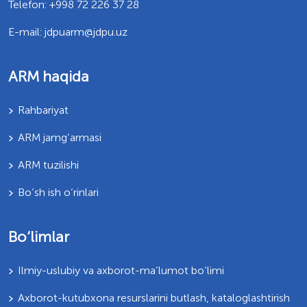
Telefon: +998 72 226 37 28
E-mail: jdpuarm@jdpu.uz
ARM haqida
Rahbariyat
ARM jamg’armasi
ARM tuzilishi
Bo’sh ish o’rinlari
Bo‘limlar
Ilmiy-uslubiy va axborot-ma’lumot bo‘limi
Axborot-kutubxona resurslarini butlash, kataloglashtirish