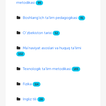
metodikasi
95
Boshlang‘ich ta’lim pedagogikasi
61
O‘zbekiston tarixi
52
Ma’naviyat asoslari va huquq ta’limi
102
Texnologik ta’lim metodikasi
165
Fizika
114
Ingliz tili
28