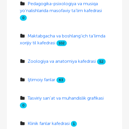
Pedagogika-psixologiya va musiqa
yo‘nalishlarida masofaviy ta’lim kafedrasi
0
Maktabgacha va boshlang‘ich ta’limda
xorijiy til kafedrasi
102
Zoologiya va anatomiya kafedrasi
52
Ijtimoiy fanlar
63
Tasviriy san’at va muhandislik grafikasi
0
Klinik fanlar kafedrasi
1