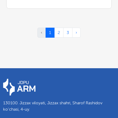
‹
1
2
3
›
130100. Jizzax viloyati, Jizzax shahri, Sharof Rashidov
ko’chasi, 4-uy.