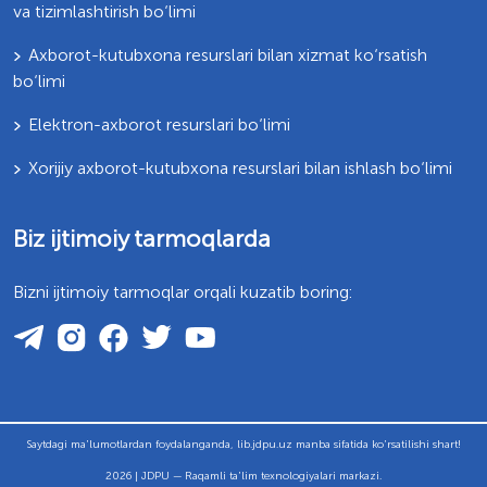
va tizimlashtirish bo‘limi
Axborot-kutubxona resurslari bilan xizmat ko‘rsatish
bo‘limi
Elektron-axborot resurslari bo‘limi
Xorijiy axborot-kutubxona resurslari bilan ishlash bo‘limi
Biz ijtimoiy tarmoqlarda
Bizni ijtimoiy tarmoqlar orqali kuzatib boring:
Saytdagi ma'lumotlardan foydalanganda, lib.jdpu.uz manba sifatida ko'rsatilishi shart!
2026 | JDPU — Raqamli ta'lim texnologiyalari markazi.