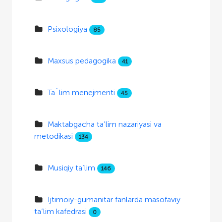
Psixologiya
85
Maxsus pedagogika
41
Ta`lim menejmenti
45
Maktabgacha ta’lim nazariyasi va
metodikasi
134
Musiqiy ta’lim
146
Ijtimoiy-gumanitar fanlarda masofaviy
ta’lim kafedrasi
0