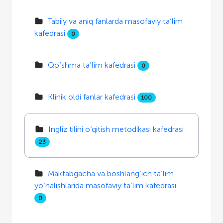
Tabiiy va aniq fanlarda masofaviy ta’lim
kafedrasi
0
Qo‘shma ta’lim kafedrasi
0
Klinik oldi fanlar kafedrasi
100
Ingliz tilini o‘qitish metodikasi kafedrasi
23
Maktabgacha va boshlang‘ich ta’lim
yo‘nalishlarida masofaviy ta’lim kafedrasi
0