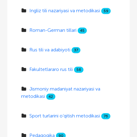
Ingliz tili nazariyasi va metodikasi
59
Roman-German tillari
45
Rus tili va adabiyoti
37
Fakultetlararo rus tili
56
Jismoniy madaniyat nazariyasi va
metodikasi
42
Sport turlarini o‘qitish metodikasi
76
Pedagogika
90