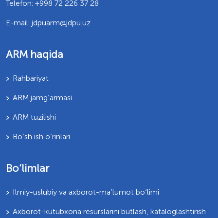
Telefon: +998 72 226 37 28
E-mail: jdpuarm@jdpu.uz
ARM haqida
Rahbariyat
ARM jamg’armasi
ARM tuzilishi
Bo’sh ish o’rinlari
Bo‘limlar
Ilmiy-uslubiy va axborot-ma’lumot bo‘limi
Axborot-kutubxona resurslarini butlash, kataloglashtirish