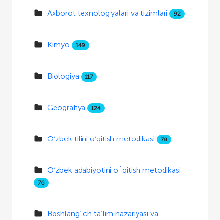
Axborot texnologiyalari va tizimlari
92
Kimyo
149
Biologiya
117
Geografiya
124
O‘zbek tilini o‘qitish metodikasi
78
O‘zbek adabiyotini o`qitish metodikasi
76
Boshlang‘ich ta’lim nazariyasi va