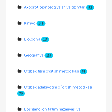
Axborot texnologiyalari va tizimlari
92
Kimyo
149
Biologiya
117
Geografiya
124
O‘zbek tilini o‘qitish metodikasi
78
O‘zbek adabiyotini o`qitish metodikasi
76
Boshlang‘ich ta’lim nazariyasi va