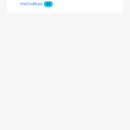
metodikasi
95
Boshlang‘ich ta’lim pedagogikasi
61
O‘zbekiston tarixi
52
Ma’naviyat asoslari va huquq ta’limi
102
Texnologik ta’lim metodikasi
165
Fizika
114
Ingliz tili
28