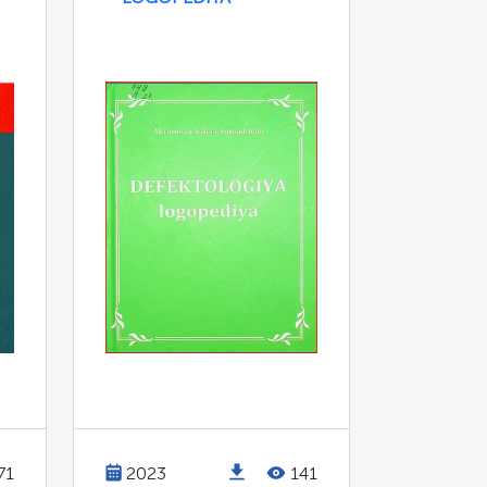
71
2023
141