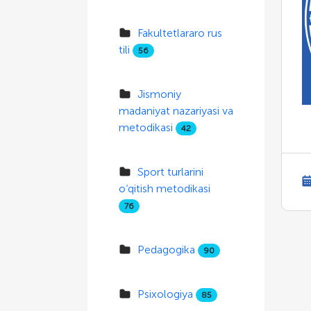
Fakultetlararo rus
tili
56
Jismoniy
madaniyat nazariyasi va
metodikasi
42
Sport turlarini
o‘qitish metodikasi
76
Pedagogika
90
Psixologiya
85