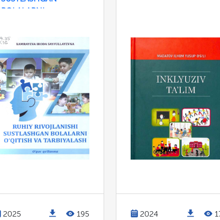
BOLALARNI
O`QITISH VA
TARBIYALASH
2025
195
2024
1