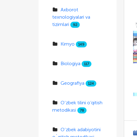
Axborot
texnologiyalari va
tizimlari
92
Kimyo
149
Biologiya
117
Geografiya
124
O‘zbek tilini o‘qitish
metodikasi
78
O‘zbek adabiyotini
o`qitish metodikasi