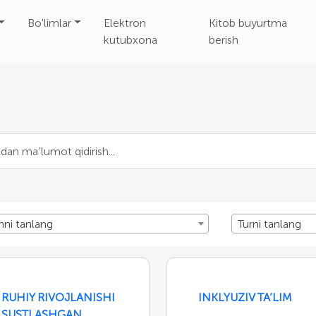
Bo'limlar
Elektron
Kitob buyurtma
kutubxona
berish
nni tanlang
Turni tanlang
RUHIY RIVOJLANISHI
INKLYUZIV TA’LIM
SUSTLASHGAN