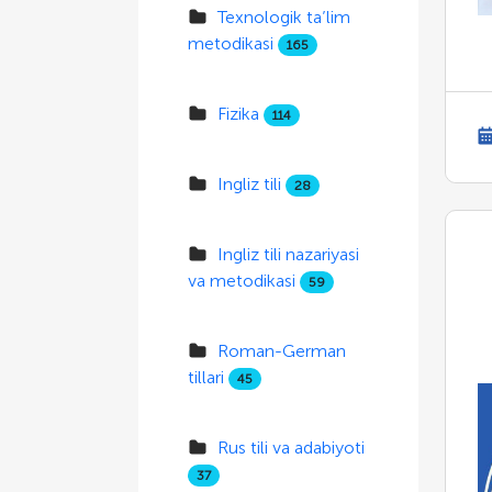
Texnologik ta’lim
metodikasi
165
Fizika
114
Ingliz tili
28
Ingliz tili nazariyasi
va metodikasi
59
Roman-German
tillari
45
Rus tili va adabiyoti
37