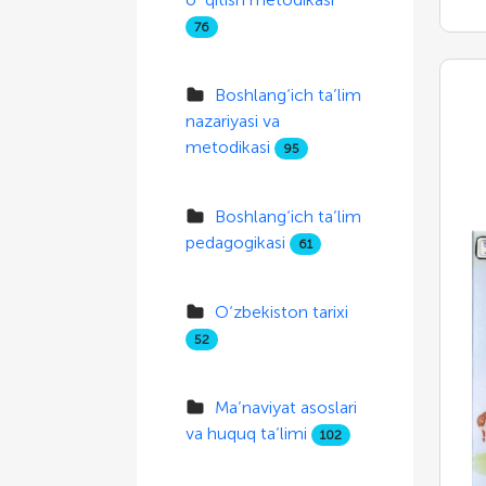
76
Boshlang‘ich ta’lim
nazariyasi va
metodikasi
95
Boshlang‘ich ta’lim
pedagogikasi
61
O‘zbekiston tarixi
52
Ma’naviyat asoslari
va huquq ta’limi
102