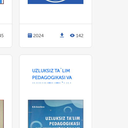
45
2024
142
UZLUKSIZ TA`LIM
PEDAGOGIKASI VA
INKLYUZIV TA`LIM