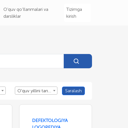
O‘quv qo‘llanmalari va
Tizimga
darsliklar
kirish
O'quv yillini tanlang
Saralash
DEFEKTOLOGIYA
LOGOPEDIYA