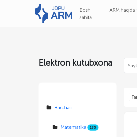
Bosh
ARM haqida
sahifa
Elektron kutubxona
Fa
Barchasi
Matematika
130