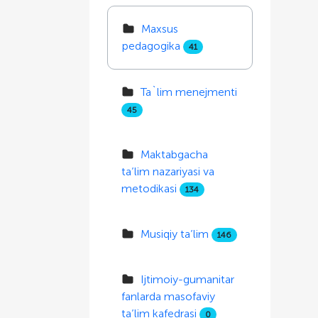
Maxsus
pedagogika
41
Ta`lim menejmenti
45
Maktabgacha
ta’lim nazariyasi va
metodikasi
134
Musiqiy ta’lim
146
Ijtimoiy-gumanitar
fanlarda masofaviy
ta’lim kafedrasi
0