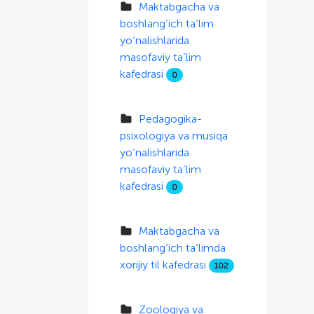
Maktabgacha va
boshlang‘ich ta’lim
yo‘nalishlarida
masofaviy ta’lim
kafedrasi
0
Pedagogika-
psixologiya va musiqa
yo‘nalishlarida
masofaviy ta’lim
kafedrasi
0
Maktabgacha va
boshlang‘ich ta’limda
xorijiy til kafedrasi
102
Zoologiya va