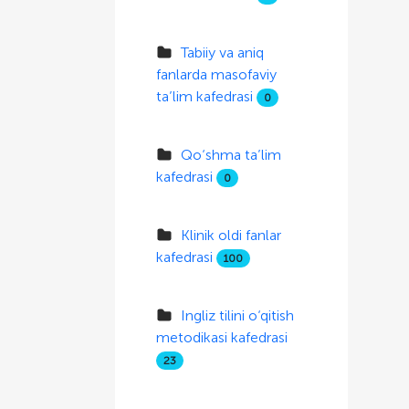
Tabiiy va aniq
fanlarda masofaviy
ta’lim kafedrasi
0
Qo‘shma ta’lim
kafedrasi
0
Klinik oldi fanlar
kafedrasi
100
Ingliz tilini o‘qitish
metodikasi kafedrasi
23