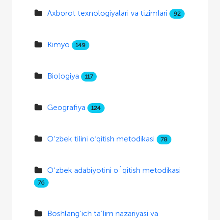
Axborot texnologiyalari va tizimlari
92
Kimyo
149
Biologiya
117
Geografiya
124
O‘zbek tilini o‘qitish metodikasi
78
O‘zbek adabiyotini o`qitish metodikasi
76
Boshlang‘ich ta’lim nazariyasi va