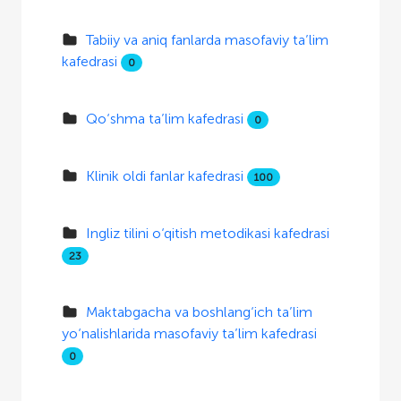
Tabiiy va aniq fanlarda masofaviy ta’lim
kafedrasi
0
Qo‘shma ta’lim kafedrasi
0
Klinik oldi fanlar kafedrasi
100
Ingliz tilini o‘qitish metodikasi kafedrasi
23
Maktabgacha va boshlang‘ich ta’lim
yo‘nalishlarida masofaviy ta’lim kafedrasi
0