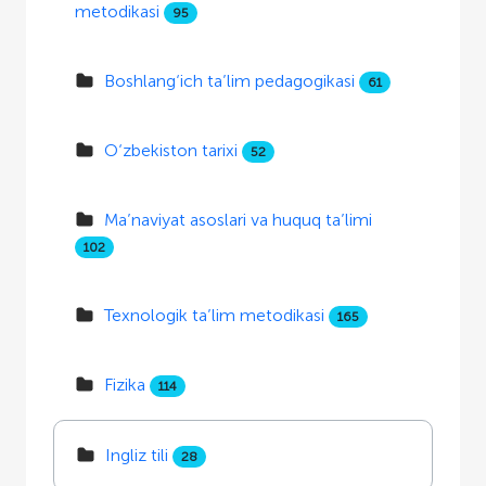
metodikasi
95
Boshlang‘ich ta’lim pedagogikasi
61
O‘zbekiston tarixi
52
Ma’naviyat asoslari va huquq ta’limi
102
Texnologik ta’lim metodikasi
165
Fizika
114
Ingliz tili
28