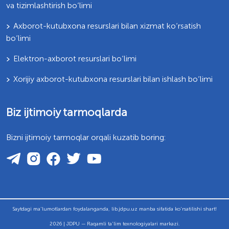
va tizimlashtirish bo‘limi
Axborot-kutubxona resurslari bilan xizmat ko‘rsatish
bo‘limi
Elektron-axborot resurslari bo‘limi
Xorijiy axborot-kutubxona resurslari bilan ishlash bo‘limi
Biz ijtimoiy tarmoqlarda
Bizni ijtimoiy tarmoqlar orqali kuzatib boring:
Saytdagi ma'lumotlardan foydalanganda, lib.jdpu.uz manba sifatida ko'rsatilishi shart!
2026 | JDPU — Raqamli ta'lim texnologiyalari markazi.