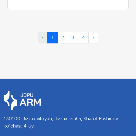
‹
1
2
3
4
›
130100. Jizzax viloyati, Jizzax shahri, Sharof Rashidov
ko’chasi, 4-uy.