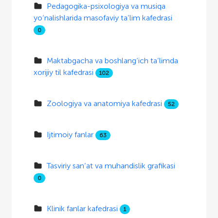
Pedagogika-psixologiya va musiqa
yo‘nalishlarida masofaviy ta’lim kafedrasi
0
Maktabgacha va boshlang‘ich ta’limda
xorijiy til kafedrasi
102
Zoologiya va anatomiya kafedrasi
52
Ijtimoiy fanlar
63
Tasviriy san’at va muhandislik grafikasi
0
Klinik fanlar kafedrasi
1