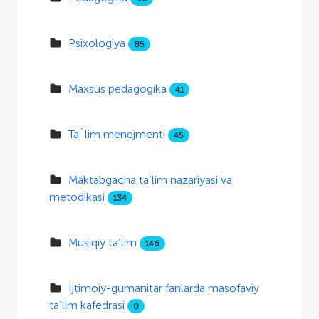
Psixologiya
85
Maxsus pedagogika
41
Ta`lim menejmenti
45
Maktabgacha ta’lim nazariyasi va
metodikasi
134
Musiqiy ta’lim
146
Ijtimoiy-gumanitar fanlarda masofaviy
ta’lim kafedrasi
0