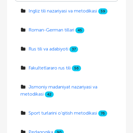
Ingliz tili nazariyasi va metodikasi
59
Roman-German tillari
45
Rus tili va adabiyoti
37
Fakultetlararo rus tili
56
Jismoniy madaniyat nazariyasi va
metodikasi
42
Sport turlarini o‘qitish metodikasi
76
Pedagogika
90