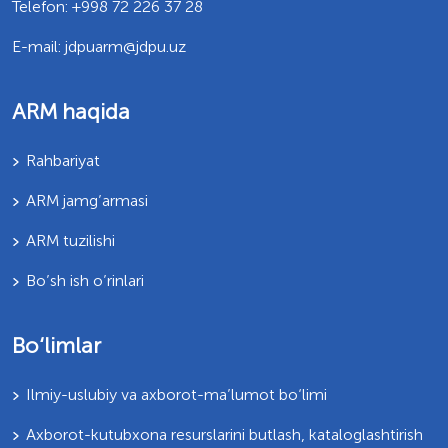
Telefon: +998 72 226 37 28
E-mail: jdpuarm@jdpu.uz
ARM haqida
Rahbariyat
ARM jamg’armasi
ARM tuzilishi
Bo’sh ish o’rinlari
Bo‘limlar
Ilmiy-uslubiy va axborot-ma’lumot bo‘limi
Axborot-kutubxona resurslarini butlash, kataloglashtirish