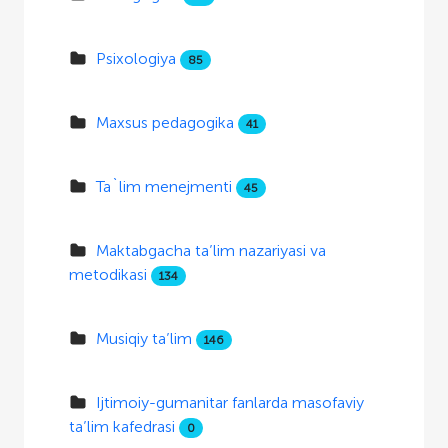
Psixologiya
85
Maxsus pedagogika
41
Ta`lim menejmenti
45
Maktabgacha ta’lim nazariyasi va
metodikasi
134
Musiqiy ta’lim
146
Ijtimoiy-gumanitar fanlarda masofaviy
ta’lim kafedrasi
0