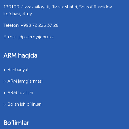
130100. Jizzax viloyati, Jizzax shahri, Sharof Rashidov
ko’chasi, 4-uy.
Telefon: +998 72 226 37 28
E-mail: jdpuarm@jdpu.uz
ARM haqida
Rahbariyat
ARM jamg’armasi
ARM tuzilishi
Bo’sh ish o’rinlari
Bo‘limlar