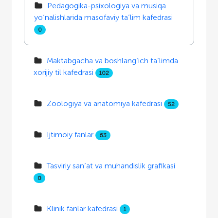
Pedagogika-psixologiya va musiqa
yo‘nalishlarida masofaviy ta’lim kafedrasi
0
Maktabgacha va boshlang‘ich ta’limda
xorijiy til kafedrasi
102
Zoologiya va anatomiya kafedrasi
52
Ijtimoiy fanlar
63
Tasviriy san’at va muhandislik grafikasi
0
Klinik fanlar kafedrasi
1