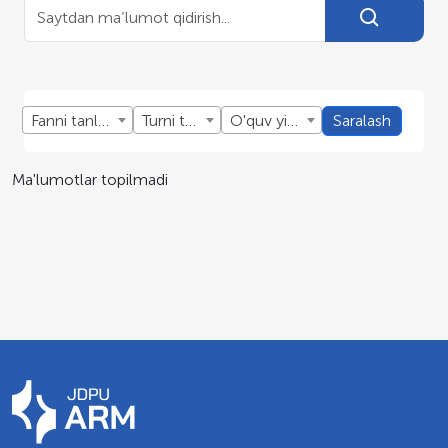
Fanni tanlang
Turni tanlang
O'quv yillini tanlang
Saralash
Ma'lumotlar topilmadi