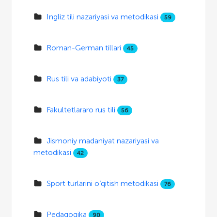
Ingliz tili nazariyasi va metodikasi
59
Roman-German tillari
45
Rus tili va adabiyoti
37
Fakultetlararo rus tili
56
Jismoniy madaniyat nazariyasi va
metodikasi
42
Sport turlarini o‘qitish metodikasi
76
Pedagogika
90