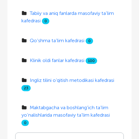
Tabiiy va aniq fanlarda masofaviy ta’lim
kafedrasi
0
Qo‘shma ta’lim kafedrasi
0
Klinik oldi fanlar kafedrasi
100
Ingliz tilini o‘qitish metodikasi kafedrasi
23
Maktabgacha va boshlang‘ich ta’lim
yo‘nalishlarida masofaviy ta’lim kafedrasi
0