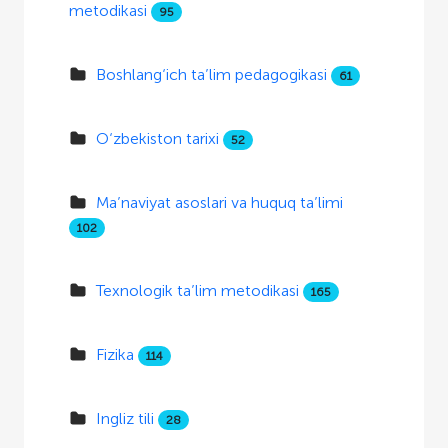
metodikasi
95
Boshlang‘ich ta’lim pedagogikasi
61
O‘zbekiston tarixi
52
Ma’naviyat asoslari va huquq ta’limi
102
Texnologik ta’lim metodikasi
165
Fizika
114
Ingliz tili
28