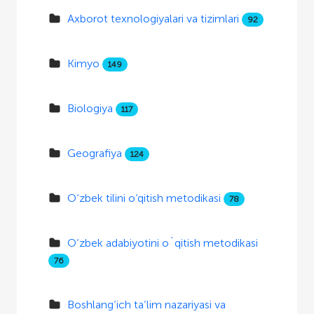
Axborot texnologiyalari va tizimlari
92
Kimyo
149
Biologiya
117
Geografiya
124
O‘zbek tilini o‘qitish metodikasi
78
O‘zbek adabiyotini o`qitish metodikasi
76
Boshlang‘ich ta’lim nazariyasi va