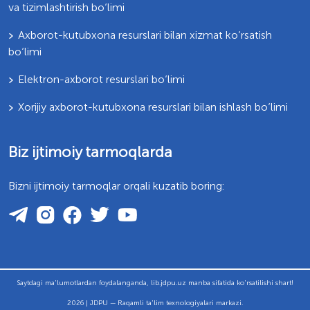
va tizimlashtirish bo‘limi
Axborot-kutubxona resurslari bilan xizmat ko‘rsatish
bo‘limi
Elektron-axborot resurslari bo‘limi
Xorijiy axborot-kutubxona resurslari bilan ishlash bo‘limi
Biz ijtimoiy tarmoqlarda
Bizni ijtimoiy tarmoqlar orqali kuzatib boring:
Saytdagi ma'lumotlardan foydalanganda, lib.jdpu.uz manba sifatida ko'rsatilishi shart!
2026 | JDPU — Raqamli ta'lim texnologiyalari markazi.