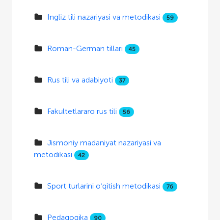
Ingliz tili nazariyasi va metodikasi
59
Roman-German tillari
45
Rus tili va adabiyoti
37
Fakultetlararo rus tili
56
Jismoniy madaniyat nazariyasi va
metodikasi
42
Sport turlarini o‘qitish metodikasi
76
Pedagogika
90