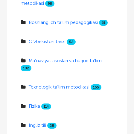
metodikasi
95
Boshlang‘ich ta’lim pedagogikasi
61
O‘zbekiston tarixi
52
Ma’naviyat asoslari va huquq ta’limi
102
Texnologik ta’lim metodikasi
165
Fizika
114
Ingliz tili
28