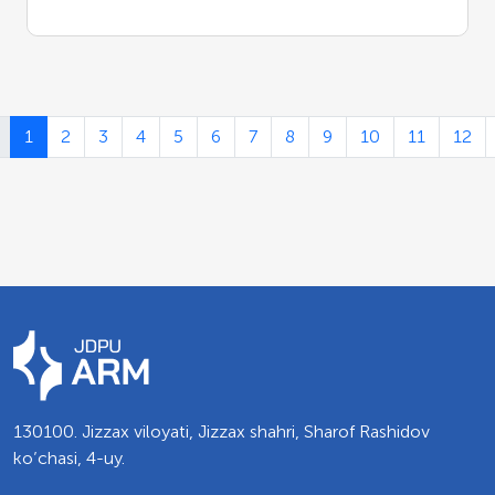
1
2
3
4
5
6
7
8
9
10
11
12
130100. Jizzax viloyati, Jizzax shahri, Sharof Rashidov
ko’chasi, 4-uy.