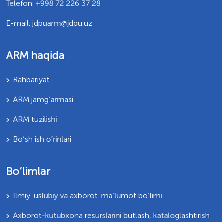
Telefon: +998 72 226 37 28
E-mail: jdpuarm@jdpu.uz
ARM haqida
Rahbariyat
ARM jamg’armasi
ARM tuzilishi
Bo’sh ish o’rinlari
Bo‘limlar
Ilmiy-uslubiy va axborot-ma’lumot bo‘limi
Axborot-kutubxona resurslarini butlash, kataloglashtirish