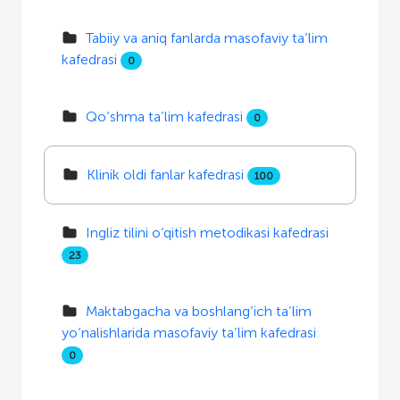
Tabiiy va aniq fanlarda masofaviy ta’lim
kafedrasi
0
Qo‘shma ta’lim kafedrasi
0
Klinik oldi fanlar kafedrasi
100
Ingliz tilini o‘qitish metodikasi kafedrasi
23
Maktabgacha va boshlang‘ich ta’lim
yo‘nalishlarida masofaviy ta’lim kafedrasi
0