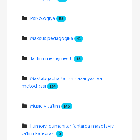
Psixologiya
85
Maxsus pedagogika
41
Ta`lim menejmenti
45
Maktabgacha ta’lim nazariyasi va
metodikasi
134
Musiqiy ta’lim
146
Ijtimoiy-gumanitar fanlarda masofaviy
ta’lim kafedrasi
0