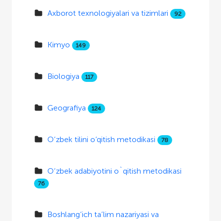
Axborot texnologiyalari va tizimlari
92
Kimyo
149
Biologiya
117
Geografiya
124
O‘zbek tilini o‘qitish metodikasi
78
O‘zbek adabiyotini o`qitish metodikasi
76
Boshlang‘ich ta’lim nazariyasi va