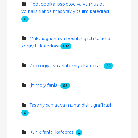
Pedagogika-psixologiya va musiqa
yo‘nalishlarida masofaviy ta’lim kafedrasi
0
Maktabgacha va boshlang‘ich ta’limda
xorijiy til kafedrasi
102
Zoologiya va anatomiya kafedrasi
52
Ijtimoiy fanlar
63
Tasviriy san’at va muhandislik grafikasi
0
Klinik fanlar kafedrasi
1