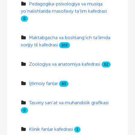
Pedagogika-psixologiya va musiqa
yo‘nalishlarida masofaviy ta’lim kafedrasi
0
Maktabgacha va boshlang‘ich ta’limda
xorijiy til kafedrasi
102
Zoologiya va anatomiya kafedrasi
52
Ijtimoiy fanlar
63
Tasviriy san’at va muhandislik grafikasi
0
Klinik fanlar kafedrasi
1