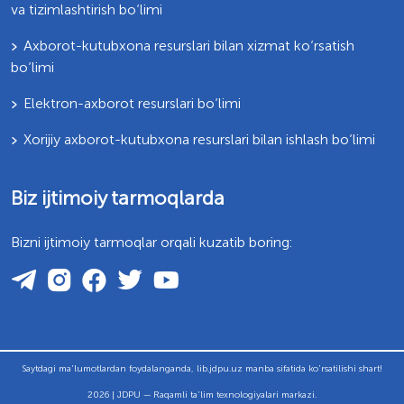
va tizimlashtirish bo‘limi
Axborot-kutubxona resurslari bilan xizmat ko‘rsatish
bo‘limi
Elektron-axborot resurslari bo‘limi
Xorijiy axborot-kutubxona resurslari bilan ishlash bo‘limi
Biz ijtimoiy tarmoqlarda
Bizni ijtimoiy tarmoqlar orqali kuzatib boring:
Saytdagi ma'lumotlardan foydalanganda, lib.jdpu.uz manba sifatida ko'rsatilishi shart!
2026 | JDPU — Raqamli ta'lim texnologiyalari markazi.