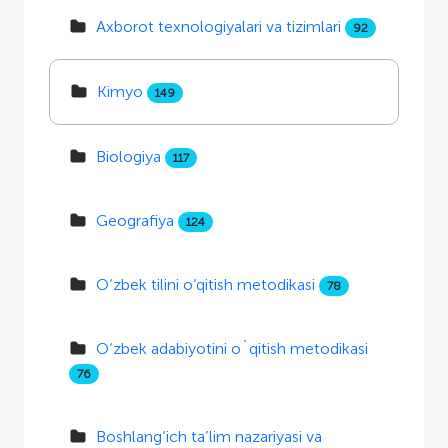
Axborot texnologiyalari va tizimlari
92
Kimyo
149
Biologiya
117
Geografiya
124
O‘zbek tilini o‘qitish metodikasi
78
O‘zbek adabiyotini o`qitish metodikasi
76
Boshlang‘ich ta’lim nazariyasi va