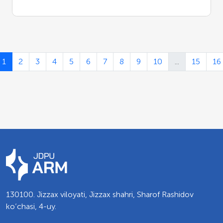
1
2
3
4
5
6
7
8
9
10
...
15
16
130100. Jizzax viloyati, Jizzax shahri, Sharof Rashidov
ko’chasi, 4-uy.