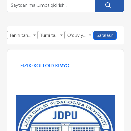
Fanni tanlang
Turni tanlang
O'quv yillini tanlang
Saralash
FIZIK-KOLLOID KIMYO