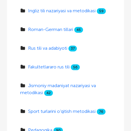
Ingliz tili nazariyasi va metodikasi
59
Roman-German tillari
45
Rus tili va adabiyoti
37
Fakultetlararo rus tili
56
Jismoniy madaniyat nazariyasi va
metodikasi
42
Sport turlarini o‘qitish metodikasi
76
Pedagogika
90