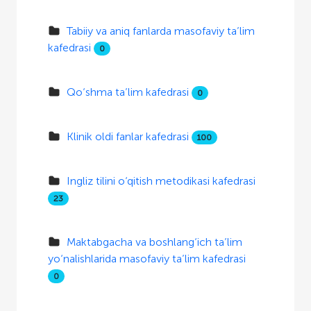
Tabiiy va aniq fanlarda masofaviy ta’lim
kafedrasi
0
Qo‘shma ta’lim kafedrasi
0
Klinik oldi fanlar kafedrasi
100
Ingliz tilini o‘qitish metodikasi kafedrasi
23
Maktabgacha va boshlang‘ich ta’lim
yo‘nalishlarida masofaviy ta’lim kafedrasi
0