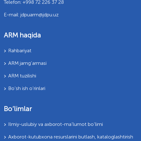
Telefon: +998 72 226 37 28
E-mail: jdpuarm@jdpu.uz
ARM haqida
Rahbariyat
ARM jamg’armasi
ARM tuzilishi
Bo’sh ish o’rinlari
Bo‘limlar
Ilmiy-uslubiy va axborot-ma’lumot bo‘limi
Axborot-kutubxona resurslarini butlash, kataloglashtirish