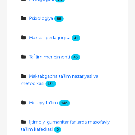
Psixologiya
85
Maxsus pedagogika
41
Ta`lim menejmenti
45
Maktabgacha ta’lim nazariyasi va
metodikasi
134
Musiqiy ta’lim
146
Ijtimoiy-gumanitar fanlarda masofaviy
ta’lim kafedrasi
0