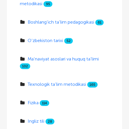
metodikasi
95
Boshlang‘ich ta’lim pedagogikasi
61
O‘zbekiston tarixi
52
Ma’naviyat asoslari va huquq ta’limi
102
Texnologik ta’lim metodikasi
165
Fizika
114
Ingliz tili
28