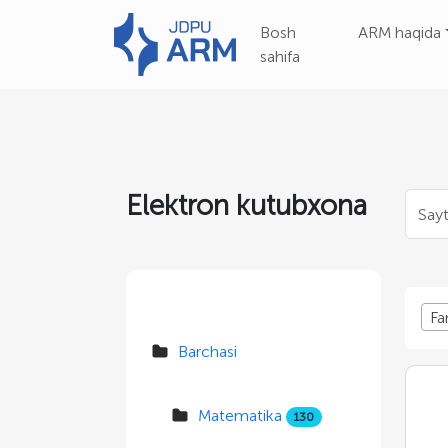
Bosh
ARM haqida
sahifa
Elektron kutubxona
Fa
Barchasi
Matematika
130