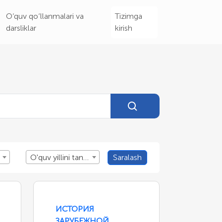
O‘quv qo‘llanmalari va
Tizimga
darsliklar
kirish
O'quv yillini tanlang
Saralash
ИСТОРИЯ
ЗАРУБЕЖНОЙ