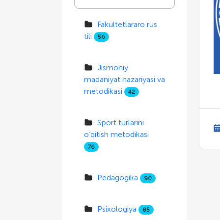
Fakultetlararo rus
tili
56
Jismoniy
madaniyat nazariyasi va
metodikasi
42
Sport turlarini
o‘qitish metodikasi
76
Pedagogika
90
Psixologiya
85