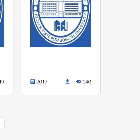
49
2017
140
›