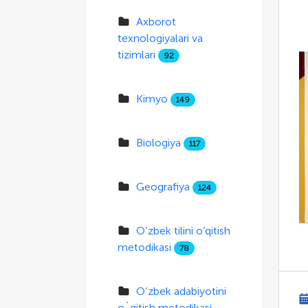
Axborot
texnologiyalari va
tizimlari
92
Kimyo
149
Biologiya
117
Geografiya
124
O‘zbek tilini o‘qitish
metodikasi
78
O‘zbek adabiyotini
o`qitish metodikasi