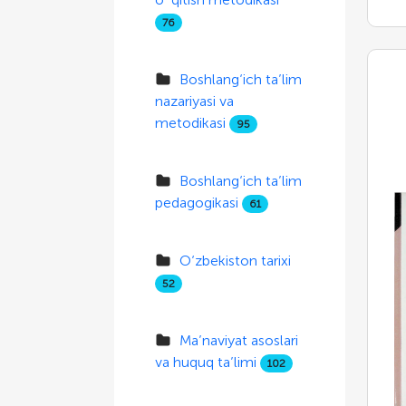
76
Boshlang‘ich ta’lim
nazariyasi va
metodikasi
95
Boshlang‘ich ta’lim
pedagogikasi
61
O‘zbekiston tarixi
52
Ma’naviyat asoslari
va huquq ta’limi
102