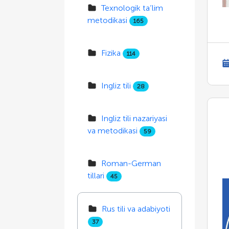
Texnologik ta’lim
metodikasi
165
Fizika
114
Ingliz tili
28
Ingliz tili nazariyasi
va metodikasi
59
Roman-German
tillari
45
Rus tili va adabiyoti
37