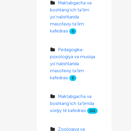
Maktabgacha va
boshlang‘ich ta’lim
yo‘nalishlarida
masofaviy ta’lim
kafedrasi
0
Pedagogika-
psixologiya va musiqa
yo‘nalishlarida
masofaviy ta’lim
kafedrasi
0
Maktabgacha va
boshlang‘ich ta’limda
xorijiy til kafedrasi
102
Zoologiya va