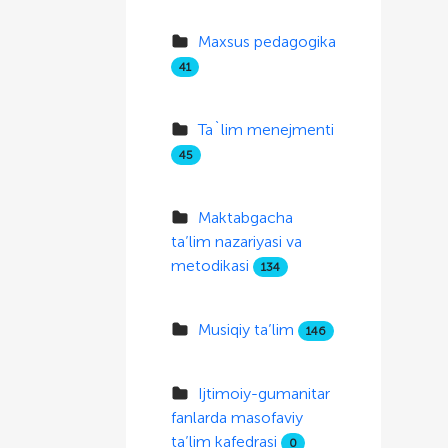
Maxsus pedagogika
41
Ta`lim menejmenti
45
Maktabgacha
ta’lim nazariyasi va
metodikasi
134
Musiqiy ta’lim
146
Ijtimoiy-gumanitar
fanlarda masofaviy
ta’lim kafedrasi
0