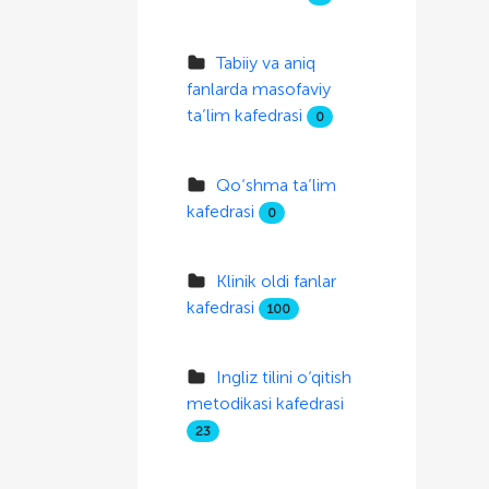
Tabiiy va aniq
fanlarda masofaviy
ta’lim kafedrasi
0
Qo‘shma ta’lim
kafedrasi
0
Klinik oldi fanlar
kafedrasi
100
Ingliz tilini o‘qitish
metodikasi kafedrasi
23