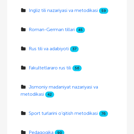
Ingliz tili nazariyasi va metodikasi
59
Roman-German tillari
45
Rus tili va adabiyoti
37
Fakultetlararo rus tili
56
Jismoniy madaniyat nazariyasi va
metodikasi
42
Sport turlarini o‘qitish metodikasi
76
Pedagogika
90