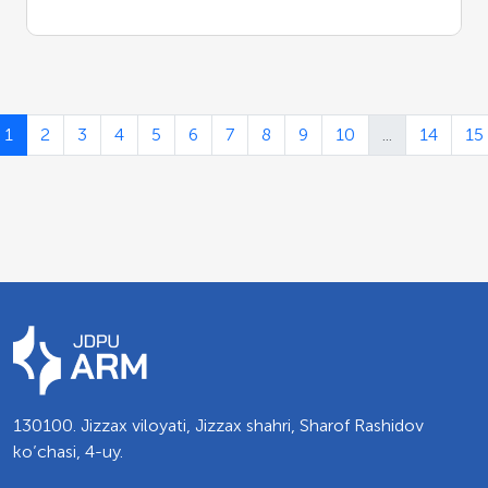
1
2
3
4
5
6
7
8
9
10
...
14
15
130100. Jizzax viloyati, Jizzax shahri, Sharof Rashidov
ko’chasi, 4-uy.