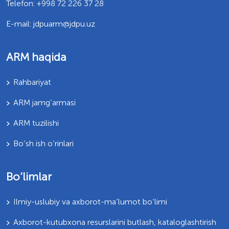
Telefon: +998 72 226 37 28
E-mail: jdpuarm@jdpu.uz
ARM haqida
Rahbariyat
ARM jamg’armasi
ARM tuzilishi
Bo’sh ish o’rinlari
Bo‘limlar
Ilmiy-uslubiy va axborot-ma’lumot bo‘limi
Axborot-kutubxona resurslarini butlash, kataloglashtirish