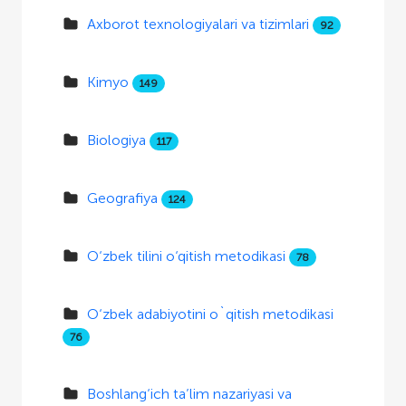
Axborot texnologiyalari va tizimlari
92
Kimyo
149
Biologiya
117
Geografiya
124
O‘zbek tilini o‘qitish metodikasi
78
O‘zbek adabiyotini o`qitish metodikasi
76
Boshlang‘ich ta’lim nazariyasi va