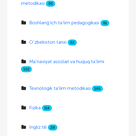
metodikasi
95
Boshlang‘ich ta’lim pedagogikasi
61
O‘zbekiston tarixi
52
Ma’naviyat asoslari va huquq ta’limi
102
Texnologik ta’lim metodikasi
165
Fizika
114
Ingliz tili
28