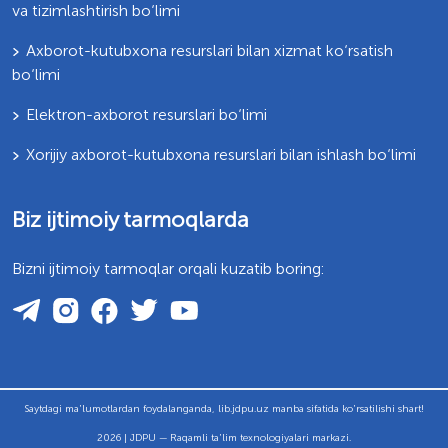
va tizimlashtirish bo‘limi
Axborot-kutubxona resurslari bilan xizmat ko‘rsatish
bo‘limi
Elektron-axborot resurslari bo‘limi
Xorijiy axborot-kutubxona resurslari bilan ishlash bo‘limi
Biz ijtimoiy tarmoqlarda
Bizni ijtimoiy tarmoqlar orqali kuzatib boring:
Saytdagi ma'lumotlardan foydalanganda, lib.jdpu.uz manba sifatida ko'rsatilishi shart!
2026 | JDPU — Raqamli ta'lim texnologiyalari markazi.