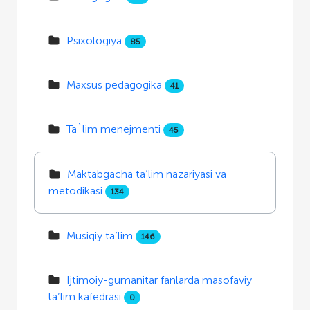
Psixologiya
85
Maxsus pedagogika
41
Ta`lim menejmenti
45
Maktabgacha ta’lim nazariyasi va
metodikasi
134
Musiqiy ta’lim
146
Ijtimoiy-gumanitar fanlarda masofaviy
ta’lim kafedrasi
0