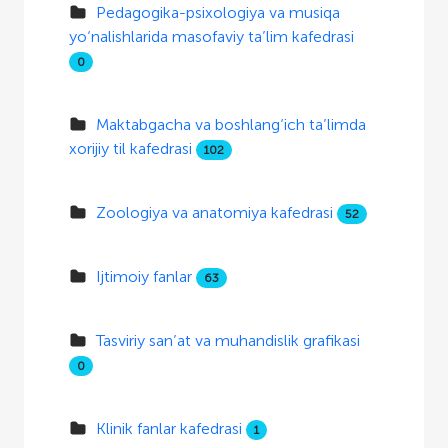
Pedagogika-psixologiya va musiqa
yo‘nalishlarida masofaviy ta’lim kafedrasi
0
Maktabgacha va boshlang‘ich ta’limda
xorijiy til kafedrasi
102
Zoologiya va anatomiya kafedrasi
52
Ijtimoiy fanlar
63
Tasviriy san’at va muhandislik grafikasi
0
Klinik fanlar kafedrasi
1