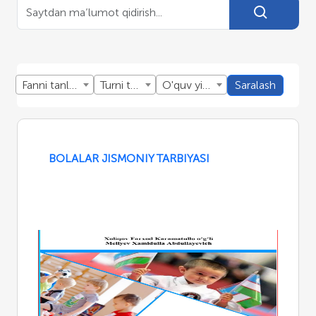
Fanni tanlang
Turni tanlang
O'quv yillini tanlang
Saralash
BOLALAR JISMONIY TARBIYASI