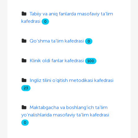
Tabiiy va aniq fanlarda masofaviy ta’lim
kafedrasi
0
Qo‘shma ta’lim kafedrasi
0
Klinik oldi fanlar kafedrasi
100
Ingliz tilini o‘qitish metodikasi kafedrasi
23
Maktabgacha va boshlang‘ich ta’lim
yo‘nalishlarida masofaviy ta’lim kafedrasi
0