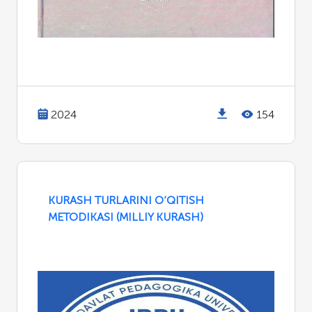
2024
154
KURASH TURLARINI O‘QITISH
METODIKASI (MILLIY KURАSH)