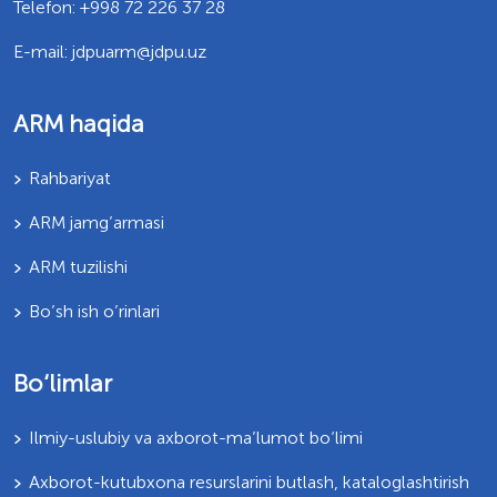
Telefon: +998 72 226 37 28
E-mail: jdpuarm@jdpu.uz
ARM haqida
Rahbariyat
ARM jamg’armasi
ARM tuzilishi
Bo’sh ish o’rinlari
Bo‘limlar
Ilmiy-uslubiy va axborot-ma’lumot bo‘limi
Axborot-kutubxona resurslarini butlash, kataloglashtirish