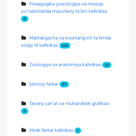
Pedagogika-psixologiya va musiqa
yo‘nalishlarida masofaviy ta’lim kafedrasi
0
Maktabgacha va boshlang‘ich ta’limda
xorijiy til kafedrasi
102
Zoologiya va anatomiya kafedrasi
52
Ijtimoiy fanlar
63
Tasviriy san’at va muhandislik grafikasi
0
Klinik fanlar kafedrasi
1