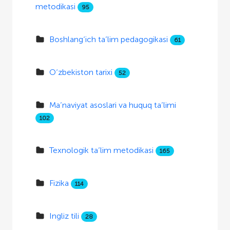
metodikasi
95
Boshlang‘ich ta’lim pedagogikasi
61
O‘zbekiston tarixi
52
Ma’naviyat asoslari va huquq ta’limi
102
Texnologik ta’lim metodikasi
165
Fizika
114
Ingliz tili
28