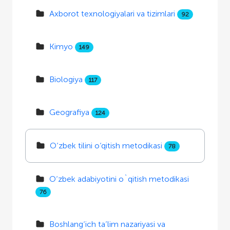
Axborot texnologiyalari va tizimlari
92
Kimyo
149
Biologiya
117
Geografiya
124
O‘zbek tilini o‘qitish metodikasi
78
O‘zbek adabiyotini o`qitish metodikasi
76
Boshlang‘ich ta’lim nazariyasi va