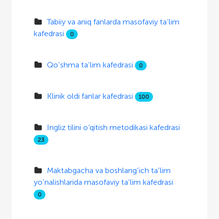
Tabiiy va aniq fanlarda masofaviy ta’lim
kafedrasi
0
Qo‘shma ta’lim kafedrasi
0
Klinik oldi fanlar kafedrasi
100
Ingliz tilini o‘qitish metodikasi kafedrasi
23
Maktabgacha va boshlang‘ich ta’lim
yo‘nalishlarida masofaviy ta’lim kafedrasi
0