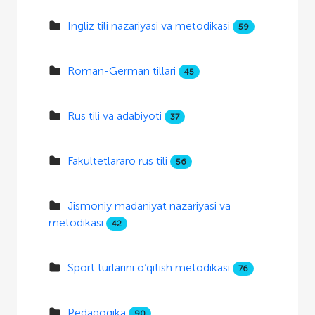
Ingliz tili nazariyasi va metodikasi
59
Roman-German tillari
45
Rus tili va adabiyoti
37
Fakultetlararo rus tili
56
Jismoniy madaniyat nazariyasi va
metodikasi
42
Sport turlarini o‘qitish metodikasi
76
Pedagogika
90