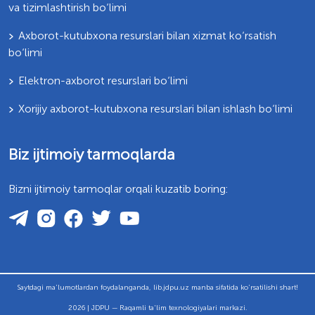
va tizimlashtirish bo‘limi
Axborot-kutubxona resurslari bilan xizmat ko‘rsatish
bo‘limi
Elektron-axborot resurslari bo‘limi
Xorijiy axborot-kutubxona resurslari bilan ishlash bo‘limi
Biz ijtimoiy tarmoqlarda
Bizni ijtimoiy tarmoqlar orqali kuzatib boring:
Saytdagi ma'lumotlardan foydalanganda, lib.jdpu.uz manba sifatida ko'rsatilishi shart!
2026 | JDPU — Raqamli ta'lim texnologiyalari markazi.