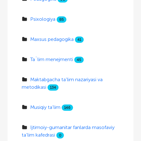
Psixologiya
85
Maxsus pedagogika
41
Ta`lim menejmenti
45
Maktabgacha ta’lim nazariyasi va
metodikasi
134
Musiqiy ta’lim
146
Ijtimoiy-gumanitar fanlarda masofaviy
ta’lim kafedrasi
0