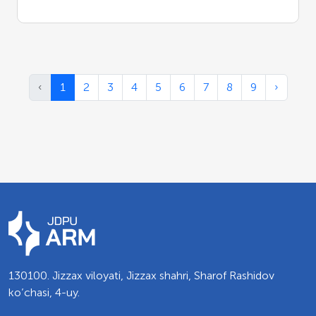
‹
1
2
3
4
5
6
7
8
9
›
130100. Jizzax viloyati, Jizzax shahri, Sharof Rashidov
ko’chasi, 4-uy.