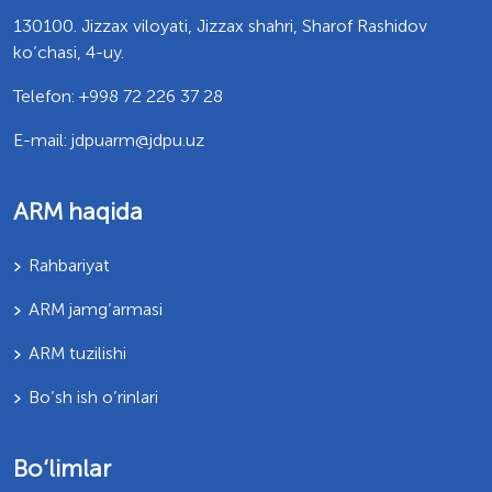
130100. Jizzax viloyati, Jizzax shahri, Sharof Rashidov
ko’chasi, 4-uy.
Telefon: +998 72 226 37 28
E-mail: jdpuarm@jdpu.uz
ARM haqida
Rahbariyat
ARM jamg’armasi
ARM tuzilishi
Bo’sh ish o’rinlari
Bo‘limlar