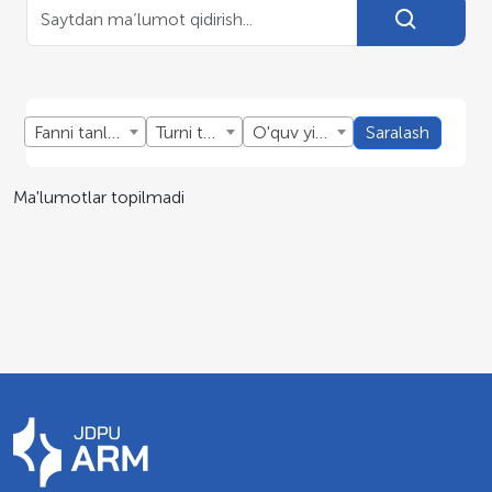
Fanni tanlang
Turni tanlang
O'quv yillini tanlang
Saralash
Ma'lumotlar topilmadi