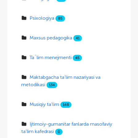
Psixologiya
85
Maxsus pedagogika
41
Ta`lim menejmenti
45
Maktabgacha ta’lim nazariyasi va
metodikasi
134
Musiqiy ta’lim
146
Ijtimoiy-gumanitar fanlarda masofaviy
ta’lim kafedrasi
0