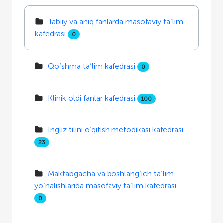
Tabiiy va aniq fanlarda masofaviy ta’lim
kafedrasi
0
Qo‘shma ta’lim kafedrasi
0
Klinik oldi fanlar kafedrasi
100
Ingliz tilini o‘qitish metodikasi kafedrasi
23
Maktabgacha va boshlang‘ich ta’lim
yo‘nalishlarida masofaviy ta’lim kafedrasi
0