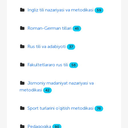
Ingliz tili nazariyasi va metodikasi
59
Roman-German tillari
45
Rus tili va adabiyoti
37
Fakultetlararo rus tili
56
Jismoniy madaniyat nazariyasi va
metodikasi
42
Sport turlarini o‘qitish metodikasi
76
Pedagogika
90