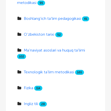
metodikasi
95
Boshlang‘ich ta’lim pedagogikasi
61
O‘zbekiston tarixi
52
Ma’naviyat asoslari va huquq ta’limi
102
Texnologik ta’lim metodikasi
165
Fizika
114
Ingliz tili
28