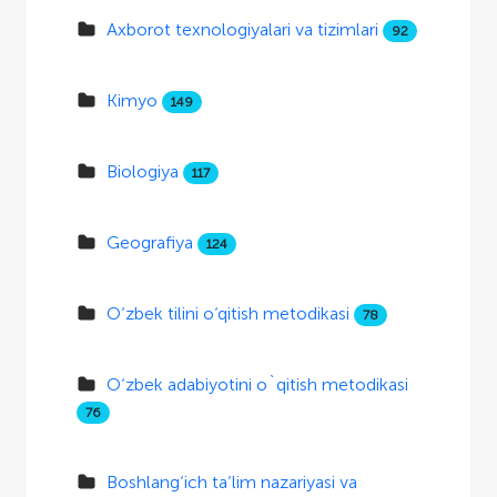
Axborot texnologiyalari va tizimlari
92
Kimyo
149
Biologiya
117
Geografiya
124
O‘zbek tilini o‘qitish metodikasi
78
O‘zbek adabiyotini o`qitish metodikasi
76
Boshlang‘ich ta’lim nazariyasi va