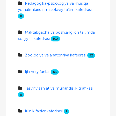
Pedagogika-psixologiya va musiqa
yo‘nalishlarida masofaviy ta’lim kafedrasi
0
Maktabgacha va boshlang‘ich ta’limda
xorijiy til kafedrasi
102
Zoologiya va anatomiya kafedrasi
52
Ijtimoiy fanlar
63
Tasviriy san’at va muhandislik grafikasi
0
Klinik fanlar kafedrasi
1