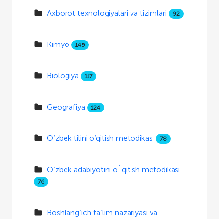
Axborot texnologiyalari va tizimlari
92
Kimyo
149
Biologiya
117
Geografiya
124
O‘zbek tilini o‘qitish metodikasi
78
O‘zbek adabiyotini o`qitish metodikasi
76
Boshlang‘ich ta’lim nazariyasi va