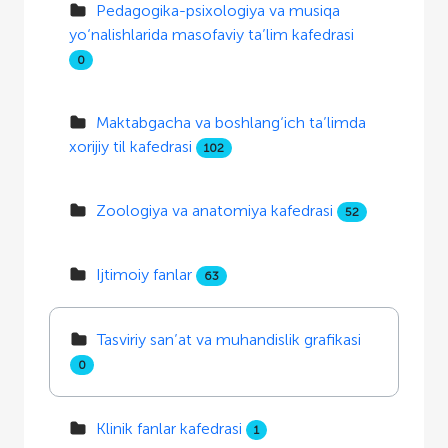
Pedagogika-psixologiya va musiqa
yo‘nalishlarida masofaviy ta’lim kafedrasi
0
Maktabgacha va boshlang‘ich ta’limda
xorijiy til kafedrasi
102
Zoologiya va anatomiya kafedrasi
52
Ijtimoiy fanlar
63
Tasviriy san’at va muhandislik grafikasi
0
Klinik fanlar kafedrasi
1