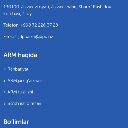
130100. Jizzax viloyati, Jizzax shahri, Sharof Rashidov
ko’chasi, 4-uy.
Telefon: +998 72 226 37 28
E-mail: jdpuarm@jdpu.uz
ARM haqida
Rahbariyat
ARM jamg’armasi
ARM tuzilishi
Bo’sh ish o’rinlari
Bo‘limlar