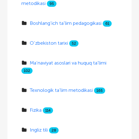
metodikasi
95
Boshlang‘ich ta’lim pedagogikasi
61
O‘zbekiston tarixi
52
Ma’naviyat asoslari va huquq ta’limi
102
Texnologik ta’lim metodikasi
165
Fizika
114
Ingliz tili
28