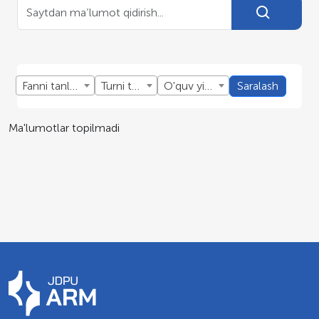
Fanni tanlang
Turni tanlang
O'quv yillini tanlang
Saralash
Ma'lumotlar topilmadi