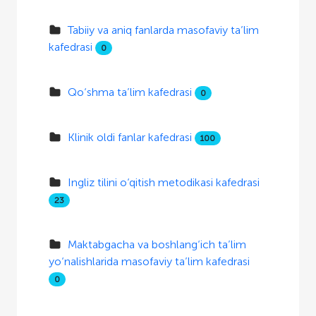
Tabiiy va aniq fanlarda masofaviy ta’lim
kafedrasi
0
Qo‘shma ta’lim kafedrasi
0
Klinik oldi fanlar kafedrasi
100
Ingliz tilini o‘qitish metodikasi kafedrasi
23
Maktabgacha va boshlang‘ich ta’lim
yo‘nalishlarida masofaviy ta’lim kafedrasi
0