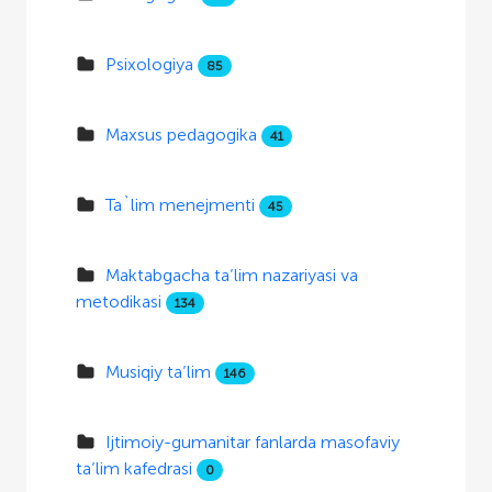
Psixologiya
85
Maxsus pedagogika
41
Ta`lim menejmenti
45
Maktabgacha ta’lim nazariyasi va
metodikasi
134
Musiqiy ta’lim
146
Ijtimoiy-gumanitar fanlarda masofaviy
ta’lim kafedrasi
0