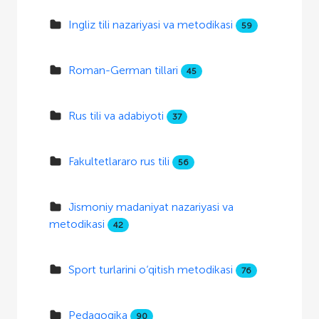
Ingliz tili nazariyasi va metodikasi
59
Roman-German tillari
45
Rus tili va adabiyoti
37
Fakultetlararo rus tili
56
Jismoniy madaniyat nazariyasi va
metodikasi
42
Sport turlarini o‘qitish metodikasi
76
Pedagogika
90