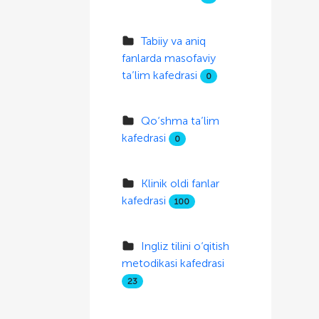
Tabiiy va aniq
fanlarda masofaviy
ta’lim kafedrasi
0
Qo‘shma ta’lim
kafedrasi
0
Klinik oldi fanlar
kafedrasi
100
Ingliz tilini o‘qitish
metodikasi kafedrasi
23