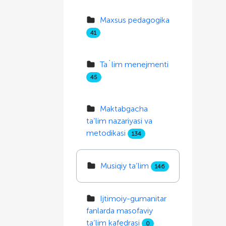
Maxsus pedagogika
41
Ta`lim menejmenti
45
Maktabgacha
ta’lim nazariyasi va
metodikasi
134
Musiqiy ta’lim
146
Ijtimoiy-gumanitar
fanlarda masofaviy
ta’lim kafedrasi
0