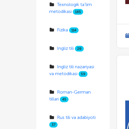
Texnologik ta’lim
metodikasi
165
Fizika
114
Ingliz tili
28
Ingliz tili nazariyasi
va metodikasi
59
Roman-German
tillari
45
Rus tili va adabiyoti
37