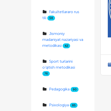
Fakultetlararo rus
tili
56
Jismoniy
madaniyat nazariyasi va
metodikasi
42
Sport turlarini
o‘qitish metodikasi
76
Pedagogika
90
Psixologiya
85