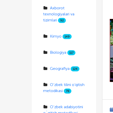
Axborot
texnologiyalari va
tizimlari
92
Kimyo
149
Biologiya
117
Geografiya
124
O‘zbek tilini o‘qitish
metodikasi
78
O‘zbek adabiyotini
o`qitish metodikasi