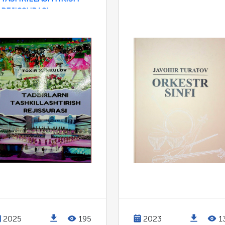
REJISSURASI
2025
195
2023
1