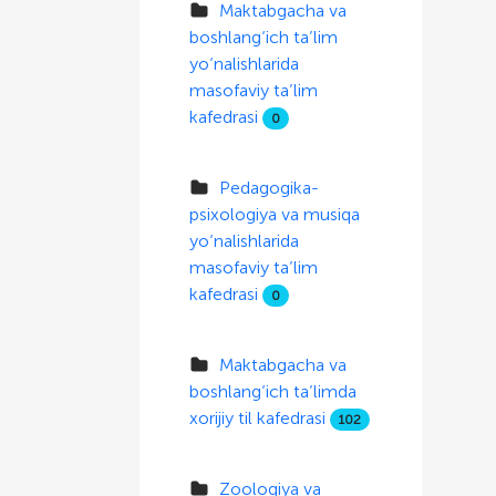
Maktabgacha va
boshlang‘ich ta’lim
yo‘nalishlarida
masofaviy ta’lim
kafedrasi
0
Pedagogika-
psixologiya va musiqa
yo‘nalishlarida
masofaviy ta’lim
kafedrasi
0
Maktabgacha va
boshlang‘ich ta’limda
xorijiy til kafedrasi
102
Zoologiya va