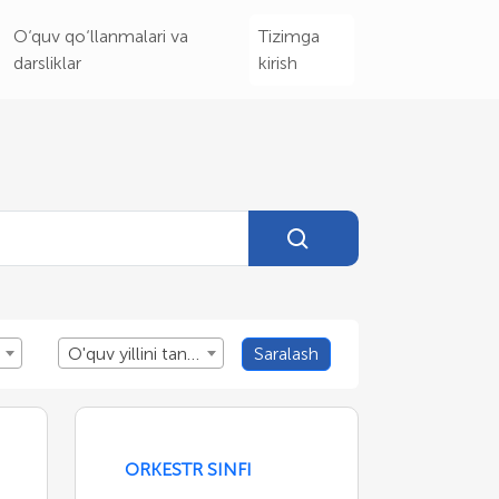
O‘quv qo‘llanmalari va
Tizimga
darsliklar
kirish
O'quv yillini tanlang
Saralash
ORKESTR SINFI