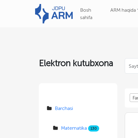
Bosh
ARM haqida
sahifa
Elektron kutubxona
Fa
Barchasi
Matematika
130