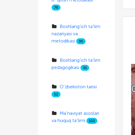
76
Boshlang‘ich ta’lim
nazariyasi va
metodikasi
95
Boshlang‘ich ta’lim
pedagogikasi
61
O‘zbekiston tarixi
52
Ma’naviyat asoslari
va huquq ta’limi
102