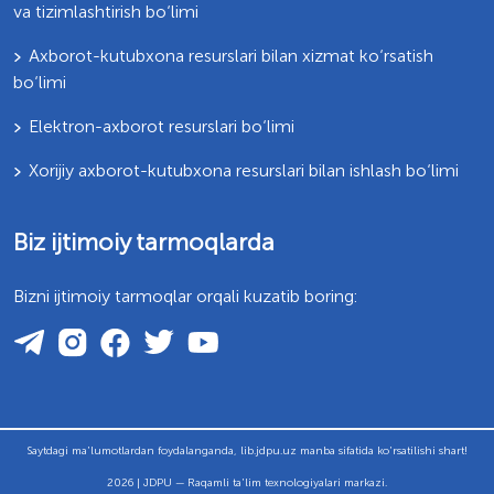
va tizimlashtirish bo‘limi
Axborot-kutubxona resurslari bilan xizmat ko‘rsatish
bo‘limi
Elektron-axborot resurslari bo‘limi
Xorijiy axborot-kutubxona resurslari bilan ishlash bo‘limi
Biz ijtimoiy tarmoqlarda
Bizni ijtimoiy tarmoqlar orqali kuzatib boring:
Saytdagi ma'lumotlardan foydalanganda, lib.jdpu.uz manba sifatida ko'rsatilishi shart!
2026 | JDPU — Raqamli ta'lim texnologiyalari markazi.