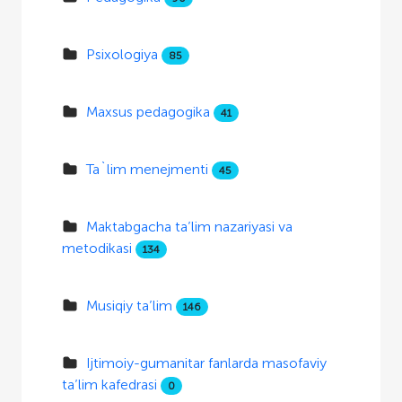
Psixologiya
85
Maxsus pedagogika
41
Ta`lim menejmenti
45
Maktabgacha ta’lim nazariyasi va
metodikasi
134
Musiqiy ta’lim
146
Ijtimoiy-gumanitar fanlarda masofaviy
ta’lim kafedrasi
0