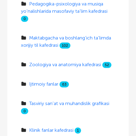
Pedagogika-psixologiya va musiqa
yo‘nalishlarida masofaviy ta’lim kafedrasi
0
Maktabgacha va boshlang‘ich ta’limda
xorijiy til kafedrasi
102
Zoologiya va anatomiya kafedrasi
52
Ijtimoiy fanlar
63
Tasviriy san’at va muhandislik grafikasi
0
Klinik fanlar kafedrasi
1