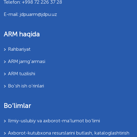
Telefon: +998 72 226 37 28
E-mail: jdpuarm@jdpu.uz
ARM haqida
Rahbariyat
ARM jamg’armasi
ARM tuzilishi
Bo’sh ish o’rinlari
Bo‘limlar
Ilmiy-uslubiy va axborot-ma’lumot bo‘limi
Axborot-kutubxona resurslarini butlash, kataloglashtirish