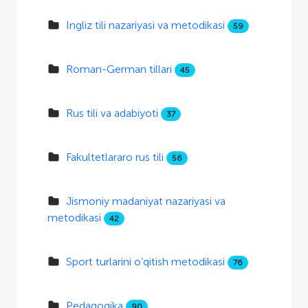
Ingliz tili nazariyasi va metodikasi
59
Roman-German tillari
45
Rus tili va adabiyoti
37
Fakultetlararo rus tili
56
Jismoniy madaniyat nazariyasi va
metodikasi
42
Sport turlarini o‘qitish metodikasi
76
Pedagogika
90