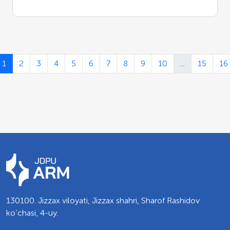
1
2
3
4
5
6
7
8
9
10
...
15
16
130100. Jizzax viloyati, Jizzax shahri, Sharof Rashidov
ko’chasi, 4-uy.