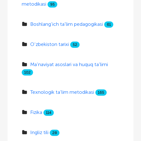
metodikasi
95
Boshlang‘ich ta’lim pedagogikasi
61
O‘zbekiston tarixi
52
Ma’naviyat asoslari va huquq ta’limi
102
Texnologik ta’lim metodikasi
165
Fizika
114
Ingliz tili
28