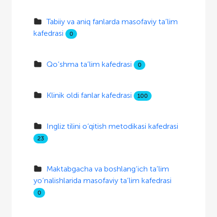
Tabiiy va aniq fanlarda masofaviy ta’lim
kafedrasi
0
Qo‘shma ta’lim kafedrasi
0
Klinik oldi fanlar kafedrasi
100
Ingliz tilini o‘qitish metodikasi kafedrasi
23
Maktabgacha va boshlang‘ich ta’lim
yo‘nalishlarida masofaviy ta’lim kafedrasi
0