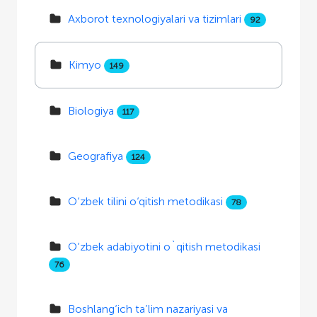
Axborot texnologiyalari va tizimlari
92
Kimyo
149
Biologiya
117
Geografiya
124
O‘zbek tilini o‘qitish metodikasi
78
O‘zbek adabiyotini o`qitish metodikasi
76
Boshlang‘ich ta’lim nazariyasi va