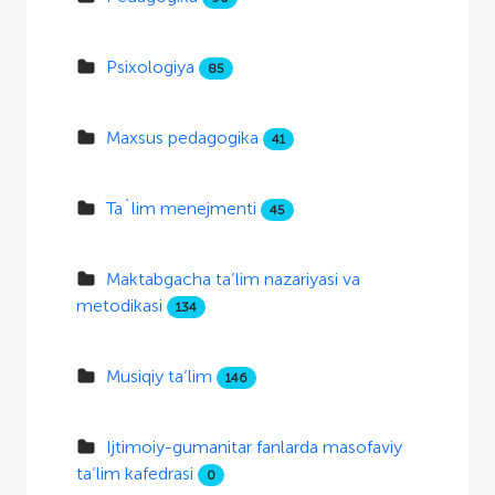
Psixologiya
85
Maxsus pedagogika
41
Ta`lim menejmenti
45
Maktabgacha ta’lim nazariyasi va
metodikasi
134
Musiqiy ta’lim
146
Ijtimoiy-gumanitar fanlarda masofaviy
ta’lim kafedrasi
0