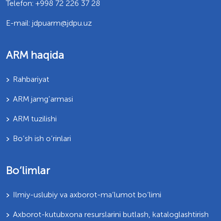
Telefon: +998 72 226 37 28
E-mail: jdpuarm@jdpu.uz
ARM haqida
Rahbariyat
ARM jamg’armasi
ARM tuzilishi
Bo’sh ish o’rinlari
Bo‘limlar
Ilmiy-uslubiy va axborot-ma’lumot bo‘limi
Axborot-kutubxona resurslarini butlash, kataloglashtirish