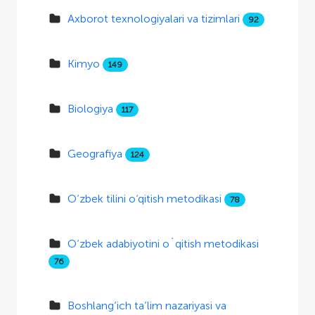
Axborot texnologiyalari va tizimlari
92
Kimyo
149
Biologiya
117
Geografiya
124
O‘zbek tilini o‘qitish metodikasi
78
O‘zbek adabiyotini o`qitish metodikasi
76
Boshlang‘ich ta’lim nazariyasi va