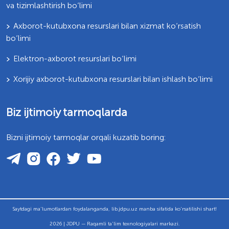
va tizimlashtirish bo‘limi
Axborot-kutubxona resurslari bilan xizmat ko‘rsatish
bo‘limi
Elektron-axborot resurslari bo‘limi
Xorijiy axborot-kutubxona resurslari bilan ishlash bo‘limi
Biz ijtimoiy tarmoqlarda
Bizni ijtimoiy tarmoqlar orqali kuzatib boring:
Saytdagi ma'lumotlardan foydalanganda, lib.jdpu.uz manba sifatida ko'rsatilishi shart!
2026 | JDPU — Raqamli ta'lim texnologiyalari markazi.