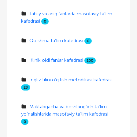
Tabiiy va aniq fanlarda masofaviy ta’lim
kafedrasi
0
Qo‘shma ta’lim kafedrasi
0
Klinik oldi fanlar kafedrasi
100
Ingliz tilini o‘qitish metodikasi kafedrasi
23
Maktabgacha va boshlang‘ich ta’lim
yo‘nalishlarida masofaviy ta’lim kafedrasi
0