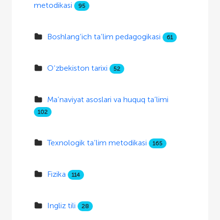
metodikasi
95
Boshlang‘ich ta’lim pedagogikasi
61
O‘zbekiston tarixi
52
Ma’naviyat asoslari va huquq ta’limi
102
Texnologik ta’lim metodikasi
165
Fizika
114
Ingliz tili
28