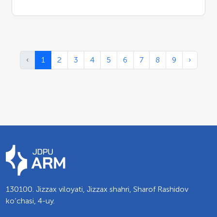
‹
1
2
3
4
5
6
7
8
9
›
130100. Jizzax viloyati, Jizzax shahri, Sharof Rashidov
ko’chasi, 4-uy.