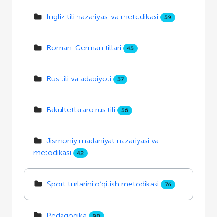
Ingliz tili nazariyasi va metodikasi
59
Roman-German tillari
45
Rus tili va adabiyoti
37
Fakultetlararo rus tili
56
Jismoniy madaniyat nazariyasi va
metodikasi
42
Sport turlarini o‘qitish metodikasi
76
Pedagogika
90