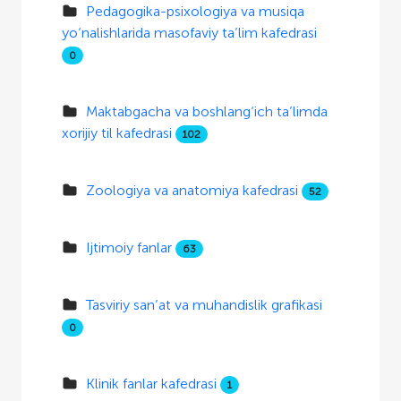
Pedagogika-psixologiya va musiqa
yo‘nalishlarida masofaviy ta’lim kafedrasi
0
Maktabgacha va boshlang‘ich ta’limda
xorijiy til kafedrasi
102
Zoologiya va anatomiya kafedrasi
52
Ijtimoiy fanlar
63
Tasviriy san’at va muhandislik grafikasi
0
Klinik fanlar kafedrasi
1