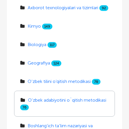
Axborot texnologiyalari va tizimlari
92
Kimyo
149
Biologiya
117
Geografiya
124
O‘zbek tilini o‘qitish metodikasi
78
O‘zbek adabiyotini o`qitish metodikasi
76
Boshlang‘ich ta’lim nazariyasi va