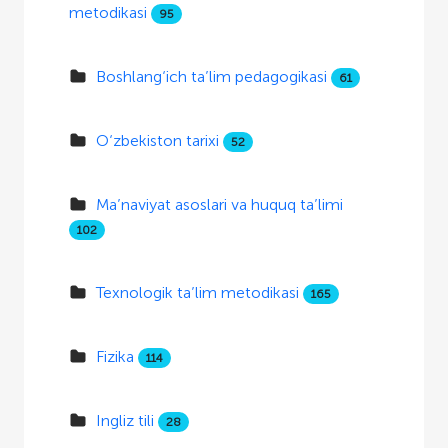
metodikasi
95
Boshlang‘ich ta’lim pedagogikasi
61
O‘zbekiston tarixi
52
Ma’naviyat asoslari va huquq ta’limi
102
Texnologik ta’lim metodikasi
165
Fizika
114
Ingliz tili
28