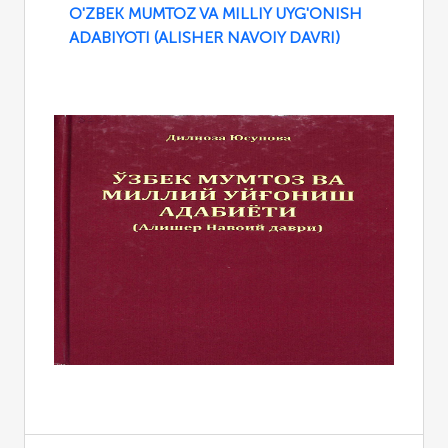
O'ZBEK MUMTOZ VA MILLIY UYG'ONISH
ADABIYOTI (ALISHER NAVOIY DAVRI)