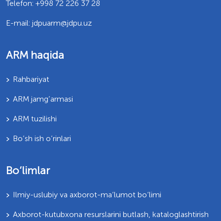
Telefon: +998 72 226 37 28
E-mail: jdpuarm@jdpu.uz
ARM haqida
Rahbariyat
ARM jamg’armasi
ARM tuzilishi
Bo’sh ish o’rinlari
Bo‘limlar
Ilmiy-uslubiy va axborot-ma’lumot bo‘limi
Axborot-kutubxona resurslarini butlash, kataloglashtirish