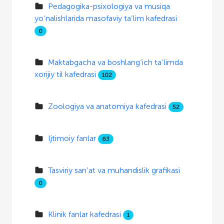
Pedagogika-psixologiya va musiqa
yo‘nalishlarida masofaviy ta’lim kafedrasi
0
Maktabgacha va boshlang‘ich ta’limda
xorijiy til kafedrasi
102
Zoologiya va anatomiya kafedrasi
52
Ijtimoiy fanlar
63
Tasviriy san’at va muhandislik grafikasi
0
Klinik fanlar kafedrasi
1