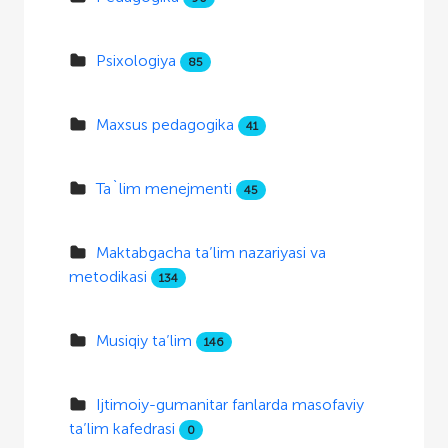
Psixologiya
85
Maxsus pedagogika
41
Ta`lim menejmenti
45
Maktabgacha ta’lim nazariyasi va
metodikasi
134
Musiqiy ta’lim
146
Ijtimoiy-gumanitar fanlarda masofaviy
ta’lim kafedrasi
0