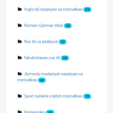
Ingliz tili nazariyasi va metodikasi
59
Roman-German tillari
45
Rus tili va adabiyoti
37
Fakultetlararo rus tili
56
Jismoniy madaniyat nazariyasi va
metodikasi
42
Sport turlarini o‘qitish metodikasi
76
Pedagogika
90