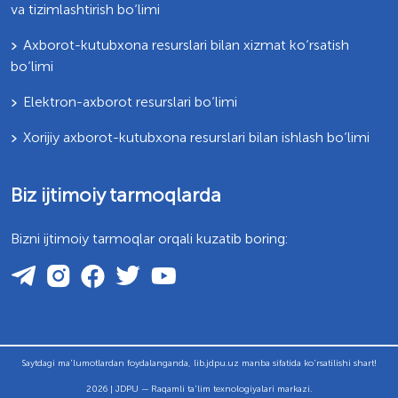
va tizimlashtirish bo‘limi
Axborot-kutubxona resurslari bilan xizmat ko‘rsatish
bo‘limi
Elektron-axborot resurslari bo‘limi
Xorijiy axborot-kutubxona resurslari bilan ishlash bo‘limi
Biz ijtimoiy tarmoqlarda
Bizni ijtimoiy tarmoqlar orqali kuzatib boring:
Saytdagi ma'lumotlardan foydalanganda, lib.jdpu.uz manba sifatida ko'rsatilishi shart!
2026 | JDPU — Raqamli ta'lim texnologiyalari markazi.