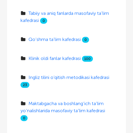
Tabiiy va aniq fanlarda masofaviy ta’lim
kafedrasi
0
Qo‘shma ta’lim kafedrasi
0
Klinik oldi fanlar kafedrasi
100
Ingliz tilini o‘qitish metodikasi kafedrasi
23
Maktabgacha va boshlang‘ich ta’lim
yo‘nalishlarida masofaviy ta’lim kafedrasi
0