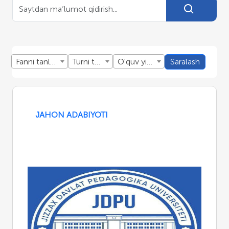
Fanni tanlang
Turni tanlang
O'quv yillini tanlang
Saralash
JAHON ADABIYOTI