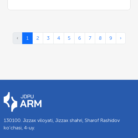
‹
1
2
3
4
5
6
7
8
9
›
130100. Jizzax viloyati, Jizzax shahri, Sharof Rashidov
ko’chasi, 4-uy.