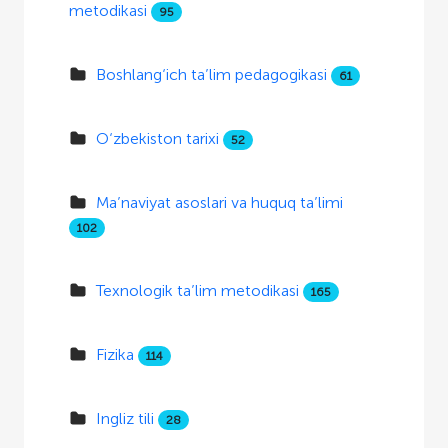
metodikasi
95
Boshlang‘ich ta’lim pedagogikasi
61
O‘zbekiston tarixi
52
Ma’naviyat asoslari va huquq ta’limi
102
Texnologik ta’lim metodikasi
165
Fizika
114
Ingliz tili
28