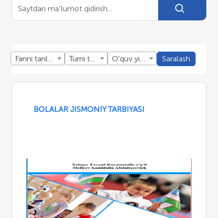
Fanni tanlang
Turni tanlang
O'quv yillini tanlang
Saralash
BOLALAR JISMONIY TARBIYASI