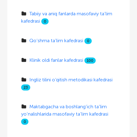
Tabiiy va aniq fanlarda masofaviy ta’lim
kafedrasi
0
Qo‘shma ta’lim kafedrasi
0
Klinik oldi fanlar kafedrasi
100
Ingliz tilini o‘qitish metodikasi kafedrasi
23
Maktabgacha va boshlang‘ich ta’lim
yo‘nalishlarida masofaviy ta’lim kafedrasi
0