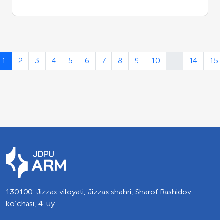
1
2
3
4
5
6
7
8
9
10
...
14
15
130100. Jizzax viloyati, Jizzax shahri, Sharof Rashidov
ko’chasi, 4-uy.