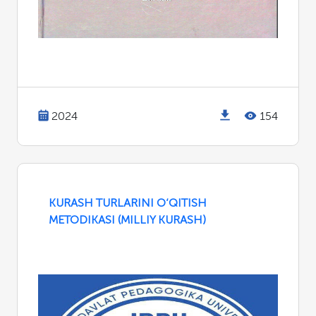
2024
154
KURASH TURLARINI O‘QITISH
METODIKASI (MILLIY KURАSH)