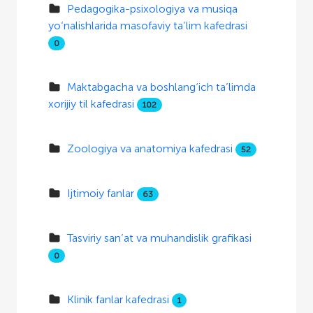
Pedagogika-psixologiya va musiqa
yo‘nalishlarida masofaviy ta’lim kafedrasi
0
Maktabgacha va boshlang‘ich ta’limda
xorijiy til kafedrasi
102
Zoologiya va anatomiya kafedrasi
52
Ijtimoiy fanlar
63
Tasviriy san’at va muhandislik grafikasi
0
Klinik fanlar kafedrasi
1