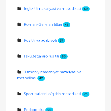
Ingliz tili nazariyasi va metodikasi
59
Roman-German tillari
45
Rus tili va adabiyoti
37
Fakultetlararo rus tili
56
Jismoniy madaniyat nazariyasi va
metodikasi
42
Sport turlarini o‘qitish metodikasi
76
Pedagogika
90