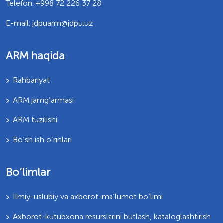
Telefon: +998 72 226 37 28
E-mail: jdpuarm@jdpu.uz
ARM haqida
Rahbariyat
ARM jamg’armasi
ARM tuzilishi
Bo’sh ish o’rinlari
Bo‘limlar
Ilmiy-uslubiy va axborot-ma’lumot bo‘limi
Axborot-kutubxona resurslarini butlash, kataloglashtirish