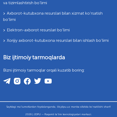
va tizimlashtirish bo‘limi
Axborot-kutubxona resurslari bilan xizmat ko‘rsatish
bo‘limi
Elektron-axborot resurslari bo‘limi
Xorijiy axborot-kutubxona resurslari bilan ishlash bo‘limi
Biz ijtimoiy tarmoqlarda
Bizni ijtimoiy tarmoqlar orqali kuzatib boring:
Saytdagi ma'lumotlardan foydalanganda, lib.jdpu.uz manba sifatida ko'rsatilishi shart!
2026 | JDPU — Raqamli ta'lim texnologiyalari markazi.