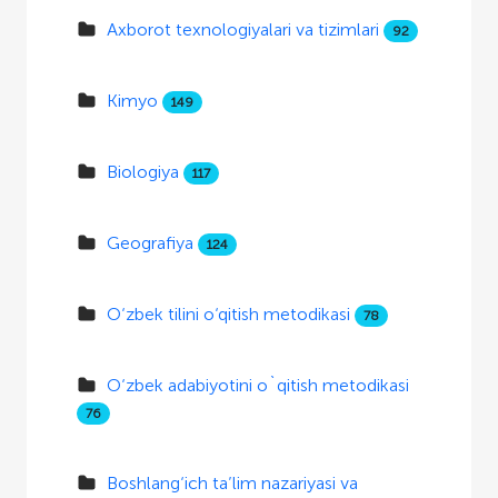
Axborot texnologiyalari va tizimlari
92
Kimyo
149
Biologiya
117
Geografiya
124
O‘zbek tilini o‘qitish metodikasi
78
O‘zbek adabiyotini o`qitish metodikasi
76
Boshlang‘ich ta’lim nazariyasi va