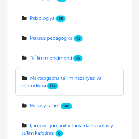
Psixologiya
85
Maxsus pedagogika
41
Ta`lim menejmenti
45
Maktabgacha ta’lim nazariyasi va
metodikasi
134
Musiqiy ta’lim
146
Ijtimoiy-gumanitar fanlarda masofaviy
ta’lim kafedrasi
0