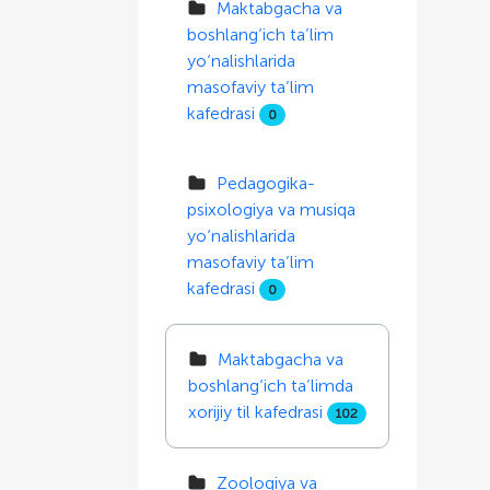
Maktabgacha va
boshlang‘ich ta’lim
yo‘nalishlarida
masofaviy ta’lim
kafedrasi
0
Pedagogika-
psixologiya va musiqa
yo‘nalishlarida
masofaviy ta’lim
kafedrasi
0
Maktabgacha va
boshlang‘ich ta’limda
xorijiy til kafedrasi
102
Zoologiya va