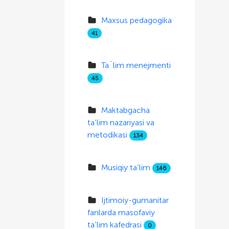
Maxsus pedagogika
41
Ta`lim menejmenti
45
Maktabgacha
ta’lim nazariyasi va
metodikasi
134
Musiqiy ta’lim
146
Ijtimoiy-gumanitar
fanlarda masofaviy
ta’lim kafedrasi
0