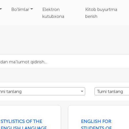
Bo'limlar
Elektron
Kitob buyurtma
kutubxona
berish
nni tanlang
Turni tanlang
STYLISTICS OF THE
ENGLISH FOR
ENGLISH LANGUAGE
STUDENTS OF