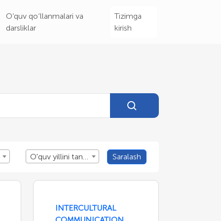
O‘quv qo‘llanmalari va
Tizimga
darsliklar
kirish
O'quv yillini tanlang
Saralash
INTERCULTURAL
COMMUNICATION