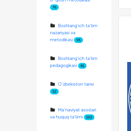
76
Boshlang‘ich ta’lim
nazariyasi va
metodikasi
95
Boshlang‘ich ta’lim
pedagogikasi
61
O‘zbekiston tarixi
52
Ma’naviyat asoslari
va huquq ta’limi
102