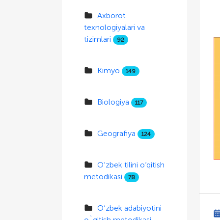
Axborot
texnologiyalari va
tizimlari
92
Kimyo
149
Biologiya
117
Geografiya
124
O‘zbek tilini o‘qitish
metodikasi
78
O‘zbek adabiyotini
o`qitish metodikasi