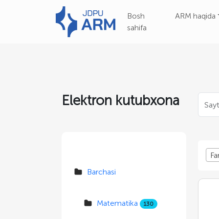
Bosh
ARM haqida
sahifa
Elektron kutubxona
Fa
Barchasi
Matematika
130