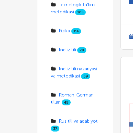
Texnologik ta’lim
metodikasi
165
Fizika
114
Ingliz tili
28
Ingliz tili nazariyasi
va metodikasi
59
Roman-German
tillari
45
Rus tili va adabiyoti
37