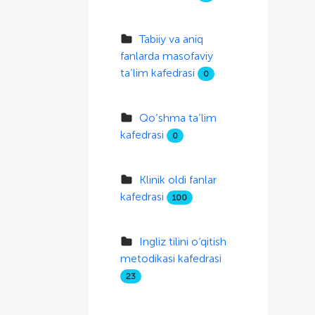
Tabiiy va aniq
fanlarda masofaviy
ta’lim kafedrasi
0
Qo‘shma ta’lim
kafedrasi
0
Klinik oldi fanlar
kafedrasi
100
Ingliz tilini o‘qitish
metodikasi kafedrasi
23