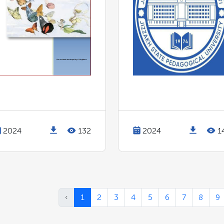
2024
132
2024
1
‹
1
2
3
4
5
6
7
8
9