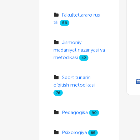
Fakultetlararo rus
tili
56
Jismoniy
madaniyat nazariyasi va
metodikasi
42
Sport turlarini
o‘qitish metodikasi
76
Pedagogika
90
Psixologiya
85