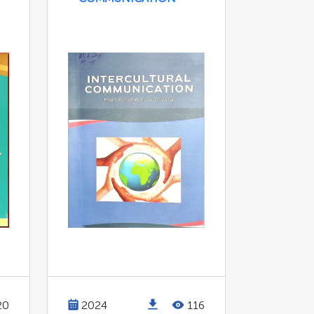
20
2024
116