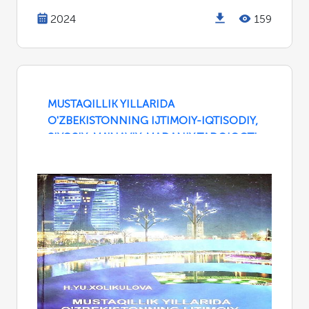
2024
159
MUSTAQILLIK YILLARIDA
O'ZBEKISTONNING IJTIMOIY-IQTISODIY,
SIYOSIY, MA'NAVIY-MADANIY TADQIQOTI.
O'ZBEKISTON VA JAHON HAMJAMIYATI