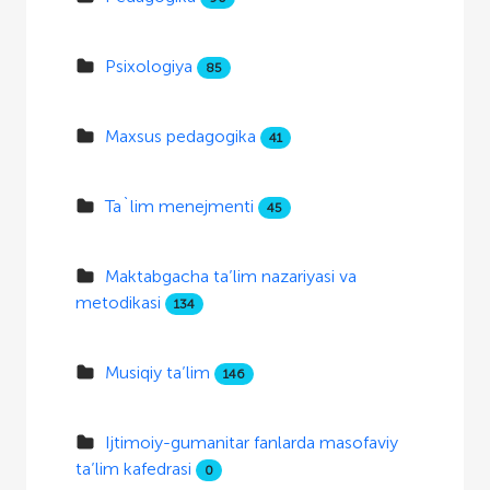
Psixologiya
85
Maxsus pedagogika
41
Ta`lim menejmenti
45
Maktabgacha ta’lim nazariyasi va
metodikasi
134
Musiqiy ta’lim
146
Ijtimoiy-gumanitar fanlarda masofaviy
ta’lim kafedrasi
0