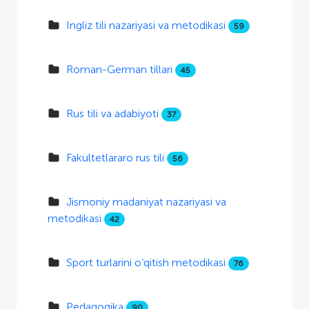
Ingliz tili nazariyasi va metodikasi
59
Roman-German tillari
45
Rus tili va adabiyoti
37
Fakultetlararo rus tili
56
Jismoniy madaniyat nazariyasi va
metodikasi
42
Sport turlarini o‘qitish metodikasi
76
Pedagogika
90