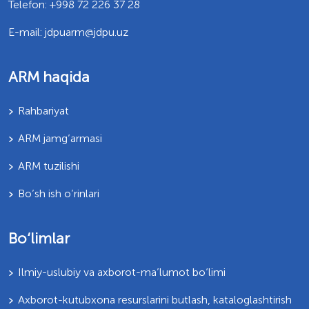
Telefon: +998 72 226 37 28
E-mail: jdpuarm@jdpu.uz
ARM haqida
Rahbariyat
ARM jamg’armasi
ARM tuzilishi
Bo’sh ish o’rinlari
Bo‘limlar
Ilmiy-uslubiy va axborot-ma’lumot bo‘limi
Axborot-kutubxona resurslarini butlash, kataloglashtirish