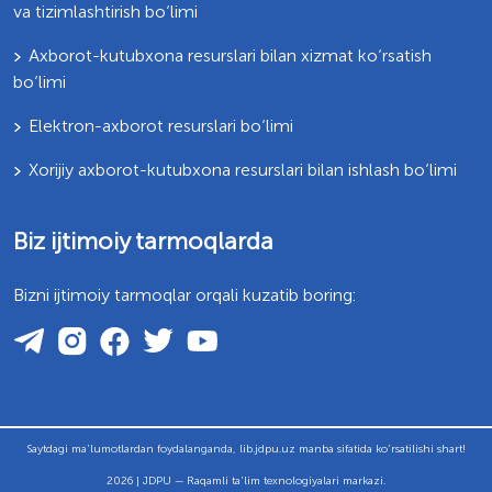
va tizimlashtirish bo‘limi
Axborot-kutubxona resurslari bilan xizmat ko‘rsatish
bo‘limi
Elektron-axborot resurslari bo‘limi
Xorijiy axborot-kutubxona resurslari bilan ishlash bo‘limi
Biz ijtimoiy tarmoqlarda
Bizni ijtimoiy tarmoqlar orqali kuzatib boring:
Saytdagi ma'lumotlardan foydalanganda, lib.jdpu.uz manba sifatida ko'rsatilishi shart!
2026 | JDPU — Raqamli ta'lim texnologiyalari markazi.