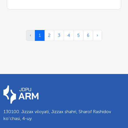
‹
1
2
3
4
5
6
›
130100. Jizzax viloyati, Jizzax shahri, Sharof Rashidov
ko’chasi, 4-uy.