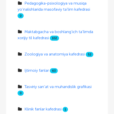
Pedagogika-psixologiya va musiqa
yo‘nalishlarida masofaviy ta’lim kafedrasi
0
Maktabgacha va boshlang‘ich ta’limda
xorijiy til kafedrasi
102
Zoologiya va anatomiya kafedrasi
52
Ijtimoiy fanlar
63
Tasviriy san’at va muhandislik grafikasi
0
Klinik fanlar kafedrasi
1