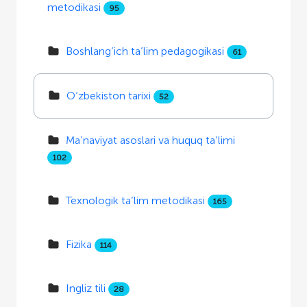
metodikasi
95
Boshlang‘ich ta’lim pedagogikasi
61
O‘zbekiston tarixi
52
Ma’naviyat asoslari va huquq ta’limi
102
Texnologik ta’lim metodikasi
165
Fizika
114
Ingliz tili
28