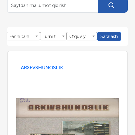
Fanni tanlang
Turni tanlang
O'quv yillini tanlang
Saralash
ARXEVSHUNOSLIK