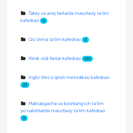
Tabiiy va aniq fanlarda masofaviy ta’lim
kafedrasi
0
Qo‘shma ta’lim kafedrasi
0
Klinik oldi fanlar kafedrasi
100
Ingliz tilini o‘qitish metodikasi kafedrasi
23
Maktabgacha va boshlang‘ich ta’lim
yo‘nalishlarida masofaviy ta’lim kafedrasi
0