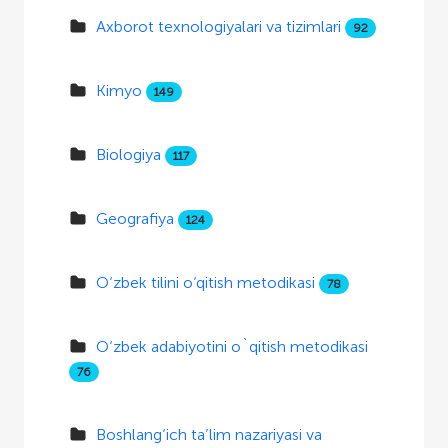
Axborot texnologiyalari va tizimlari
92
Kimyo
149
Biologiya
117
Geografiya
124
O‘zbek tilini o‘qitish metodikasi
78
O‘zbek adabiyotini o`qitish metodikasi
76
Boshlang‘ich ta’lim nazariyasi va