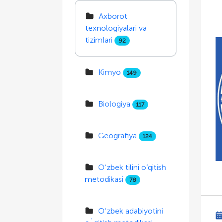
Axborot
texnologiyalari va
tizimlari
92
Kimyo
149
Biologiya
117
Geografiya
124
O‘zbek tilini o‘qitish
metodikasi
78
O‘zbek adabiyotini