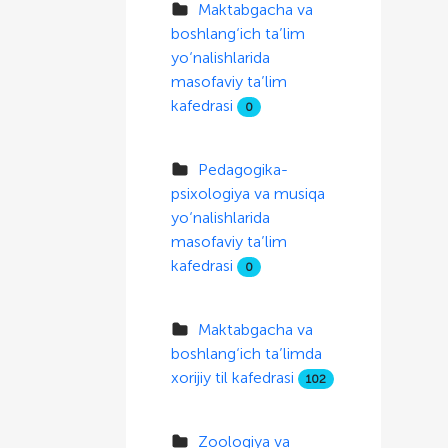
Maktabgacha va
boshlang‘ich ta’lim
yo‘nalishlarida
masofaviy ta’lim
kafedrasi
0
Pedagogika-
psixologiya va musiqa
yo‘nalishlarida
masofaviy ta’lim
kafedrasi
0
Maktabgacha va
boshlang‘ich ta’limda
xorijiy til kafedrasi
102
Zoologiya va