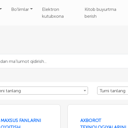
Bo'limlar
Elektron
Kitob buyurtma
kutubxona
berish
nni tanlang
Turni tanlang
MAXSUS FANLARNI
AXBOROT
O'QITISH
TEXNOLOGIYALARINI