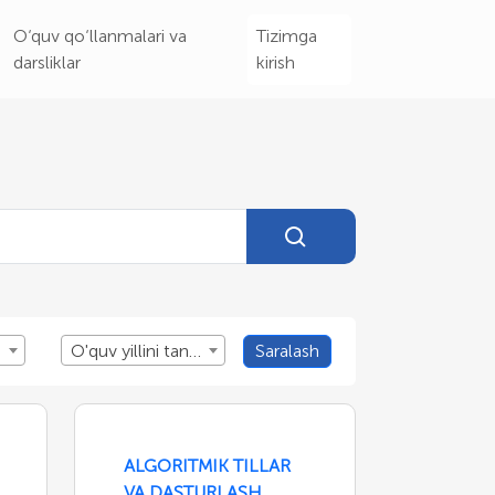
O‘quv qo‘llanmalari va
Tizimga
darsliklar
kirish
O'quv yillini tanlang
Saralash
ALGORITMIK TILLAR
VA DASTURLASH