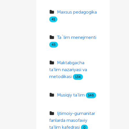
Maxsus pedagogika
41
Ta`lim menejmenti
45
Maktabgacha
ta’lim nazariyasi va
metodikasi
134
Musiqiy ta’lim
146
Ijtimoiy-gumanitar
fanlarda masofaviy
ta’lim kafedrasi
0