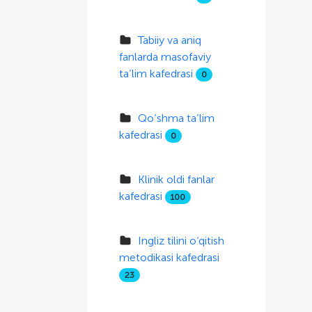
Tabiiy va aniq
fanlarda masofaviy
ta’lim kafedrasi
0
Qo‘shma ta’lim
kafedrasi
0
Klinik oldi fanlar
kafedrasi
100
Ingliz tilini o‘qitish
metodikasi kafedrasi
23