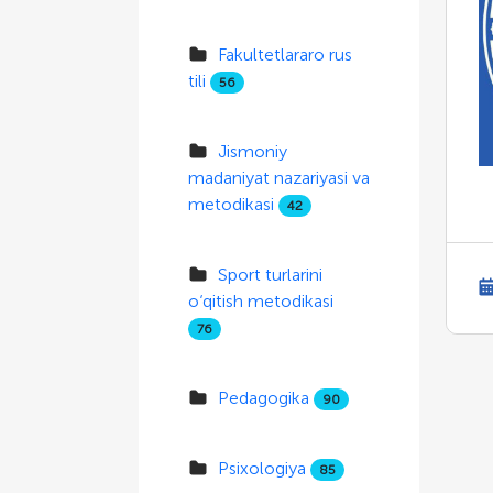
Fakultetlararo rus
tili
56
Jismoniy
madaniyat nazariyasi va
metodikasi
42
Sport turlarini
o‘qitish metodikasi
76
Pedagogika
90
Psixologiya
85