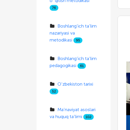
o`qitish metodikasi
76
Boshlang‘ich ta’lim
nazariyasi va
metodikasi
95
Boshlang‘ich ta’lim
pedagogikasi
61
O‘zbekiston tarixi
52
Ma’naviyat asoslari
va huquq ta’limi
102