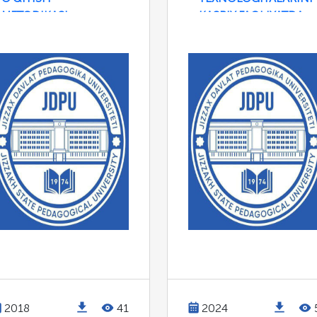
METODIKASI
KASBIY FAOLIYATDA
QO'LLASH
2018
41
2024