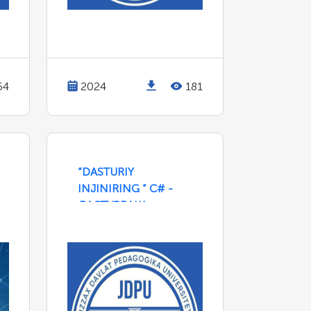
64
2024
181
“DASTURIY
INJINIRING ” C# -
ДАСТУРЛАШ
АСОСЛАРИ