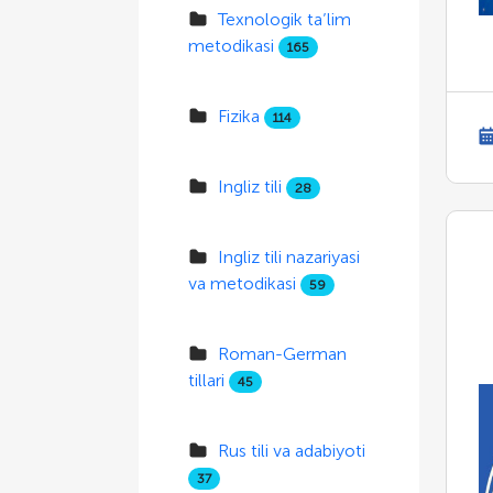
Texnologik ta’lim
metodikasi
165
Fizika
114
Ingliz tili
28
Ingliz tili nazariyasi
va metodikasi
59
Roman-German
tillari
45
Rus tili va adabiyoti
37