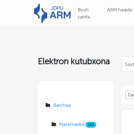
Bosh
ARM haqida
sahifa
Elektron kutubxona
Fa
Barchasi
Matematika
130