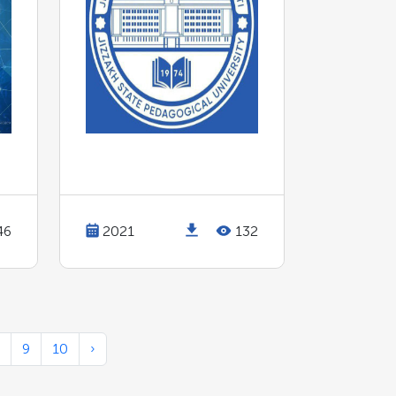
46
2021
132
9
10
›