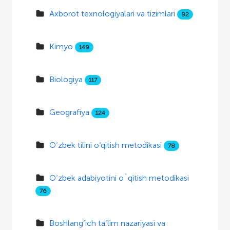
Axborot texnologiyalari va tizimlari
92
Kimyo
149
Biologiya
117
Geografiya
124
O‘zbek tilini o‘qitish metodikasi
78
O‘zbek adabiyotini o`qitish metodikasi
76
Boshlang‘ich ta’lim nazariyasi va