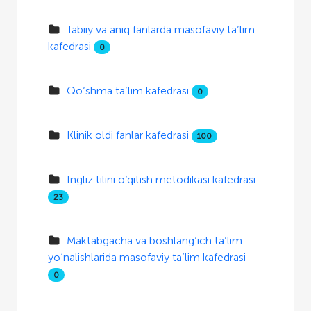
Tabiiy va aniq fanlarda masofaviy ta’lim
kafedrasi
0
Qo‘shma ta’lim kafedrasi
0
Klinik oldi fanlar kafedrasi
100
Ingliz tilini o‘qitish metodikasi kafedrasi
23
Maktabgacha va boshlang‘ich ta’lim
yo‘nalishlarida masofaviy ta’lim kafedrasi
0