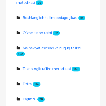
metodikasi
95
Boshlang‘ich ta’lim pedagogikasi
61
O‘zbekiston tarixi
52
Ma’naviyat asoslari va huquq ta’limi
102
Texnologik ta’lim metodikasi
165
Fizika
114
Ingliz tili
28