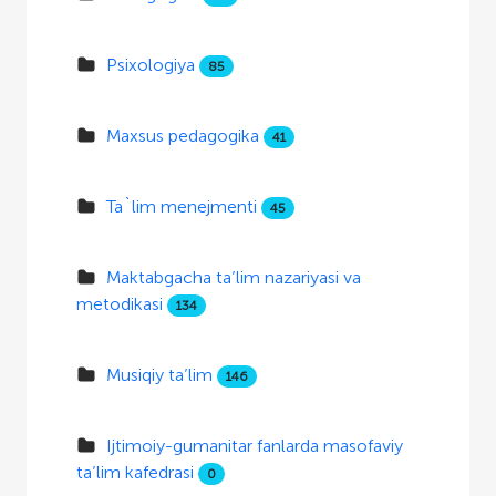
Psixologiya
85
Maxsus pedagogika
41
Ta`lim menejmenti
45
Maktabgacha ta’lim nazariyasi va
metodikasi
134
Musiqiy ta’lim
146
Ijtimoiy-gumanitar fanlarda masofaviy
ta’lim kafedrasi
0