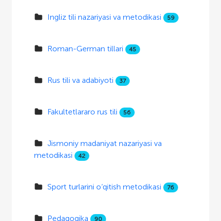
Ingliz tili nazariyasi va metodikasi
59
Roman-German tillari
45
Rus tili va adabiyoti
37
Fakultetlararo rus tili
56
Jismoniy madaniyat nazariyasi va
metodikasi
42
Sport turlarini o‘qitish metodikasi
76
Pedagogika
90