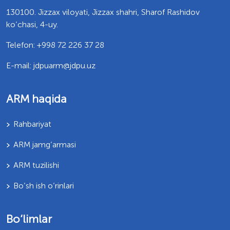
130100. Jizzax viloyati, Jizzax shahri, Sharof Rashidov
ko’chasi, 4-uy.
Telefon: +998 72 226 37 28
E-mail: jdpuarm@jdpu.uz
ARM haqida
Rahbariyat
ARM jamg’armasi
ARM tuzilishi
Bo’sh ish o’rinlari
Bo‘limlar