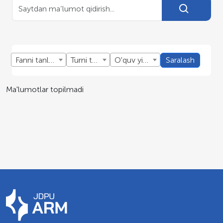
Fanni tanlang
Turni tanlang
O'quv yillini tanlang
Saralash
Ma'lumotlar topilmadi