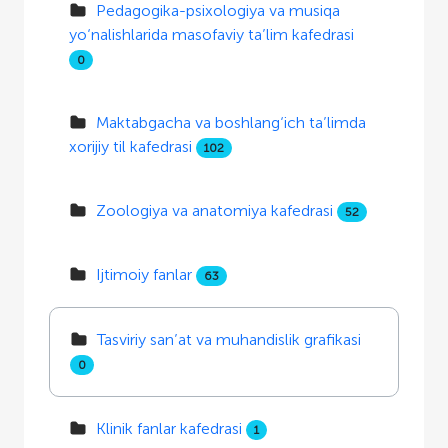
Pedagogika-psixologiya va musiqa
yo‘nalishlarida masofaviy ta’lim kafedrasi
0
Maktabgacha va boshlang‘ich ta’limda
xorijiy til kafedrasi
102
Zoologiya va anatomiya kafedrasi
52
Ijtimoiy fanlar
63
Tasviriy san’at va muhandislik grafikasi
0
Klinik fanlar kafedrasi
1