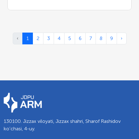
‹
1
2
3
4
5
6
7
8
9
›
130100. Jizzax viloyati, Jizzax shahri, Sharof Rashidov
ko’chasi, 4-uy.