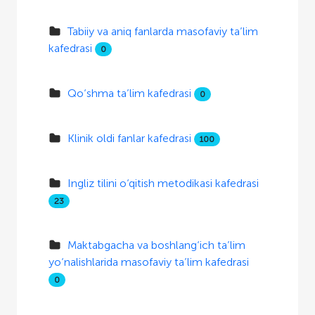
Tabiiy va aniq fanlarda masofaviy ta’lim
kafedrasi
0
Qo‘shma ta’lim kafedrasi
0
Klinik oldi fanlar kafedrasi
100
Ingliz tilini o‘qitish metodikasi kafedrasi
23
Maktabgacha va boshlang‘ich ta’lim
yo‘nalishlarida masofaviy ta’lim kafedrasi
0