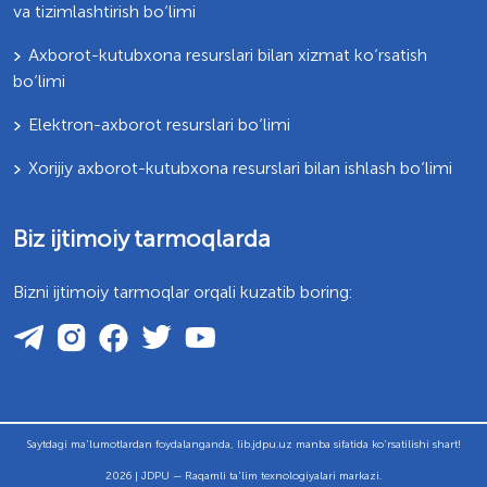
va tizimlashtirish bo‘limi
Axborot-kutubxona resurslari bilan xizmat ko‘rsatish
bo‘limi
Elektron-axborot resurslari bo‘limi
Xorijiy axborot-kutubxona resurslari bilan ishlash bo‘limi
Biz ijtimoiy tarmoqlarda
Bizni ijtimoiy tarmoqlar orqali kuzatib boring:
Saytdagi ma'lumotlardan foydalanganda, lib.jdpu.uz manba sifatida ko'rsatilishi shart!
2026 | JDPU — Raqamli ta'lim texnologiyalari markazi.