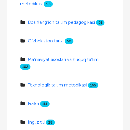
metodikasi
95
Boshlang‘ich ta’lim pedagogikasi
61
O‘zbekiston tarixi
52
Ma’naviyat asoslari va huquq ta’limi
102
Texnologik ta’lim metodikasi
165
Fizika
114
Ingliz tili
28