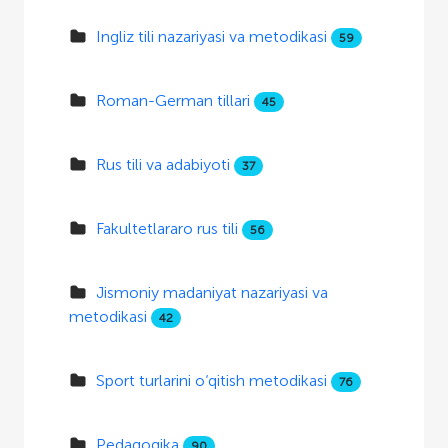
Ingliz tili nazariyasi va metodikasi
59
Roman-German tillari
45
Rus tili va adabiyoti
37
Fakultetlararo rus tili
56
Jismoniy madaniyat nazariyasi va
metodikasi
42
Sport turlarini o‘qitish metodikasi
76
Pedagogika
90