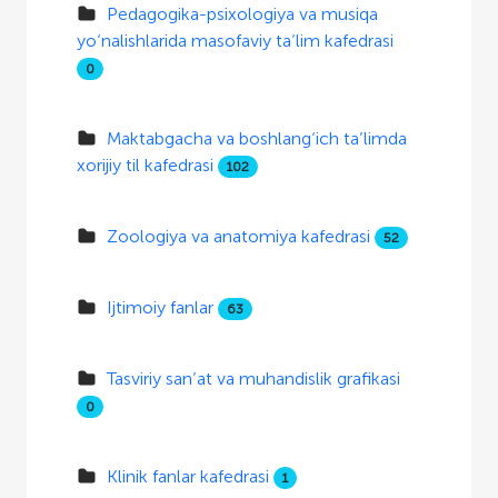
Pedagogika-psixologiya va musiqa
yo‘nalishlarida masofaviy ta’lim kafedrasi
0
Maktabgacha va boshlang‘ich ta’limda
xorijiy til kafedrasi
102
Zoologiya va anatomiya kafedrasi
52
Ijtimoiy fanlar
63
Tasviriy san’at va muhandislik grafikasi
0
Klinik fanlar kafedrasi
1