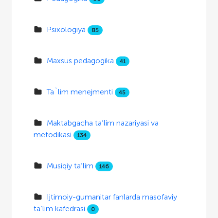
Psixologiya
85
Maxsus pedagogika
41
Ta`lim menejmenti
45
Maktabgacha ta’lim nazariyasi va
metodikasi
134
Musiqiy ta’lim
146
Ijtimoiy-gumanitar fanlarda masofaviy
ta’lim kafedrasi
0