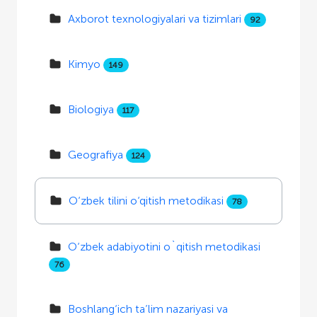
Axborot texnologiyalari va tizimlari
92
Kimyo
149
Biologiya
117
Geografiya
124
O‘zbek tilini o‘qitish metodikasi
78
O‘zbek adabiyotini o`qitish metodikasi
76
Boshlang‘ich ta’lim nazariyasi va