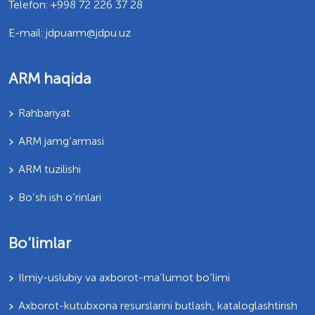
Telefon: +998 72 226 37 28
E-mail: jdpuarm@jdpu.uz
ARM haqida
Rahbariyat
ARM jamg’armasi
ARM tuzilishi
Bo’sh ish o’rinlari
Bo‘limlar
Ilmiy-uslubiy va axborot-ma’lumot bo‘limi
Axborot-kutubxona resurslarini butlash, kataloglashtirish