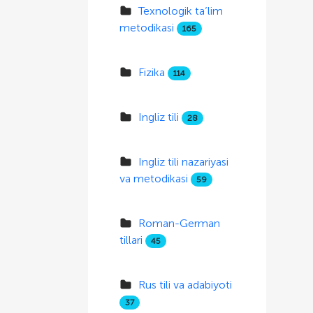
Texnologik ta’lim
metodikasi
165
Fizika
114
Ingliz tili
28
Ingliz tili nazariyasi
va metodikasi
59
Roman-German
tillari
45
Rus tili va adabiyoti
37