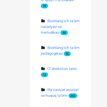
76
Boshlang‘ich ta’lim
nazariyasi va
metodikasi
95
Boshlang‘ich ta’lim
pedagogikasi
61
O‘zbekiston tarixi
52
Ma’naviyat asoslari
va huquq ta’limi
102