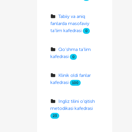
Tabiiy va aniq
fanlarda masofaviy
ta’lim kafedrasi
0
Qo‘shma ta’lim
kafedrasi
0
Klinik oldi fanlar
kafedrasi
100
Ingliz tilini o‘qitish
metodikasi kafedrasi
23