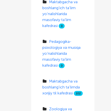
Maktabgacha va
boshlang‘ich ta’lim
yo‘nalishlarida
masofaviy ta’lim
kafedrasi
0
Pedagogika-
psixologiya va musiqa
yo‘nalishlarida
masofaviy ta’lim
kafedrasi
0
Maktabgacha va
boshlang‘ich ta’limda
xorijiy til kafedrasi
102
Zoologiya va