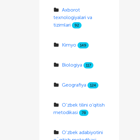
Axborot
texnologiyalari va
tizimlari
92
Kimyo
149
Biologiya
117
Geografiya
124
O‘zbek tilini o‘qitish
metodikasi
78
O‘zbek adabiyotini
o`qitish metodikasi