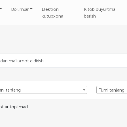
Bo'limlar
Elektron
Kitob buyurtma
kutubxona
berish
nni tanlang
Turni tanlang
tlar topilmadi