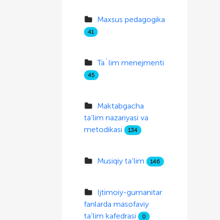
Maxsus pedagogika
41
Ta`lim menejmenti
45
Maktabgacha
ta’lim nazariyasi va
metodikasi
134
Musiqiy ta’lim
146
Ijtimoiy-gumanitar
fanlarda masofaviy
ta’lim kafedrasi
0