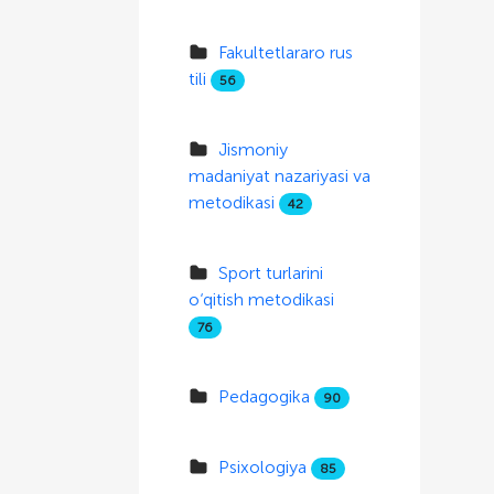
Fakultetlararo rus
tili
56
Jismoniy
madaniyat nazariyasi va
metodikasi
42
Sport turlarini
o‘qitish metodikasi
76
Pedagogika
90
Psixologiya
85