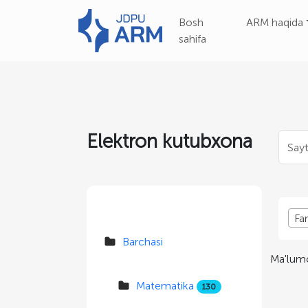
Bosh
ARM haqida
sahifa
Elektron kutubxona
Fa
Barchasi
Ma'lumo
Matematika
130