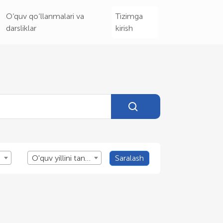
O‘quv qo‘llanmalari va
Tizimga
darsliklar
kirish
O'quv yillini tanlang
Saralash