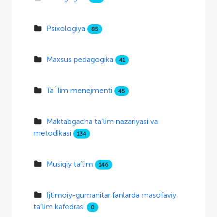
Psixologiya
85
Maxsus pedagogika
41
Ta`lim menejmenti
45
Maktabgacha ta’lim nazariyasi va
metodikasi
134
Musiqiy ta’lim
146
Ijtimoiy-gumanitar fanlarda masofaviy
ta’lim kafedrasi
0