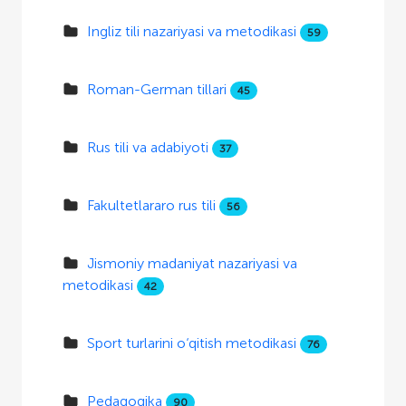
Ingliz tili nazariyasi va metodikasi
59
Roman-German tillari
45
Rus tili va adabiyoti
37
Fakultetlararo rus tili
56
Jismoniy madaniyat nazariyasi va
metodikasi
42
Sport turlarini o‘qitish metodikasi
76
Pedagogika
90