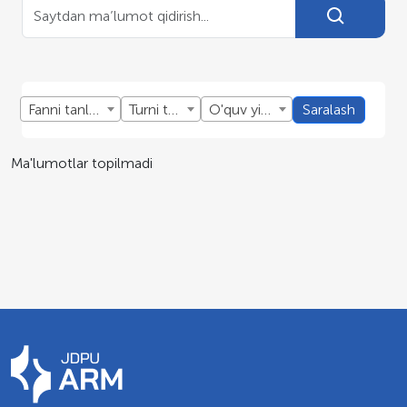
Fanni tanlang
Turni tanlang
O'quv yillini tanlang
Saralash
Ma'lumotlar topilmadi