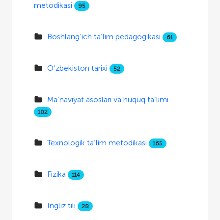
metodikasi
95
Boshlang‘ich ta’lim pedagogikasi
61
O‘zbekiston tarixi
52
Ma’naviyat asoslari va huquq ta’limi
102
Texnologik ta’lim metodikasi
165
Fizika
114
Ingliz tili
28