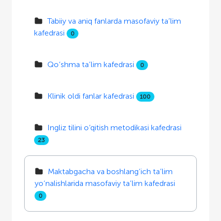
Tabiiy va aniq fanlarda masofaviy ta’lim
kafedrasi
0
Qo‘shma ta’lim kafedrasi
0
Klinik oldi fanlar kafedrasi
100
Ingliz tilini o‘qitish metodikasi kafedrasi
23
Maktabgacha va boshlang‘ich ta’lim
yo‘nalishlarida masofaviy ta’lim kafedrasi
0