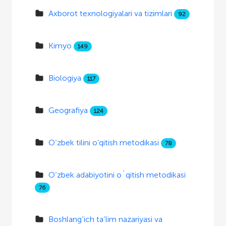
Axborot texnologiyalari va tizimlari
92
Kimyo
149
Biologiya
117
Geografiya
124
O‘zbek tilini o‘qitish metodikasi
78
O‘zbek adabiyotini o`qitish metodikasi
76
Boshlang‘ich ta’lim nazariyasi va