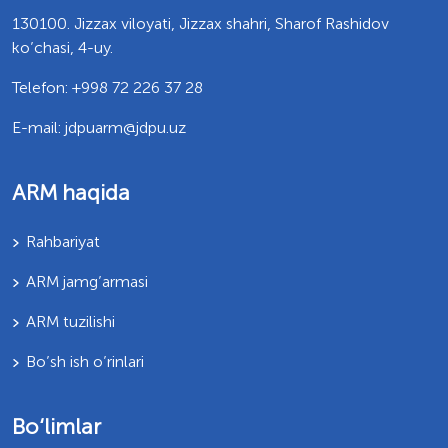
130100. Jizzax viloyati, Jizzax shahri, Sharof Rashidov
ko’chasi, 4-uy.
Telefon: +998 72 226 37 28
E-mail: jdpuarm@jdpu.uz
ARM haqida
Rahbariyat
ARM jamg’armasi
ARM tuzilishi
Bo’sh ish o’rinlari
Bo‘limlar