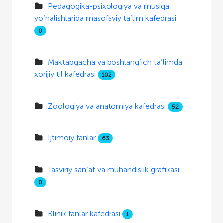
Pedagogika-psixologiya va musiqa
yo‘nalishlarida masofaviy ta’lim kafedrasi
0
Maktabgacha va boshlang‘ich ta’limda
xorijiy til kafedrasi
102
Zoologiya va anatomiya kafedrasi
52
Ijtimoiy fanlar
63
Tasviriy san’at va muhandislik grafikasi
0
Klinik fanlar kafedrasi
1