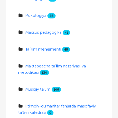
Psixologiya
85
Maxsus pedagogika
41
Ta`lim menejmenti
45
Maktabgacha ta’lim nazariyasi va
metodikasi
134
Musiqiy ta’lim
146
Ijtimoiy-gumanitar fanlarda masofaviy
ta’lim kafedrasi
0