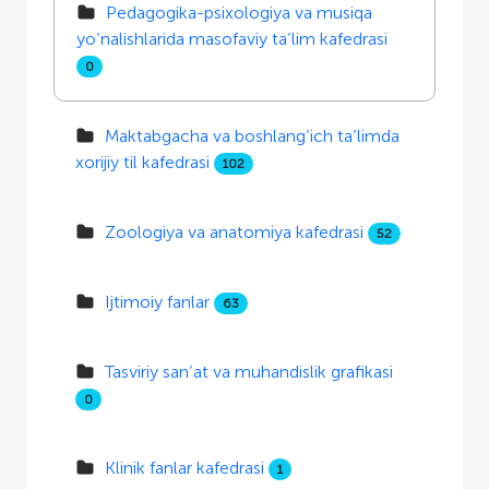
Pedagogika-psixologiya va musiqa
yo‘nalishlarida masofaviy ta’lim kafedrasi
0
Maktabgacha va boshlang‘ich ta’limda
xorijiy til kafedrasi
102
Zoologiya va anatomiya kafedrasi
52
Ijtimoiy fanlar
63
Tasviriy san’at va muhandislik grafikasi
0
Klinik fanlar kafedrasi
1