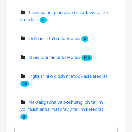
Tabiiy va aniq fanlarda masofaviy ta’lim
kafedrasi
0
Qo‘shma ta’lim kafedrasi
0
Klinik oldi fanlar kafedrasi
100
Ingliz tilini o‘qitish metodikasi kafedrasi
23
Maktabgacha va boshlang‘ich ta’lim
yo‘nalishlarida masofaviy ta’lim kafedrasi
0