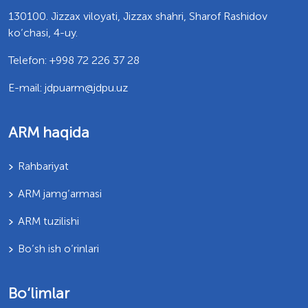
130100. Jizzax viloyati, Jizzax shahri, Sharof Rashidov
ko’chasi, 4-uy.
Telefon: +998 72 226 37 28
E-mail: jdpuarm@jdpu.uz
ARM haqida
Rahbariyat
ARM jamg’armasi
ARM tuzilishi
Bo’sh ish o’rinlari
Bo‘limlar