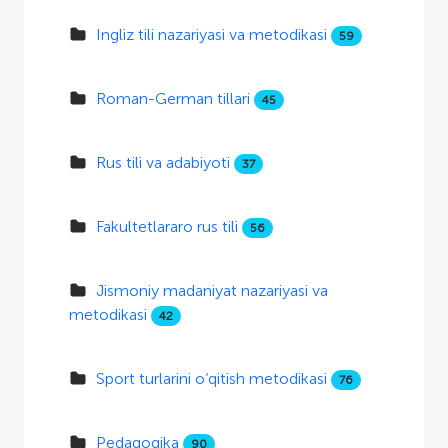
Ingliz tili nazariyasi va metodikasi
59
Roman-German tillari
45
Rus tili va adabiyoti
37
Fakultetlararo rus tili
56
Jismoniy madaniyat nazariyasi va
metodikasi
42
Sport turlarini o‘qitish metodikasi
76
Pedagogika
90