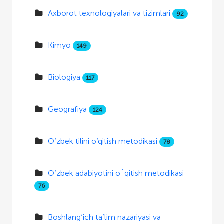
Axborot texnologiyalari va tizimlari
92
Kimyo
149
Biologiya
117
Geografiya
124
O‘zbek tilini o‘qitish metodikasi
78
O‘zbek adabiyotini o`qitish metodikasi
76
Boshlang‘ich ta’lim nazariyasi va