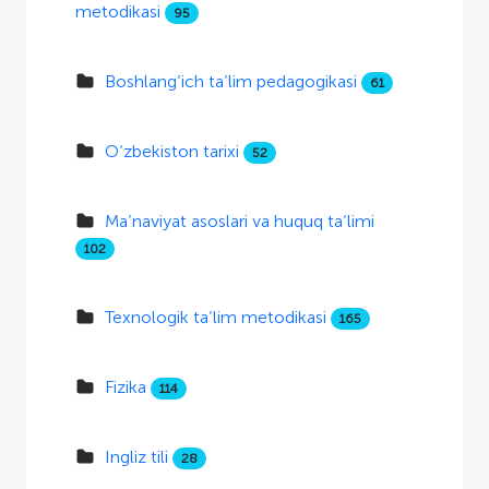
metodikasi
95
Boshlang‘ich ta’lim pedagogikasi
61
O‘zbekiston tarixi
52
Ma’naviyat asoslari va huquq ta’limi
102
Texnologik ta’lim metodikasi
165
Fizika
114
Ingliz tili
28