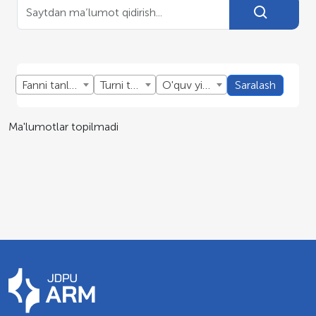
Fanni tanlang
Turni tanlang
O'quv yillini tanlang
Saralash
Ma'lumotlar topilmadi