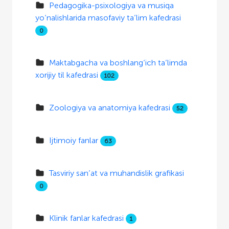
Pedagogika-psixologiya va musiqa
yo‘nalishlarida masofaviy ta’lim kafedrasi
0
Maktabgacha va boshlang‘ich ta’limda
xorijiy til kafedrasi
102
Zoologiya va anatomiya kafedrasi
52
Ijtimoiy fanlar
63
Tasviriy san’at va muhandislik grafikasi
0
Klinik fanlar kafedrasi
1