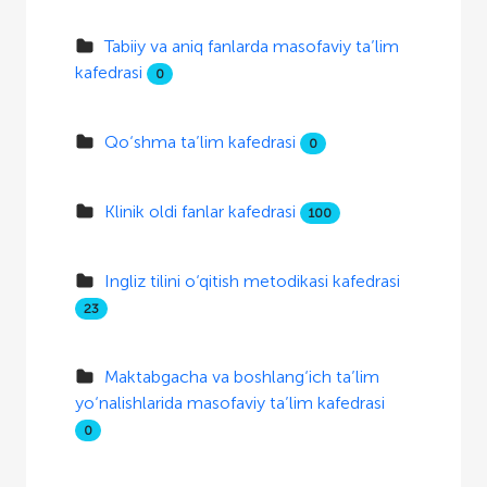
Tabiiy va aniq fanlarda masofaviy ta’lim
kafedrasi
0
Qo‘shma ta’lim kafedrasi
0
Klinik oldi fanlar kafedrasi
100
Ingliz tilini o‘qitish metodikasi kafedrasi
23
Maktabgacha va boshlang‘ich ta’lim
yo‘nalishlarida masofaviy ta’lim kafedrasi
0