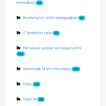
metodikasi
95
Boshlang‘ich ta’lim pedagogikasi
61
O‘zbekiston tarixi
52
Ma’naviyat asoslari va huquq ta’limi
102
Texnologik ta’lim metodikasi
165
Fizika
114
Ingliz tili
28