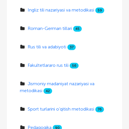
Ingliz tili nazariyasi va metodikasi
59
Roman-German tillari
45
Rus tili va adabiyoti
37
Fakultetlararo rus tili
56
Jismoniy madaniyat nazariyasi va
metodikasi
42
Sport turlarini o‘qitish metodikasi
76
Pedagogika
90