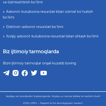
va tizimlashtirish bo‘limi
Axborot-kutubxona resurslari bilan xizmat ko‘rsatish
bo‘limi
Elektron-axborot resurslari bo‘limi
Xorijiy axborot-kutubxona resurslari bilan ishlash bo‘limi
Biz ijtimoiy tarmoqlarda
Bizni ijtimoiy tarmoqlar orqali kuzatib boring:
Saytdagi ma'lumotlardan foydalanganda, lib.jdpu.uz manba sifatida ko'rsatilishi shart!
2026 | JDPU — Raqamli ta'lim texnologiyalari markazi.