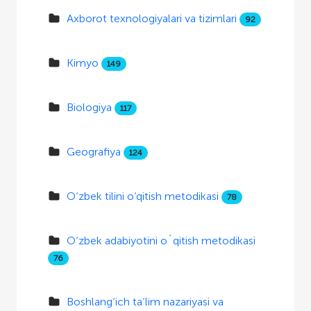
Axborot texnologiyalari va tizimlari
92
Kimyo
149
Biologiya
117
Geografiya
124
O‘zbek tilini o‘qitish metodikasi
78
O‘zbek adabiyotini o`qitish metodikasi
76
Boshlang‘ich ta’lim nazariyasi va