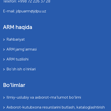
Telefon: +998 72 226 37 28
E-mail: jdpuarm@jdpu.uz
ARM haqida
Rahbariyat
ARM jamg’armasi
ARM tuzilishi
Bo’sh ish o’rinlari
Bo‘limlar
Ilmiy-uslubiy va axborot-ma’lumot bo‘limi
Axborot-kutubxona resurslarini butlash, kataloglashtirish