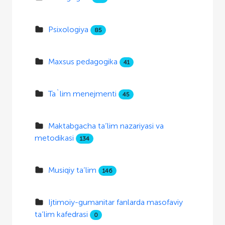
Psixologiya
85
Maxsus pedagogika
41
Ta`lim menejmenti
45
Maktabgacha ta’lim nazariyasi va
metodikasi
134
Musiqiy ta’lim
146
Ijtimoiy-gumanitar fanlarda masofaviy
ta’lim kafedrasi
0