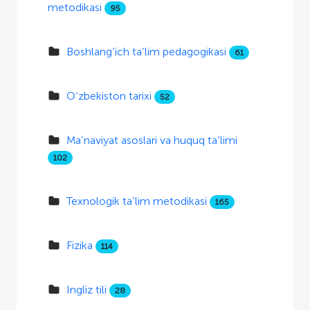
metodikasi
95
Boshlang‘ich ta’lim pedagogikasi
61
O‘zbekiston tarixi
52
Ma’naviyat asoslari va huquq ta’limi
102
Texnologik ta’lim metodikasi
165
Fizika
114
Ingliz tili
28