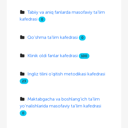
Tabiiy va aniq fanlarda masofaviy ta’lim
kafedrasi
0
Qo‘shma ta’lim kafedrasi
0
Klinik oldi fanlar kafedrasi
100
Ingliz tilini o‘qitish metodikasi kafedrasi
23
Maktabgacha va boshlang‘ich ta’lim
yo‘nalishlarida masofaviy ta’lim kafedrasi
0