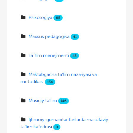
Psixologiya
85
Maxsus pedagogika
41
Ta`lim menejmenti
45
Maktabgacha ta’lim nazariyasi va
metodikasi
134
Musiqiy ta’lim
146
Ijtimoiy-gumanitar fanlarda masofaviy
ta’lim kafedrasi
0