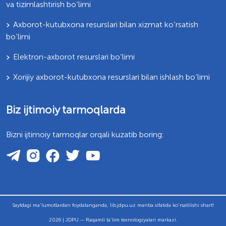
va tizimlashtirish bo‘limi
Axborot-kutubxona resurslari bilan xizmat ko‘rsatish
bo‘limi
Elektron-axborot resurslari bo‘limi
Xorijiy axborot-kutubxona resurslari bilan ishlash bo‘limi
Biz ijtimoiy tarmoqlarda
Bizni ijtimoiy tarmoqlar orqali kuzatib boring:
Saytdagi ma'lumotlardan foydalanganda, lib.jdpu.uz manba sifatida ko'rsatilishi shart!
2026 | JDPU — Raqamli ta'lim texnologiyalari markazi.