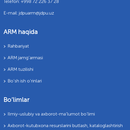
Telefon: +998 72 226 37 28
E-mail: jdpuarm@jdpu.uz
ARM haqida
Rahbariyat
ARM jamg’armasi
ARM tuzilishi
Bo’sh ish o’rinlari
Bo‘limlar
Ilmiy-uslubiy va axborot-ma’lumot bo‘limi
Axborot-kutubxona resurslarini butlash, kataloglashtirish