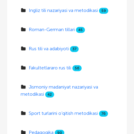
Ingliz tili nazariyasi va metodikasi
59
Roman-German tillari
45
Rus tili va adabiyoti
37
Fakultetlararo rus tili
56
Jismoniy madaniyat nazariyasi va
metodikasi
42
Sport turlarini o‘qitish metodikasi
76
Pedagogika
90