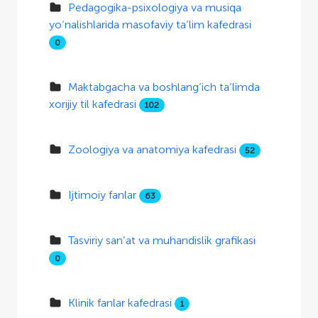
Pedagogika-psixologiya va musiqa
yo‘nalishlarida masofaviy ta’lim kafedrasi
0
Maktabgacha va boshlang‘ich ta’limda
xorijiy til kafedrasi
102
Zoologiya va anatomiya kafedrasi
52
Ijtimoiy fanlar
63
Tasviriy san’at va muhandislik grafikasi
0
Klinik fanlar kafedrasi
1