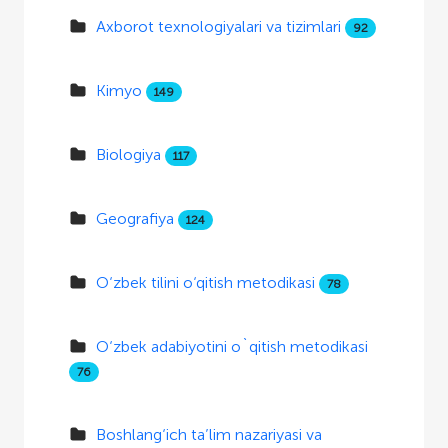
Axborot texnologiyalari va tizimlari
92
Kimyo
149
Biologiya
117
Geografiya
124
O‘zbek tilini o‘qitish metodikasi
78
O‘zbek adabiyotini o`qitish metodikasi
76
Boshlang‘ich ta’lim nazariyasi va