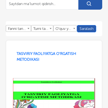
Fanni tanlang
Turni tanlang
O'quv yillini tanlang
Saralash
TASVIRIY FAOLIYATGA O'RGATISH
METODIKASI