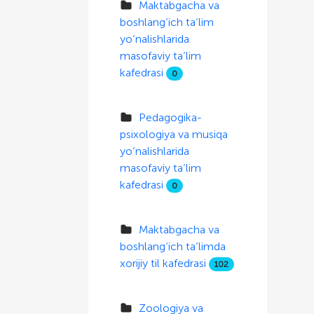
Maktabgacha va
boshlang‘ich ta’lim
yo‘nalishlarida
masofaviy ta’lim
kafedrasi
0
Pedagogika-
psixologiya va musiqa
yo‘nalishlarida
masofaviy ta’lim
kafedrasi
0
Maktabgacha va
boshlang‘ich ta’limda
xorijiy til kafedrasi
102
Zoologiya va