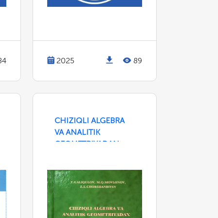
84
2025
89
CHIZIQLI ALGEBRA
VA ANALITIK
GEOMETRIYADAN
AMALIY
MASHG'ULOTLAR