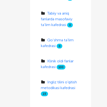
Tabiiy va aniq
fanlarda masofaviy
ta’lim kafedrasi
0
Qo‘shma ta’lim
kafedrasi
0
Klinik oldi fanlar
kafedrasi
100
Ingliz tilini o‘qitish
metodikasi kafedrasi
23