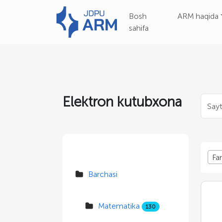
Bosh
ARM haqida
sahifa
Elektron kutubxona
Fa
Barchasi
Matematika
130