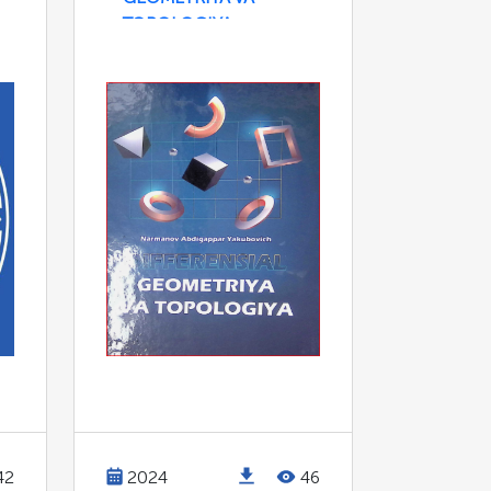
TOPOLOGIYA
42
2024
46