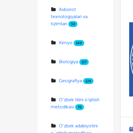
Axborot
texnologiyalari va
tizimlari
92
Kimyo
149
Biologiya
117
Geografiya
124
O‘zbek tilini o‘qitish
metodikasi
78
O‘zbek adabiyotini
o`qitish metodikasi