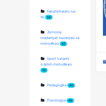
Fakultetlararo rus
tili
56
Jismoniy
madaniyat nazariyasi va
metodikasi
42
Sport turlarini
o‘qitish metodikasi
76
Pedagogika
90
Psixologiya
85