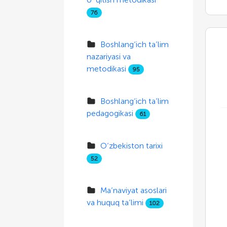
76
Boshlang‘ich ta’lim
nazariyasi va
metodikasi
95
Boshlang‘ich ta’lim
pedagogikasi
61
O‘zbekiston tarixi
52
Ma’naviyat asoslari
va huquq ta’limi
102