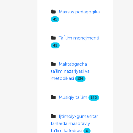
Maxsus pedagogika
41
Ta`lim menejmenti
45
Maktabgacha
ta’lim nazariyasi va
metodikasi
134
Musiqiy ta’lim
146
Ijtimoiy-gumanitar
fanlarda masofaviy
ta’lim kafedrasi
0