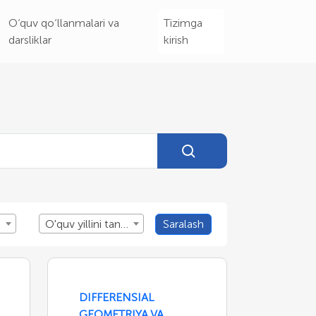
O‘quv qo‘llanmalari va
Tizimga
darsliklar
kirish
O'quv yillini tanlang
Saralash
DIFFERENSIAL
GEOMETRIYA VA