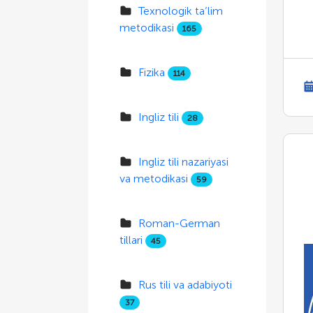
Texnologik ta’lim
metodikasi
165
Fizika
114
Ingliz tili
28
Ingliz tili nazariyasi
va metodikasi
59
Roman-German
tillari
45
Rus tili va adabiyoti
37