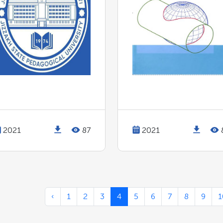
2021
87
2021
‹
1
2
3
4
5
6
7
8
9
1