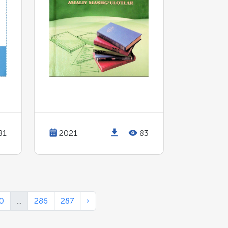
81
2021
83
0
...
286
287
›