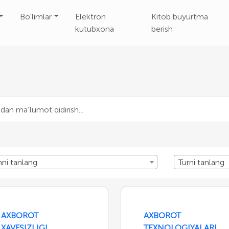
Bo'limlar
Elektron
Kitob buyurtma
kutubxona
berish
nni tanlang
Turni tanlang
AXBOROT
AXBOROT
XAVFSIZLIGI
TEXNOLOGIYALARI