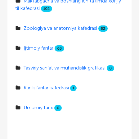
Maktabgacha va boshlang‘ich ta’limda xorijiy
til kafedrasi
102
Zoologiya va anatomiya kafedrasi
52
Ijtimoiy fanlar
63
Tasviriy san’at va muhandislik grafikasi
0
Klinik fanlar kafedrasi
1
Umumiy tarix
0