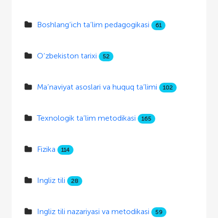
Boshlang‘ich ta’lim pedagogikasi
61
O‘zbekiston tarixi
52
Ma’naviyat asoslari va huquq ta’limi
102
Texnologik ta’lim metodikasi
165
Fizika
114
Ingliz tili
28
Ingliz tili nazariyasi va metodikasi
59