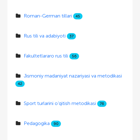
Roman-German tillari
45
Rus tili va adabiyoti
37
Fakultetlararo rus tili
56
Jismoniy madaniyat nazariyasi va metodikasi
42
Sport turlarini o‘qitish metodikasi
76
Pedagogika
90