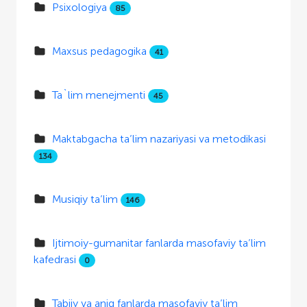
Psixologiya
85
Maxsus pedagogika
41
Ta`lim menejmenti
45
Maktabgacha ta’lim nazariyasi va metodikasi
134
Musiqiy ta’lim
146
Ijtimoiy-gumanitar fanlarda masofaviy ta’lim
kafedrasi
0
Tabiiy va aniq fanlarda masofaviy ta’lim