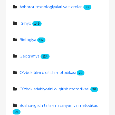
Axborot texnologiyalari va tizimlari
92
Kimyo
149
Biologiya
117
Geografiya
124
O‘zbek tilini o‘qitish metodikasi
78
O‘zbek adabiyotini o`qitish metodikasi
76
Boshlang‘ich ta’lim nazariyasi va metodikasi
95