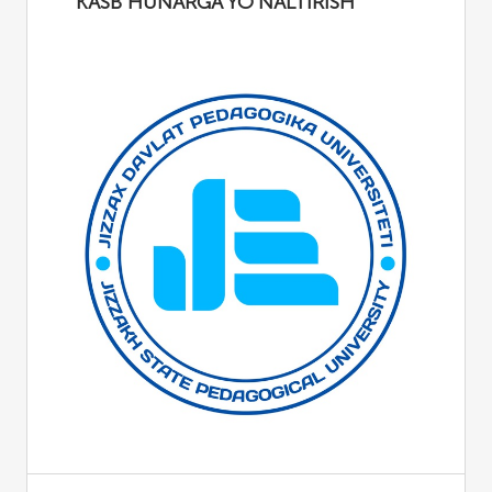
KASB HUNARGA YO‘NALTIRISH