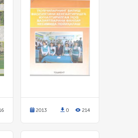
ЎҚУВ
ВАЗИЯТЛАРИНИ
ФАНЛАР КЕСИМИДА
ЛОЙИҲАЛАШ
16
2013
0
214