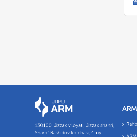
ARM
Rahb
130100. Jizzax viloyati, Jizzax shahri,
Sharof Rashidov ko’chasi, 4-uy.
ARM 