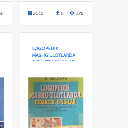
30
2015
0
226
LOGOPEDIK
MASHG'ULOTLARDA
DIDAKTIK O'YINLAR