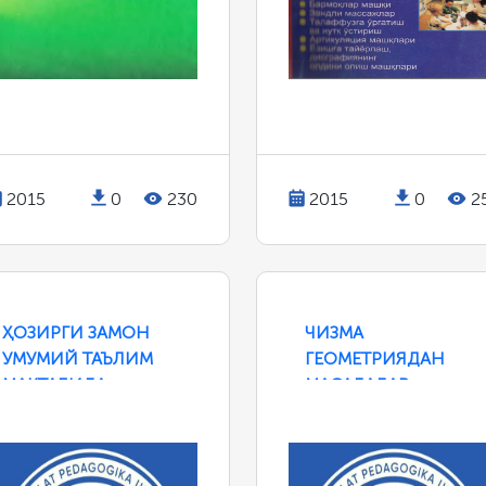
2015
0
230
2015
0
2
ҲОЗИРГИ ЗАМОН
ЧИЗМА
УМУМИЙ ТАЪЛИМ
ГЕОМЕТРИЯДАН
МАКТАБИДА
МАСАЛАЛАР
ЎҚИТИШ
ЕЧИШГА ДОИР
МЕТОДЛАРИ
МЕТОДИК
ҚЎЛЛАНМА