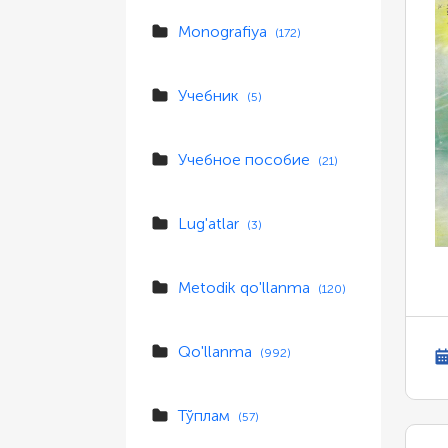
Monografiya
(172)
Учебник
(5)
Учебное пособие
(21)
Lug'atlar
(3)
Metodik qo'llanma
(120)
Qo'llanma
(992)
Тўплам
(57)