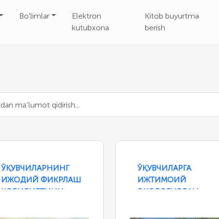
Bo'limlar
Elektron
Kitob buyurtma
kutubxona
berish
ЎҚУВЧИЛАРНИНГ
ЎҚУВЧИЛАРГА
ИЖОДИЙ ФИКРЛАШ
ИЖТИМОИЙ
ҚОБИЛИЯТИНИ
ЭКОЛОГИЯДАН
ШАКЛЛАНТИРИШ
ТАЪЛИМ БЕРИШ
ТЕХНОЛОГИЯСИ