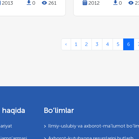
2013
0
261
2012
0
2
‹
1
2
3
4
5
6
 haqida
Bo‘limlar
ariyat
Ilmiy-uslubiy va axborot-ma’lumot bo‘li
jamg’armasi
Axborot-kutubxona resurslarini butlash,