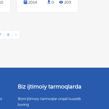
15
2014
0
203
7
8
›
Biz ijtimoiy tarmoqlarda
mi
Bizni ijtimoiy tarmoqlar orqali kuzatib
boring: