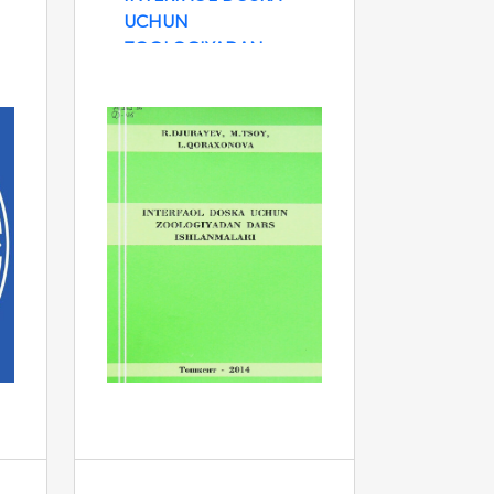
UCHUN
ZOOLOGIYADAN
DARS ISHLANMALARI