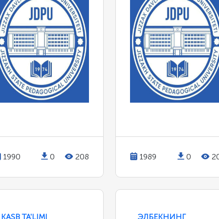
1990
0
208
1989
0
2
KASB TA'LIMI
ЭЛБЕКНИНГ