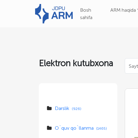
Bosh
ARM haqida
sahifa
Elektron kutubxona
Darslik
(926)
O`quv qo`llanma
(1465)