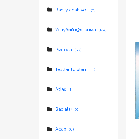
Badiiy adabiyot
(0)
Услубий қўлланма
(124)
Рисола
(59)
Testlar to'plami
(1)
Atlas
(1)
Badialar
(0)
Асар
(0)