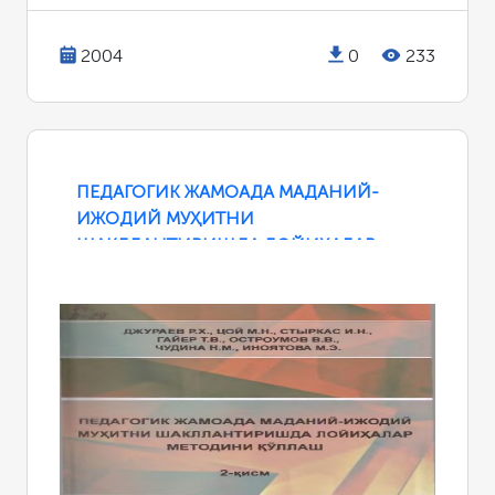
2004
0
233
ПЕДАГОГИК ЖАМОАДА МАДАНИЙ-
ИЖОДИЙ МУҲИТНИ
ШАКЛЛАНТИРИШДА ЛОЙИҲАЛАР
МЕТОДИНИ ҚЎЛЛАШ 2-ҚИСМ