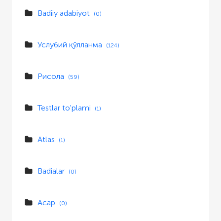
Badiiy adabiyot
(0)
Услубий қўлланма
(124)
Рисола
(59)
Testlar to'plami
(1)
Atlas
(1)
Badialar
(0)
Асар
(0)