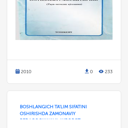
2010
0
233
BOSHLANGICH TA'LIM SIFATINI
OSHIRISHDA ZAMONAVIY
PEDAGOGIKAK VA AXBOROT
TEXNOLOGIYALARNI QO'LLASH