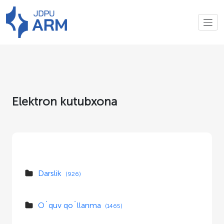
Elektron kutubxona
Darslik
(926)
O`quv qo`llanma
(1465)