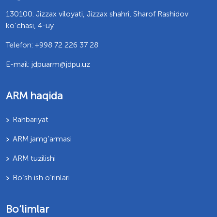
130100. Jizzax viloyati, Jizzax shahri, Sharof Rashidov
ko’chasi, 4-uy.
Telefon: +998 72 226 37 28
E-mail: jdpuarm@jdpu.uz
ARM haqida
Rahbariyat
ARM jamg’armasi
ARM tuzilishi
Bo’sh ish o’rinlari
Bo‘limlar