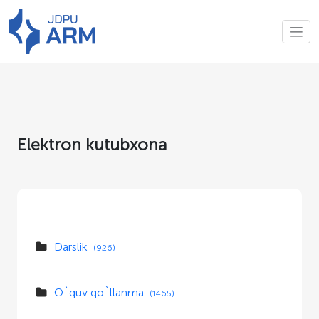
Elektron kutubxona
Darslik
(926)
O`quv qo`llanma
(1465)