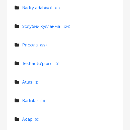
Badiiy adabiyot
(0)
Услубий қўлланма
(124)
Рисола
(59)
Testlar to'plami
(1)
Atlas
(1)
Badialar
(0)
Асар
(0)