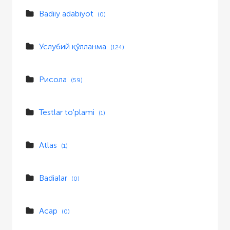
Badiiy adabiyot
(0)
Услубий қўлланма
(124)
Рисола
(59)
Testlar to'plami
(1)
Atlas
(1)
Badialar
(0)
Асар
(0)