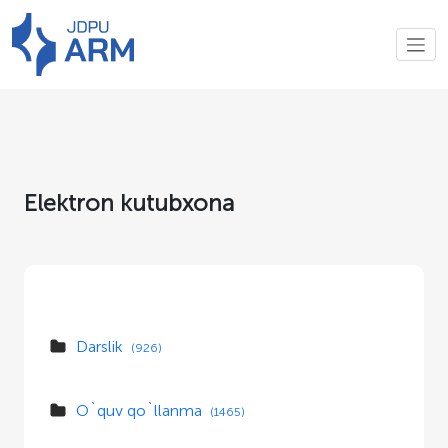
Elektron kutubxona
Darslik
(926)
O`quv qo`llanma
(1465)