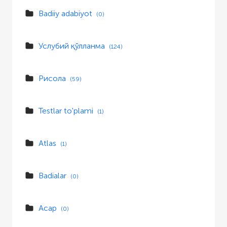
Badiiy adabiyot
(0)
Услубий қўлланма
(124)
Рисола
(59)
Testlar to'plami
(1)
Atlas
(1)
Badialar
(0)
Асар
(0)