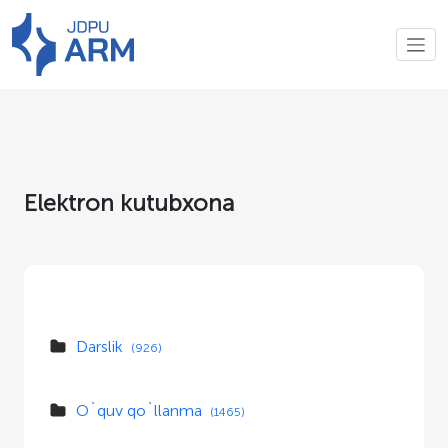
Elektron kutubxona
Darslik
(926)
O`quv qo`llanma
(1465)