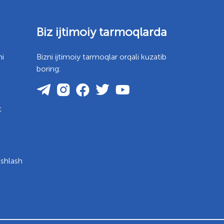
Biz ijtimoiy tarmoqlarda
mi
Bizni ijtimoiy tarmoqlar orqali kuzatib
boring:
t
ishlash