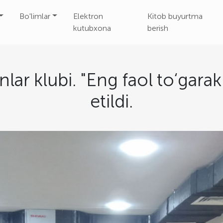
Bo'limlar
Elektron
Kitob buyurtma
kutubxona
berish
lar klubi. "Eng faol to‘garak
etildi.