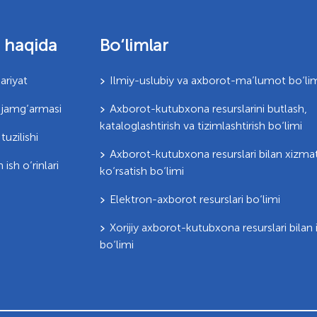
 haqida
Bo‘limlar
ariyat
Ilmiy-uslubiy va axborot-ma’lumot bo‘li
jamg’armasi
Axborot-kutubxona resurslarini butlash,
kataloglashtirish va tizimlashtirish bo‘limi
uzilishi
Axborot-kutubxona resurslari bilan xizma
 ish o’rinlari
ko‘rsatish bo‘limi
Elektron-axborot resurslari bo‘limi
Xorijiy axborot-kutubxona resurslari bilan 
bo‘limi