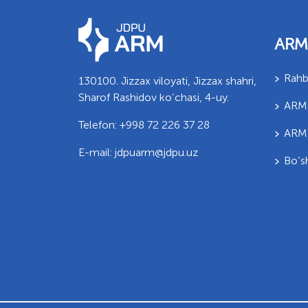
ARM
Rahb
130100. Jizzax viloyati, Jizzax shahri,
Sharof Rashidov ko’chasi, 4-uy.
ARM 
Telefon: +998 72 226 37 28
ARM t
E-mail: jdpuarm@jdpu.uz
Bo’sh