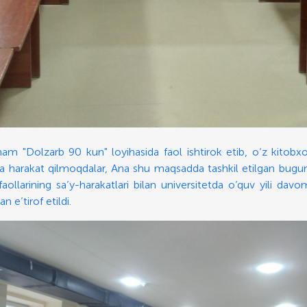
am "Dolzarb 90 kun" loyihasida faol ishtirok etib, o‘z kitobxon
ga harakat qilmoqdalar, Ana shu maqsadda tashkil etilgan bugungi
ollarining sa’y-harakatlari bilan universitetda o‘quv yili dav
n e’tirof etildi.