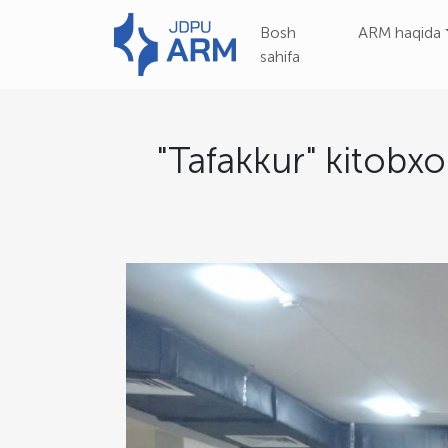
Bosh
ARM haqida
sahifa
"Tafakkur" kitobxon