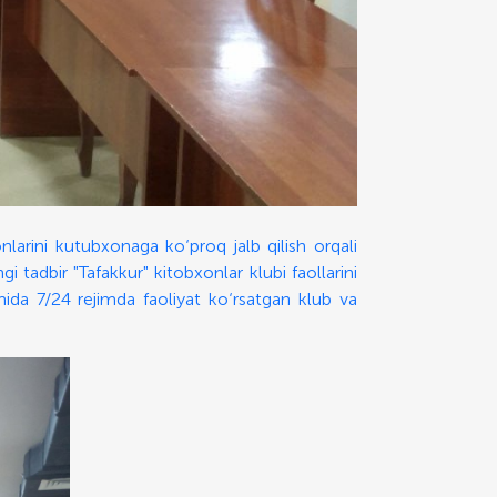
larini kutubxonaga ko‘proq jalb qilish orqali
 tadbir "Tafakkur" kitobxonlar klubi faollarini
omida 7/24 rejimda faoliyat ko‘rsatgan klub va