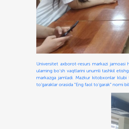
Universitet axborot-resurs markazi jamoasi h
ularning bo‘sh vaqtlarini unumli tashkil etish
markazga jamladi. Mazkur kitobxonlar klubi fa
to‘garaklar orasida "Eng faol to‘garak" nomi bila